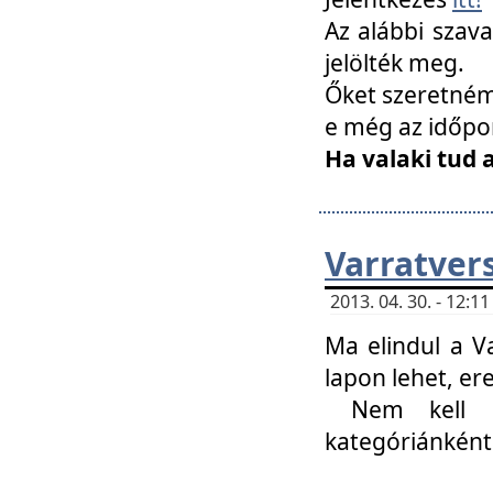
Az alábbi szav
jelölték meg.
Őket szeretném 
e még az időpo
Ha valaki tud 
Varratver
2013. 04. 30. - 12:
Ma elindul a V
lapon lehet, er
Nem kell mi
kategóriánként 