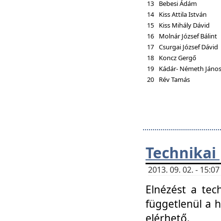
13
Bebesi Ádám
14
Kiss Attila István
15
Kiss Mihály Dávid
16
Molnár József Bálint
17
Csurgai József Dávid
18
Koncz Gergő
19
Kádár- Németh Jáno
20
Rév Tamás
Technikai
2013. 09. 02. - 15:
Elnézést a tec
függetlenül a 
elérhető.