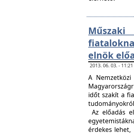
Műsza
fiatalokn
elnök elő
2013. 06. 03. - 11:
A Nemzetközi 
Magyarországr
időt szakít a f
tudományokról 
Az előadás el
egyetemisták
érdekes lehet,