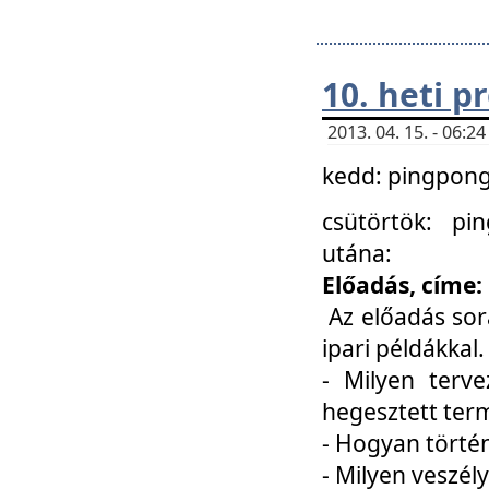
10. heti 
2013. 04. 15. - 06:
kedd: pingpong 
csütörtök: pi
utána:
Előadás, címe:
Az előadás sor
ipari példákkal
- Milyen terve
hegesztett ter
- Hogyan törté
- Milyen veszély