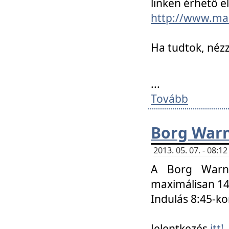
linken érhető el
http://www.mac
Ha tudtok, nézz
...
Tovább
Borg Warn
2013. 05. 07. - 08:
A Borg Warne
maximálisan 14 
Indulás 8:45-ko
Jelentkezés
itt!