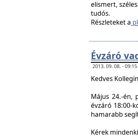
elismert, széle
tudós.
Részleteket a
pl
Évzáró va
2013. 09. 08. - 09:
Kedves Kollegin
Május 24.-én, 
évzáró 18:00-ko
hamarabb segít
Kérek mindenkit