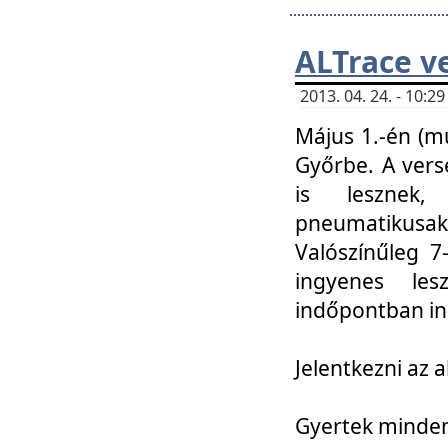
ALTrace v
2013. 04. 24. - 10:
Május 1.-én (m
Győrbe. A vers
is lesznek
pneumatikusak
Valószínűleg 7
ingyenes lesz
indőpontban in
Jelentkezni az a
Gyertek mindenk