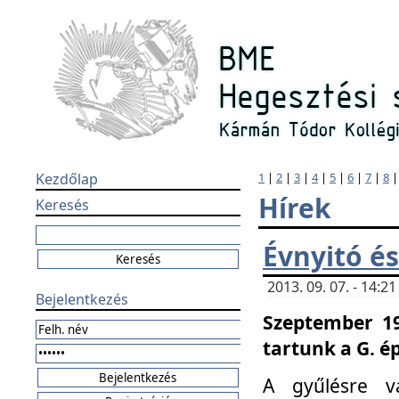
Kezdőlap
1
|
2
|
3
|
4
|
5
|
6
|
7
|
8
Hírek
Keresés
Évnyitó és
2013. 09. 07. - 14:
Bejelentkezés
Szeptember 19
tartunk a G. é
A gyűlésre v