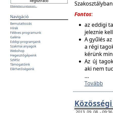
Szakosztályban
Elfelejtettem a jelszavam...
Fontos
:
Navigáció
az eddigi 
Bemutatkozás
Hírek
jeleznie ke
Féléves programunk
Galéria
A gyűlés az
Eddigi programjaink
a régi tago
Szakmai anyagok
Webshop
kérünk min
Hegesztőgépeink
SzMSz
Az új tago
Támogatóink
aki nem tud
Elérhetőségeink
...
Tovább
Közösségi
2013. 09. 08. - 09: