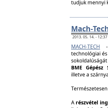
tudjuk mennyi k
Mach-Tech 
2013. 05. 14. - 12:
MACH-TECH
technológiai és
sokoldalúságát
BME Gépész S
illetve a szárn
Természetesen
A
részvétel in