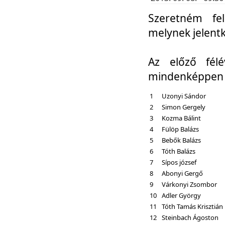
Szeretném fel
melynek jelent
Az előző fél
mindenképpen a
1
Uzonyi Sándor
2
Simon Gergely
3
Kozma Bálint
4
Fülöp Balázs
5
Bebők Balázs
6
Tóth Balázs
7
Sípos józsef
8
Abonyi Gergő
9
Várkonyi Zsombor
10
Adler György
11
Tóth Tamás Krisztián
12
Steinbach Ágoston