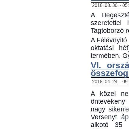
2018. 08. 30. - 05
A Hegeszté
szeretette
Tagtoborzó 
A Félévnyitó
oktatási h
termében. Gy
VI. orsz
összefog
2018. 04. 24. - 09
A közel neg
öntevékeny 
nagy sikerr
Versenyt áp
alkotó 35 h