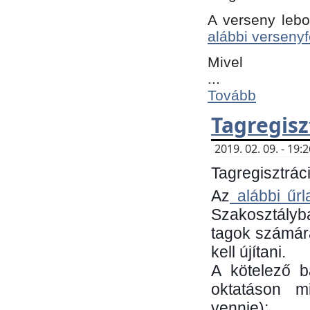
A verseny lebo
alábbi versenyf
Mivel
...
Tovább
Tagregisz
2019. 02. 09. - 19
Tagregisztráci
Az
alábbi űrl
Szakosztályb
tagok számára
kell újítani.
​A kötelező 
oktatáson m
vennie):