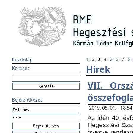
Kezdőlap
1
|
2
|
3
|
4
|
5
|
6
|
7
|
8
Hírek
Keresés
VII. Orsz
összefogl
Bejelentkezés
2019. 05. 01. - 18:
Az idén 40. évf
Hegesztési Sza
övezve rendezte