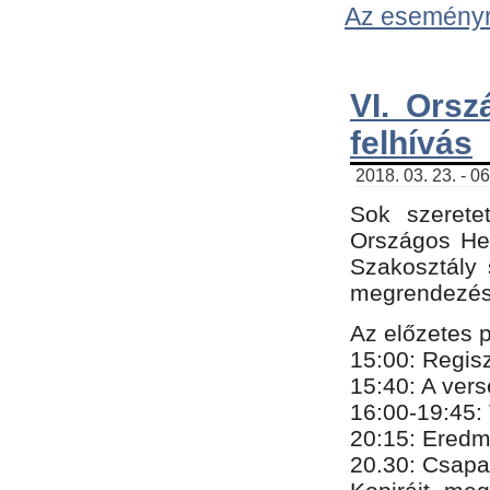
Az eseményről
VI. Orsz
felhívás
2018. 03. 23. - 0
Sok szerete
Országos He
Szakosztály 
megrendezésr
Az előzetes 
15:00: Regis
15:40: A ver
16:00-19:45:
20:
​15​
: Eredm
​20.30: Csapa