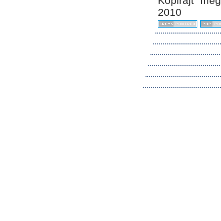
Kopirájt me
2010