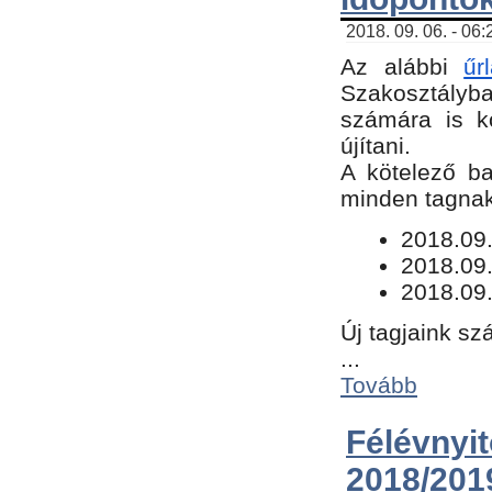
2018. 09. 06. - 06
Az alábbi
űr
Szakosztályba.
számára is k
újítani.
​A kötelező b
minden tagnak 
​2018.09
2018.09.
2018.09.
Új tagjaink sz
...
Tovább
Félévn
2018/201