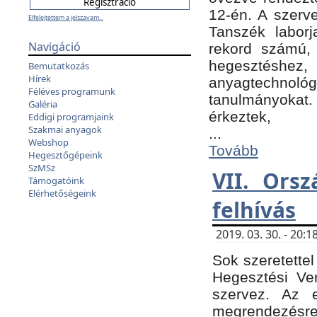
12-én. A szer
Elfelejtettem a jelszavam...
Tanszék laborj
Navigáció
rekord számú, 
hegesztéshe
Bemutatkozás
Hírek
anyagtechnológ
Féléves programunk
tanulmányokat.
Galéria
érkeztek,
Eddigi programjaink
Szakmai anyagok
...
Webshop
Tovább
Hegesztőgépeink
SzMSz
VII. Ors
Támogatóink
Elérhetőségeink
felhívás
2019. 03. 30. - 20
Sok szeretettel
Hegesztési Ve
szervez. Az 
megrendezésre 