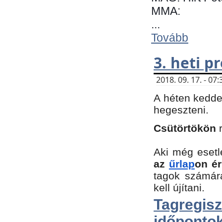
MMA:
...
Tovább
3. heti 
2018. 09. 17. - 0
A héten kedde
hegeszteni.
Csütörtökön
Aki még esetl
az
űrlap
on ér
tagok számár
kell újítani.
Tagregi
időpontok