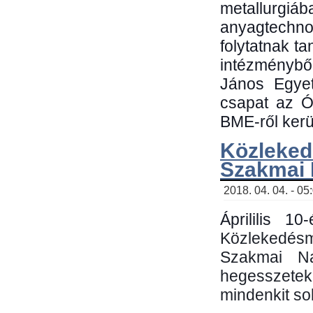
metallu
anyagtechn
folytatnak t
intézménybő
János Egyet
csapat az Ó
BME-ről kerül
Közleked
Szakmai
2018. 04. 04. - 05
Áprililis 1
Közlekedés
Szakmai N
hegesszetek 
mindenkit sok