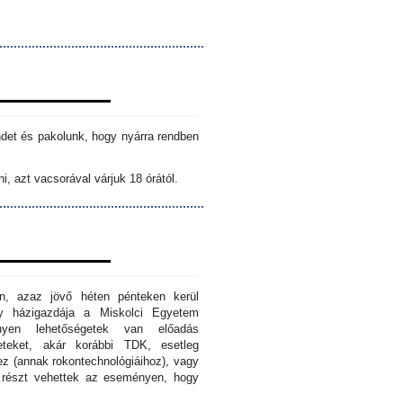
ndet és pakolunk, hogy nyárra rendben
i, azt vacsorával várjuk 18 órától.
n, azaz jövő héten pénteken kerül
ny házigazdája a Miskolci Egyetem
nyen lehetőségetek van előadás
eteket, akár korábbi TDK, esetleg
z (annak rokontechnológiáihoz), vagy
s részt vehettek az eseményen, hogy