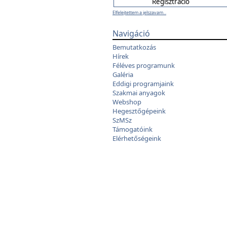
Elfelejtettem a jelszavam...
Navigáció
Bemutatkozás
Hírek
Féléves programunk
Galéria
Eddigi programjaink
Szakmai anyagok
Webshop
Hegesztőgépeink
SzMSz
Támogatóink
Elérhetőségeink