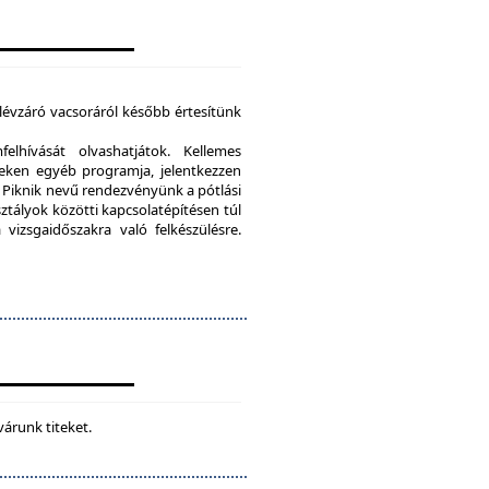
élévzáró vacsoráról később értesítünk
lhívását olvashatjátok. Kellemes
eken egyéb programja, jelentkezzen
Piknik nevű rendezvényünk a pótlási
sztályok közötti kapcsolatépítésen túl
vizsgaidőszakra való felkészülésre.
várunk titeket.