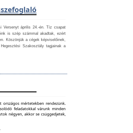
sszefoglaló
i Versenyt április 24.-én. Tíz csapat
óink is szép számmal akadtak, ezért
en. Köszönjük a cégek képviselőinek,
egesztési Szakosztály tagjainak a
mét országos mértetekben rendezünk.
csolódó feladatokkal várunk minden
ytok négyen, akkor se csüggedjetek,
.