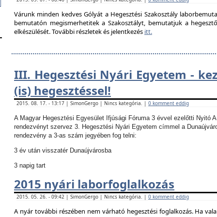
Várunk minden kedves Gólyát a Hegesztési Szakosztály laborbemutató
bemutatón megismerhetitek a Szakosztályt, bemutatjuk a hegesztő la
elkészülését. További részletek és jelentkezés
itt.
III. Hegesztési Nyári Egyetem - ke
(is) hegesztéssel!
2015. 08. 17. - 13:17 | SimonGergo | Nincs kategória. |
0 komment eddig
A Magyar Hegesztési Egyesület Ifjúsági Fóruma 3 évvel ezelőtti Nyitó 
rendezvényt szervez 3. Hegesztési Nyári Egyetem címmel a Dunaújvár
rendezvény a 3-as szám jegyében fog telni:
3 év után visszatér Dunaújvárosba
3 napig tart
2015 nyári laborfoglalkozás
2015. 05. 26. - 09:42 | SimonGergo | Nincs kategória. |
0 komment eddig
A nyár további részében nem várható hegesztési foglalkozás.
Ha vala