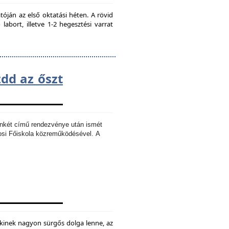
ján az első oktatási héten. A rövid
bort, illetve 1-2 hegesztési varrat
zdd az őszt
Ankét című rendezvénye után ismét
osi Főiskola közreműködésével.
A
kinek nagyon sürgős dolga lenne, az