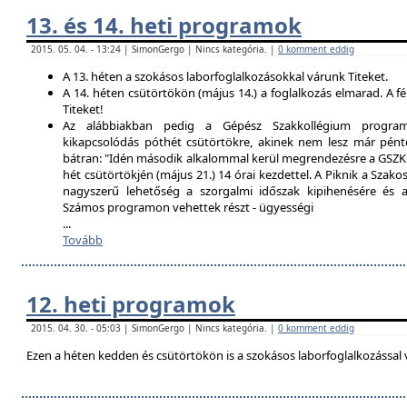
13. és 14. heti programok
2015. 05. 04. - 13:24 | SimonGergo | Nincs kategória. |
0 komment eddig
A 13. héten a szokásos laborfoglalkozásokkal várunk Titeket.
A 14. héten csütörtökön (május 14.) a foglalkozás elmarad. A f
Titeket!
Az alábbiakban pedig a Gépész Szakkollégium programfe
kikapcsolódás póthét csütörtökre, akinek nem lesz már pént
bátran: "Idén második alkalommal kerül megrendezésre a GSZK 
hét csütörtökjén (május 21.) 14 órai kezdettel. A Piknik a Szako
nagyszerű lehetőség a szorgalmi időszak kipihenésére és a 
Számos programon vehettek részt - ügyességi
...
Tovább
12. heti programok
2015. 04. 30. - 05:03 | SimonGergo | Nincs kategória. |
0 komment eddig
Ezen a héten kedden és csütörtökön is a szokásos laborfoglalkozással 