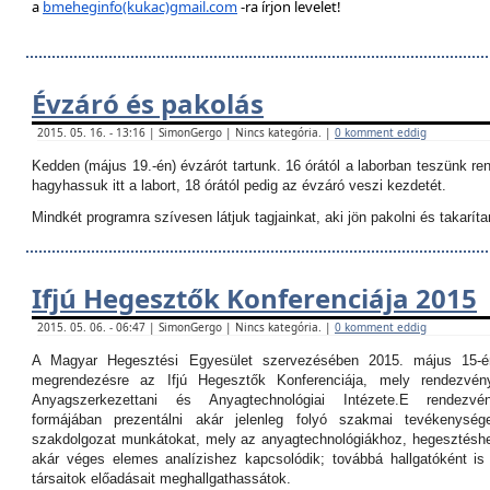
a
bmeheginfo(kukac)gmail.com
-ra írjon levelet!
Évzáró és pakolás
2015. 05. 16. - 13:16 | SimonGergo | Nincs kategória. |
0 komment eddig
Kedden (május 19.-én) évzárót tartunk. 16 órától a laborban teszünk re
hagyhassuk itt a labort, 18 órától pedig az évzáró veszi kezdetét.
Mindkét programra szívesen látjuk tagjainkat, aki jön pakolni és takarítan
Ifjú Hegesztők Konferenciája 2015
2015. 05. 06. - 06:47 | SimonGergo | Nincs kategória. |
0 komment eddig
A Magyar Hegesztési Egyesület szervezésében 2015. május 15-é
megrendezésre az Ifjú Hegesztők Konferenciája, mely rendezvé
Anyagszerkezettani és Anyagtechnológiai Intézete.
E rendezvé
formájában prezentálni akár jelenleg folyó szakmai tevékenység
szakdolgozat munkátokat, mely az anyagtechnológiákhoz, hegesztéshe
akár véges elemes analízishez kapcsolódik; továbbá hallgatóként i
társaitok előadásait meghallgathassátok.