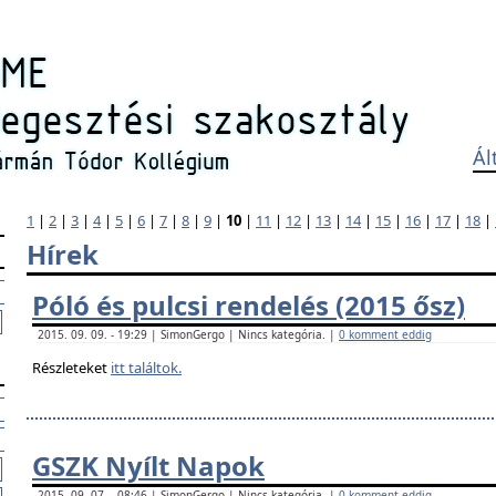
Ál
1
|
2
|
3
|
4
|
5
|
6
|
7
|
8
|
9
|
10
|
11
|
12
|
13
|
14
|
15
|
16
|
17
|
18
|
Hírek
Póló és pulcsi rendelés (2015 ősz)
2015. 09. 09. - 19:29 | SimonGergo | Nincs kategória. |
0 komment eddig
Részleteket
itt találtok.
GSZK Nyílt Napok
2015. 09. 07. - 08:46 | SimonGergo | Nincs kategória. |
0 komment eddig