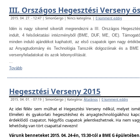
III. Országos Hegesztési Verseny ö
2015. 04. 27. - 12:47 | SimonGergo | Nincs kategória. |
0 komment eddig
Idén is nagy sikerrel sikerült megrendezni a III. Országos Hegesztés
indult, 4 felsőoktatási intézményből (BME, DUF, ME, OE). Támogat
minden induló ajándékot kaphatott, az első csapatok igen nagy értékb
az Anyagtudomány és Technológia Tanszék dolgozóinak és a BME H
versenyfeladatokat és azok lebonyolítását.
...
Tovább
Hegesztési Verseny 2015
2015. 04. 01. - 07:19 | SimonGergo | Kategória:
Általános
|
0 komment eddig
Az idei félév sem múlhat el Hegesztési Verseny nélkül, melyet is
Elméleti és gyakorlati hegesztéshez és anyagtechnológiákhoz kap
érdeklődő csapatot. Négyfős csapatok jelentkezhetnek. Ha nem vag
lehetőség van tört csapattal nevezni!
Várunk benneteket 2015. 04. 24-én, 15:30-tól a BME G épületében