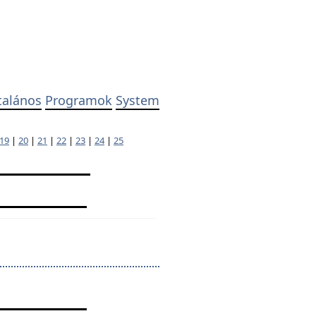
talános
Programok
System
19
|
20
|
21
|
22
|
23
|
24
|
25