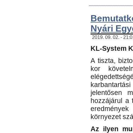
Bemutatk
Nyári Egy
2019. 09. 02. - 21:
KL-System Kf
A tiszta, bi
kor követe
elégedettség
karbantartás
jelentősen m
hozzájárul a
eredmények e
környezet sz
Az ilyen mu