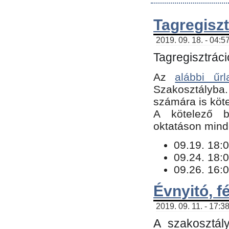
Tagregiszt
2019. 09. 18. - 04:5
Tagregisztráci
Az
alábbi űrl
Szakosztályba.
számára is köte
​A kötelező b
oktatáson minde
09.19. 18:0
09.24. 18:0
09.26. 16:0
Évnyitó, f
2019. 09. 11. - 17:3
A szakosztál