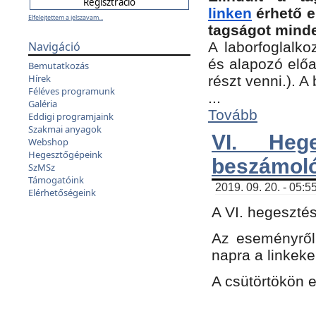
linken
érhető e
Elfelejtettem a jelszavam...
tagságot minde
Navigáció
A laborfoglalko
és alapozó előa
Bemutatkozás
Hírek
részt venni.). 
Féléves programunk
...
Galéria
Tovább
Eddigi programjaink
Szakmai anyagok
VI. Heg
Webshop
Hegesztőgépeink
beszámol
SzMSz
Támogatóink
2019. 09. 20. - 05:5
Elérhetőségeink
A VI. hegeszté
Az eseményről
napra a linkeke
A csütörtökön 