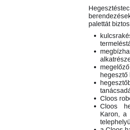
Hegesztés
berendezések 
palettát bizto
kulcsr
termelés
megbízh
alkatrésze
megelőző
hegesztő 
hegesztő
tanácsad
Cloos rob
Cloos he
Karon, a 
telephely
a Cloos h