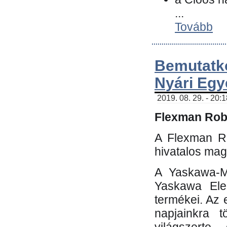
...
Tovább
Bemutatk
Nyári Egy
2019. 08. 29. - 20:
Flexman Robo
A Flexman Ro
hivatalos mag
A Yaskawa-Mo
Yaskawa Elec
termékei. Az e
napjainkra t