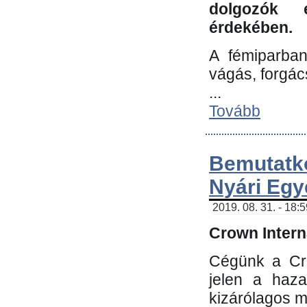
dolgozók 
érdekében.
A fémiparba
vágás, forgác
...
Tovább
Bemutatk
Nyári Egy
2019. 08. 31. - 18:
Crown Interna
Cégünk a Cro
jelen a haz
kizárólagos m