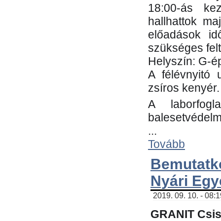
18:00-ás kez
hallhattok ma
előadások id
szükséges fel
Helyszín: G-ép
A félévnyitó 
zsíros kenyér.
A laborfogl
balesetvédelm
...
Tovább
Bemutatk
Nyári Egy
2019. 09. 10. - 08:
GRANIT Csis