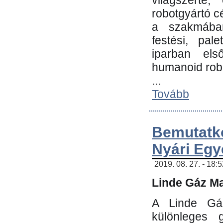
világszerte
robotgyártó c
a szakmában:
festési, pale
iparban els
humanoid robo
...
Tovább
Bemutatk
Nyári Egy
2019. 08. 27. - 18:
Linde Gáz Ma
A Linde Gáz
különleges 