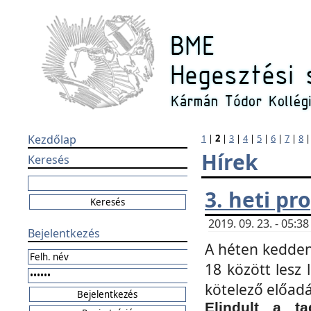
Kezdőlap
1
|
2
|
3
|
4
|
5
|
6
|
7
|
8
Hírek
Keresés
3. heti p
2019. 09. 23. - 05:
Bejelentkezés
A héten kedden
18 között lesz 
kötelező előad
Elindult a ta