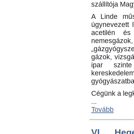
szállítója Ma
A Linde műs
úgynevezett 
acetilén és
nemesgáz
„gázgyógysze
gázok, vizsg
ipar szin
kereskedele
gyógyászatb
Cégünk a leg
...
Tovább
VI. Heg