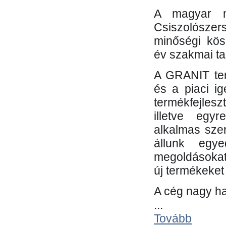
A magyar m
Csiszolósze
minőségi kös
év szakmai tap
A GRANIT ter
és a piaci i
termékfejles
illetve egy
alkalmas sze
állunk egye
megoldásokat
új termékeket 
A cég nagy ha
...
Tovább