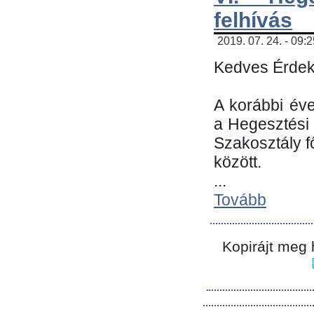
felhívás
2019. 07. 24. - 09:
Kedves Érdek
A korábbi év
a Hegesztési
Szakosztály 
között.
...
Tovább
Kopirájt meg 