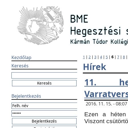
Kezdőlap
1
|
2
|
3
|
4
|
5
|
6
|
7
|
8
Hírek
Keresés
11. h
Varratver
Bejelentkezés
2016. 11. 15. - 08:
Ezen a héten 
Viszont csütört