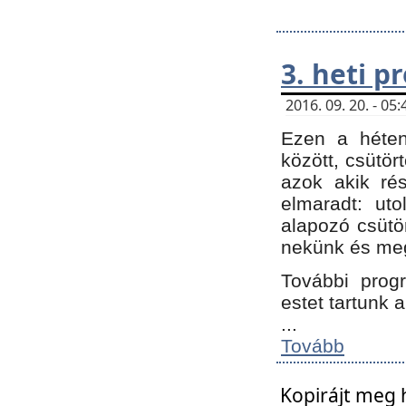
3. heti 
2016. 09. 20. - 0
Ezen a héte
között, csütör
azok akik ré
elmaradt: ut
alapozó csütör
nekünk és meg
További progr
estet tartunk 
...
Tovább
Kopirájt meg 