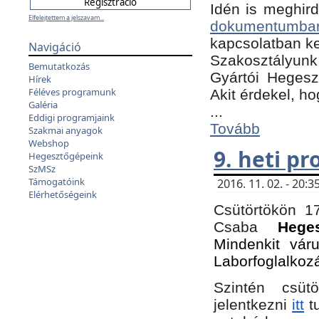
Idén is meghird
Elfelejtettem a jelszavam...
dokumentumba
kapcsolatban ke
Navigáció
Szakosztályunk 
Bemutatkozás
Gyártói Hegeszt
Hírek
Féléves programunk
Akit érdekel, h
Galéria
...
Eddigi programjaink
Tovább
Szakmai anyagok
Webshop
9. heti p
Hegesztőgépeink
SzMSz
Támogatóink
2016. 11. 02. - 20
Elérhetőségeink
Csütörtökön 17
Csaba
Hege
Mindenkit vár
Laborfoglalkoz
Szintén csüt
jelentkezni
itt
tu