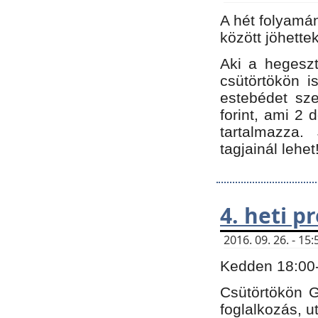
A hét folyamá
között jöhette
Aki a hegeszt
csütörtökön i
estebédet sze
forint, ami 2 
tartalmazza.
tagjainál lehet
4. heti 
2016. 09. 26. - 1
Kedden 18:00-t
Csütörtökön G
foglalkozás, ut