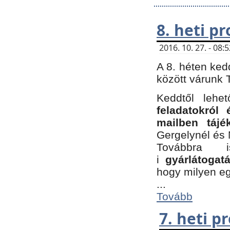
8. heti p
2016. 10. 27. - 08
A 8. héten ked
között várunk T
Keddtől leh
feladatokról
mailben tájé
Gergelynél és 
Továbbra 
i
gyárlátoga
hogy milyen e
...
Tovább
7. heti 