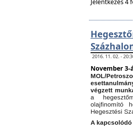
Jelentkezés 4 
Hegesz
Százhalo
2016. 11. 02. - 20
November 3-á
MOL/Petr
esettanulmá
végzett munká
a hegesztőm
olajfinomító 
Hegesztési Sz
A kapcsolódó