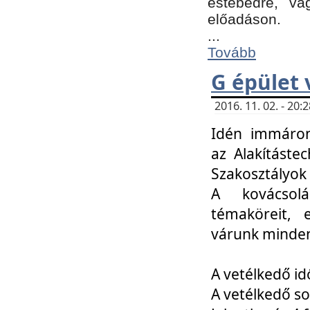
estebédre, va
előadáson.
...
Tovább
G épület 
2016. 11. 02. - 20
Idén immáro
az Alakításte
Szakosztályok
A kovácsolá
témaköreit, e
várunk minden
A vetélkedő id
A vetélkedő so