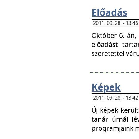
Előadás
2011. 09. 28. - 13:
Október 6.-án,
előadást tart
szeretettel vá
Képek
2011. 09. 28. - 13:
Új képek kerülte
tanár úrnál lé
programjaink m