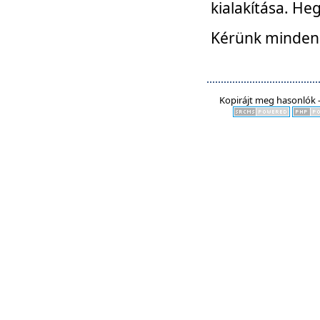
kialakítása. He
Kérünk mindenki
Kopirájt meg hasonlók -