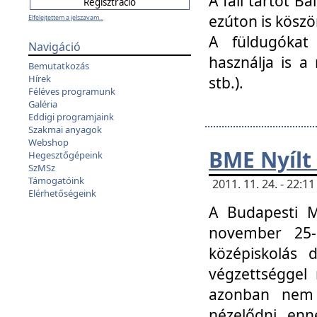
A fali tartót B
ezúton is köszö
Elfelejtettem a jelszavam...
A füldugókat
Navigáció
használja is a 
Bemutatkozás
Hírek
stb.).
Féléves programunk
Galéria
Eddigi programjaink
Szakmai anyagok
Webshop
BME Nyílt
Hegesztőgépeink
SzMSz
Támogatóink
2011. 11. 24. - 22:
Elérhetőségeink
A Budapesti 
november 25-
középiskolás d
végzettséggel
azonban nem 
nézelődni, enn