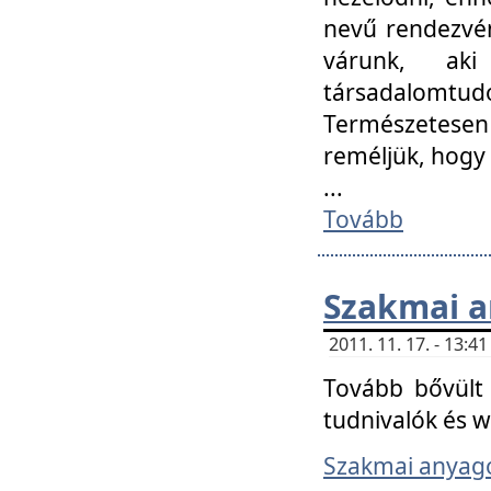
nevű rendezvén
várunk, aki
társadalomtud
Természetesen
reméljük, hogy
...
Tovább
Szakmai 
2011. 11. 17. - 13:
Tovább bővült 
tudnivalók és 
Szakmai anyag