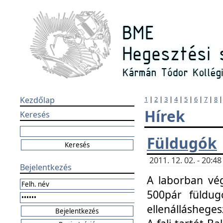
Kezdőlap
1
|
2
|
3
|
4
|
5
|
6
|
7
|
8
Hírek
Keresés
Füldugók
2011. 12. 02. - 20:
Bejelentkezés
A laborban vég
500pár füldugó
ellenállásheges