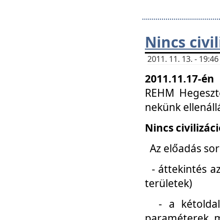
Nincs civi
2011. 11. 13. - 19:
2011.11.17-én
REHM Hegeszté
nekünk ellenál
Nincs civilizác
Az előadás sorá
- áttekintés az
területek)
- a kétoldali 
paraméterek, m