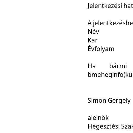
Jelentkezési ha
A jelentkezéshe
Név
Kar
Évfolyam
Ha bármi 
bmeheginfo(kuk
Simon Gergely
alelnök
Hegesztési Sza