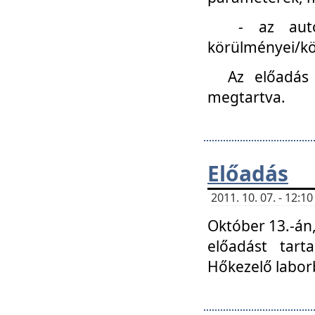
- az autóipa
körülményei/k
Az előadás
megtartva.
Előadás
2011. 10. 07. - 12:
Október 13.-án,
előadást tar
Hőkezelő labor