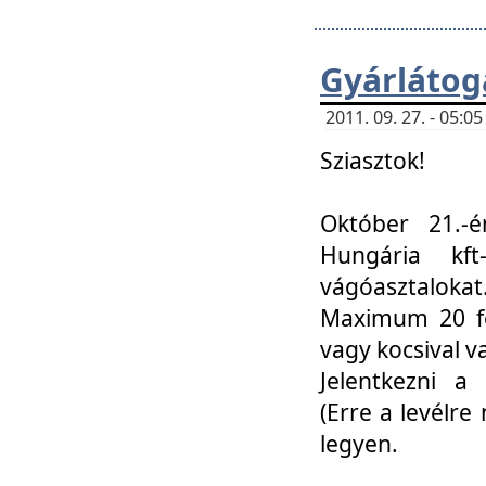
Gyárlátoga
2011. 09. 27. - 05:
Sziasztok!
Október 21.-é
Hungária kf
vágóasztalokat
Maximum 20 fő
vagy kocsival 
Jelentkezni a 
(Erre a levélre 
legyen.