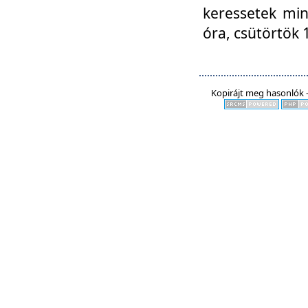
keressetek min
óra, csütörtök 
Kopirájt meg hasonlók -