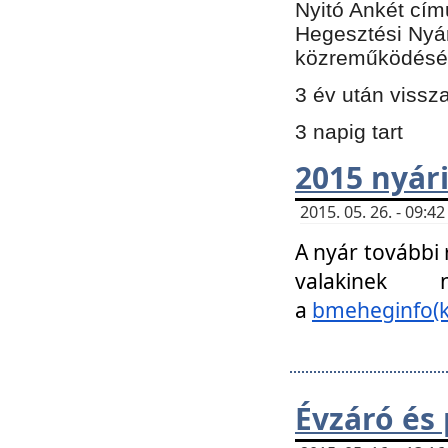
Nyitó Ankét cím
Hegesztési Nyá
közreműködésé
3 év után vissz
3 napig tart
2015 nyári
2015. 05. 26. - 09:
A nyár további
valakinek
a
bmeheginfo(k
Évzáró és