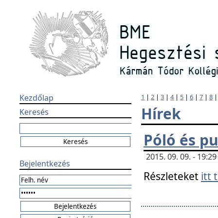
Kezdőlap
1
|
2
|
3
|
4
|
5
|
6
|
7
|
8
Hírek
Keresés
Póló és pu
2015. 09. 09. - 19:
Bejelentkezés
Részleteket
itt 