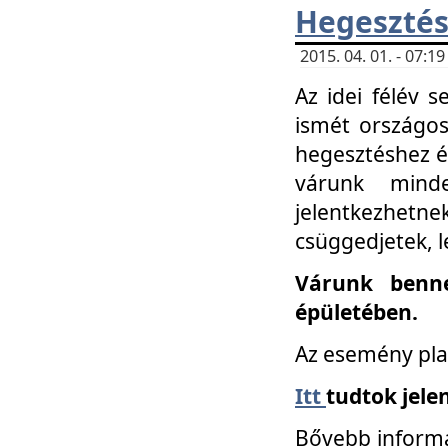
Hegesztés
2015. 04. 01. - 07:
Az idei félév 
ismét országos
hegesztéshez é
várunk mind
jelentkezhe
csüggedjetek, l
Várunk benne
épületében.
Az esemény pla
Itt
tudtok jele
Bővebb informá