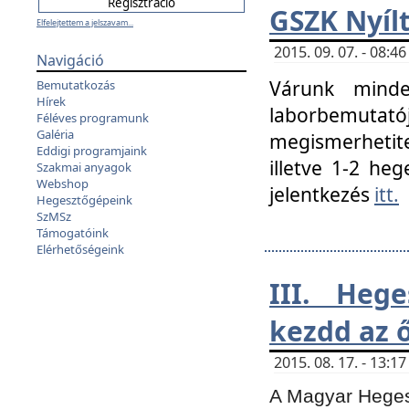
GSZK Nyíl
Elfelejtettem a jelszavam...
2015. 09. 07. - 08:
Navigáció
Várunk minde
Bemutatkozás
Hírek
laborbemutató
Féléves programunk
Galéria
megismerhetite
Eddigi programjaink
illetve 1-2 heg
Szakmai anyagok
Webshop
jelentkezés
itt.
Hegesztőgépeink
SzMSz
Támogatóink
Elérhetőségeink
III. Heg
kezdd az ő
2015. 08. 17. - 13:
A Magyar Hegesz