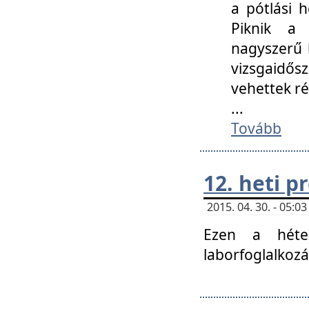
a pótlási h
Piknik a 
nagyszerű 
vizsgaidő
vehettek ré
...
Tovább
12. heti 
2015. 04. 30. - 05:
Ezen a héte
laborfoglalkozá