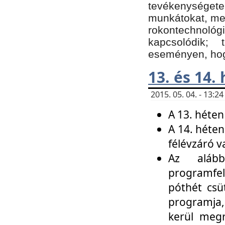
tevékenységet
munkátokat, me
rokontechnoló
kapcsolódik;
eseményen, hogy
13. és 14.
2015. 05. 04. - 13:
A 13. héten
A 14. héten
félévzáró v
Az alább
programfel
póthét csü
programja,
kerül meg