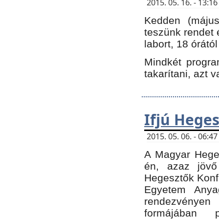
2015. 05. 16. - 13:
Kedden (május 
teszünk rendet 
labort, 18 órátó
Mindkét program
takarítani, azt 
Ifjú Hege
2015. 05. 06. - 06:
A Magyar Heges
én, azaz jövő
Hegesztők Konfe
Egyetem Anyag
rendezvén
formájában 