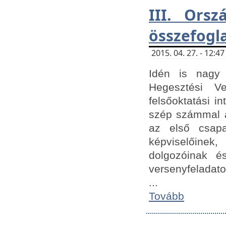
III. Orsz
összefogl
2015. 04. 27. - 12:
Idén is nagy 
Hegesztési Ve
felsőoktatási 
szép számmal a
az első csap
képviselőine
dolgozóinak é
versenyfeladato
...
Tovább