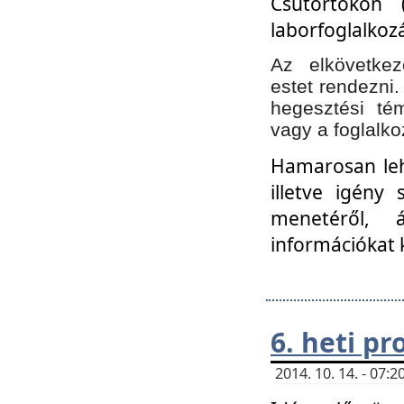
Csütörtökön 
laborfoglalkozá
Az elkövetke
estet rendezni
hegesztési té
vagy a foglalko
Hamarosan lehe
illetve igény
menetéről, á
információkat 
6. heti p
2014. 10. 14. - 07