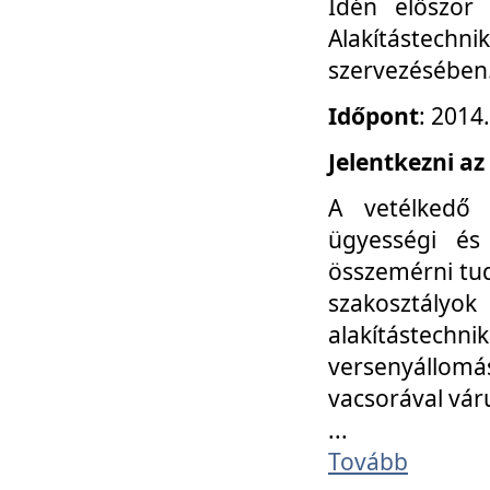
Idén először
Alakítástechni
szervezésében
Időpont
: 2014
Jelentkezni az
A vetélkedő 
ügyességi és
összemérni tud
szakosztályok 
alakítástec
versenyállom
vacsorával vár
...
Tovább