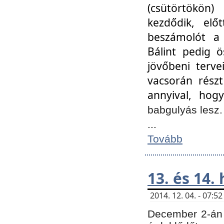
(csütörtökön
kezdődik, elő
beszámolót a 
Bálint pedig ö
jövőbeni terve
vacsorán részt
annyival, hogy
babgulyás lesz
...
Tovább
13. és 14.
2014. 12. 04. - 07:
December 2-án 