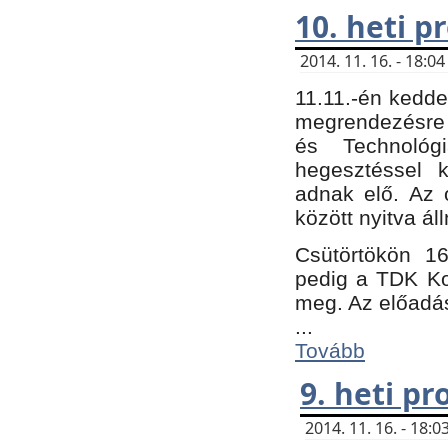
10. heti 
2014. 11. 16. - 18:
11.11.-én kedde
megrendezésre 
és Technológ
hegesztéssel k
adnak elő. Az o
között nyitva ál
Csütörtökön 16
pedig a TDK Kon
meg. Az előadá
...
Tovább
9. heti p
2014. 11. 16. - 18