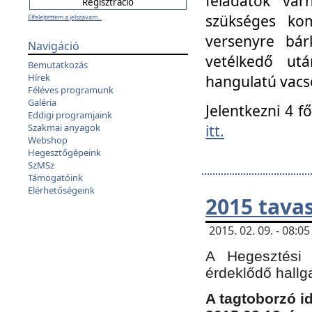
feladatok vá
szükséges kom
Elfelejtettem a jelszavam...
versenyre bár
Navigáció
vetélkedő ut
Bemutatkozás
Hírek
hangulatú vacso
Féléves programunk
Galéria
Jelentkezni 4 f
Eddigi programjaink
itt.
Szakmai anyagok
Webshop
Hegesztőgépeink
SzMSz
Támogatóink
Elérhetőségeink
2015 tavas
2015. 02. 09. - 08:
A Hegesztési 
érdeklődő hallg
A tagtoborzó i