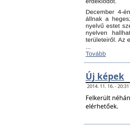
érdeklődőt.
December 4-én
állnak a hegesz
nyelvű estet sz
nyelven hallh
területeiről. A
...
Tovább
Új képek
2014. 11. 16. - 20:
Felkerült néhán
elérhetőek.