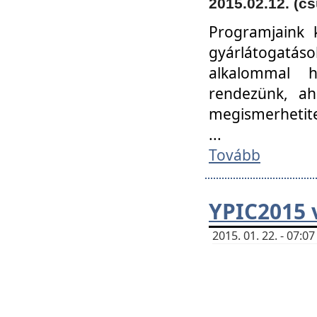
2015.02.12. (cs
Programjaink k
gyárlátogatáso
alkalommal h
rendezünk, ah
megismerhetite
...
Tovább
YPIC2015 
2015. 01. 22. - 07: