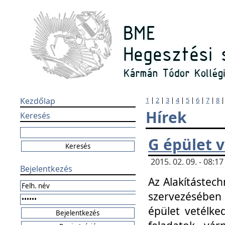
Kezdőlap
1
|
2
|
3
|
4
|
5
|
6
|
7
|
8
Hírek
Keresés
G épület 
2015. 02. 09. - 08:
Bejelentkezés
Az Alakítástech
szervezésében
épület vetélke