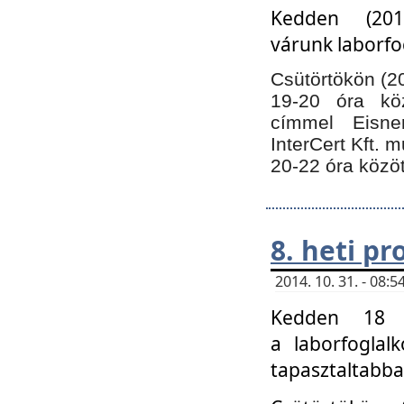
Kedden (201
várunk laborfo
Csütörtökön (20
19-20 óra kö
címmel Eisne
InterCert Kft. 
20-22 óra közöt
8. heti p
2014. 10. 31. - 08
Kedden 18 ó
a laborfoglal
tapasztaltabba