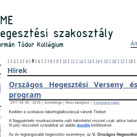
Ál
1
|
2
|
3
|
4
|
5
|
6
|
7
|
8
|
9
|
10
|
11
|
12
|
13
|
14
|
15
|
16
|
17
|
18
|
Hírek
Országos Hegesztési Verseny és
program
2017. 04. 09. - 20:45 | SimonGergo | Nincs kategória. |
0 komment eddig
Kedden a szokásos laborfoglalkozással várunk Titeket.
A Nagypénteki munkaszünetre való tekintettel viszont csak akkor tartun
fő jelzi részvételi szándékát az alábbi
doodle
kitöltésével.
Az év legrangosabb hegesztési eseménye, az
V. Országos Hegesztés