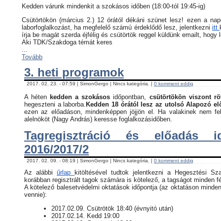
Kedden várunk mindenkit a szokásos időben (18:00-tól 19:45-ig)
Csütörtökön (március 2.) 12 órától dékáni szünet lesz! ezen a na
laborfoglalkozást, ha megfelelő számú érdeklődő lesz, jelentkezni
itt
írja be magát szerda éjfélig és csütörtök reggel küldünk emailt, hogy 
Aki TDK/Szakdoga témát keres
...
Tovább
3. heti programok
2017. 02. 23. - 07:59 | SimonGergo | Nincs kategória. |
0 komment eddig
A héten
kedden a szokásos
időpontban,
csütörtökön viszont rö
hegeszteni a laborba.
Kedden 18 órától lesz az utolsó Alapozó e
ezen az előadáson, mindenképpen jöjjön el. Ha valakinek nem fel
alelnököt (Nagy András) keresse foglalkozásidőben.
Tagregisztráció és előadás i
2016/2017/2
2017. 02. 09. - 08:19 | SimonGergo | Nincs kategória. |
0 komment eddig
Az alábbi
űrlap
kitöltésével tudtok jelentkezni a Hegesztési Sz
korábban regisztrált tagok számára is kötelező, a tagságot minden fé
​A kötelező balesetvédelmi oktatások időpontja (az oktatáson minden
vennie):
​2017.02.09. Csütrötök 18:40 (évnyitó után)
2017.02.14. Kedd 19:00