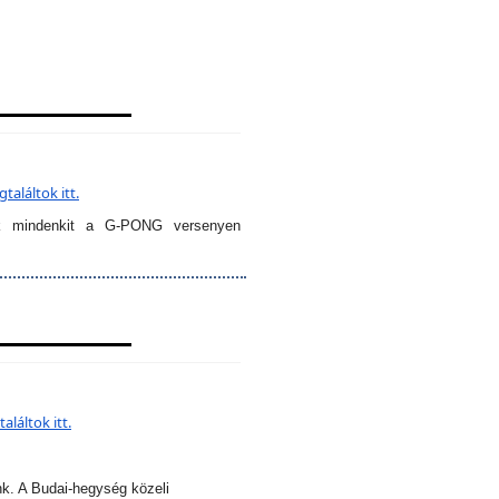
aláltok itt.
k mindenkit a G-PONG versenyen
láltok itt.
nk. A Budai-hegység közeli