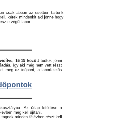
pon csak abban az esetben tartunk
kell, kérek mindenkit aki jönne hogy
lesz-e végül labor.
vidítve, 16-19 között
tudtok jönni
lőadás
, így aki még nem vett részt
el meg az időpont, a laborfelelős
dőpontok
akosztályba. Az űrlap kitöltése a
lévben meg kell újítani.
 tagnak minden félévben részt kell