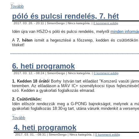
...
Tovább
póló és pulcsi rendelés, 7. hét
2017. 03. 26. - 20:11 | SimonGergo | Nincs kategória. |
0 komment eddig
Idén újra van HSZO-s póló és pulcsi rendelés, melyről
minden informáci
A
7. héten
ismét a hegesztésé a főszerep, kedden és csütörtökön i
titeket!
6. heti programok
2017. 03. 12. - 08:24 | SimonGergo | Nincs kategória. |
0 komment eddig
1. Kedden 18 órátó
l Borhy István tart előadást "Korszerű vasúti já
teremben. Az előadáson a MÁV IC+ személykocsi típus fejlesztésérő
szó. Kedden a gyakorlati foglalkozás elmarad.
2. Csütörtökön:
Idén először rendezzük meg a G-PONG bajnokságot, melynek a máso
gyakorlati foglalkozás 18:30-ig tart, utána várunk mindenkit a verseny
...
Tovább
4. heti programok
2017. 03. 01. - 08:31 | SimonGergo | Nincs kategória. |
0 komment eddig