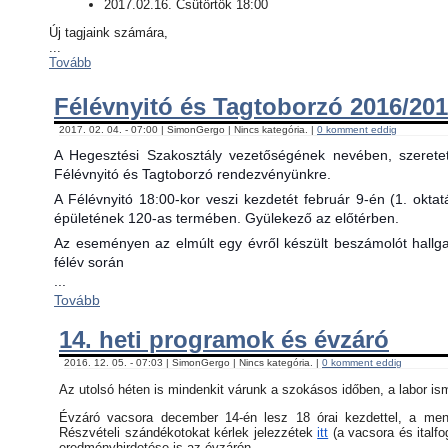
2017.02.16. Csütörtök 18:00
Új tagjaink számára,
...
Tovább
Félévnyitó és Tagtoborzó 2016/201
2017. 02. 04. - 07:00 | SimonGergo | Nincs kategória. |
0 komment eddig
A Hegesztési Szakosztály vezetőségének nevében, szerete
Félévnyitó és Tagtoborzó rendezvényünkre.
A Félévnyitó 18:00-kor veszi kezdetét február 9-én (1. okta
épületének 120-as termében. Gyülekező az előtérben.
Az eseményen az elmúlt egy évről készült beszámolót hallgat
félév során
...
Tovább
14. heti programok és évzáró
2016. 12. 05. - 07:03 | SimonGergo | Nincs kategória. |
0 komment eddig
Az utolsó héten is mindenkit várunk a szokásos időben, a labor is
Évzáró vacsora december 14-én lesz 18 órai kezdettel, a menü 
Részvételi szándékotokat kérlek jelezzétek
itt
(a vacsora és italfo
eredményhirdetése is az évzárón.