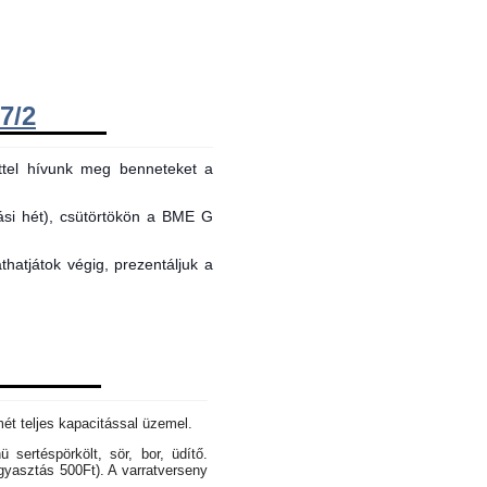
7/2
ttel hívunk meg benneteket a
tási hét), csütörtökön a BME G
hatjátok végig, prezentáljuk a
mét teljes kapacitással üzemel.
sertéspörkölt, sör, bor, üdítő.
gyasztás 500Ft). A varratverseny