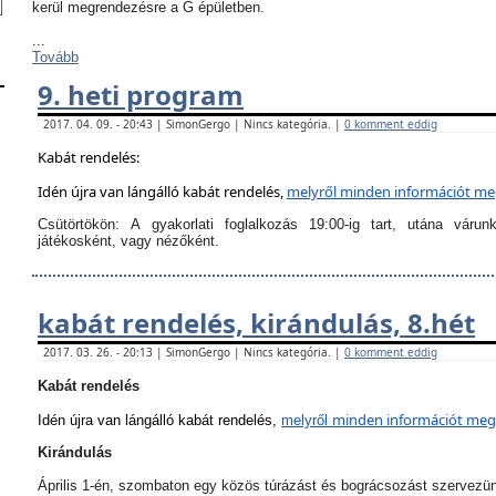
kerül megrendezésre a G épületben.
...
Tovább
9. heti program
2017. 04. 09. - 20:43 | SimonGergo | Nincs kategória. |
0 komment eddig
Kabát rendelés:
Idén újra van lángálló kabát rendelés,
melyről
minden információt megt
Csütörtökön:
A
gyakorlati foglalkozás 19:00-ig tart
, utána várun
játékosként, vagy nézőként.
kabát rendelés, kirándulás, 8.hét
2017. 03. 26. - 20:13 | SimonGergo | Nincs kategória. |
0 komment eddig
Kabát rendelés
minden információt megta
Idén újra van lángálló kabát rendelés,
melyről
Kirándulás
Április 1-én, szombaton egy közös túrázást és bográcsozást szervezü