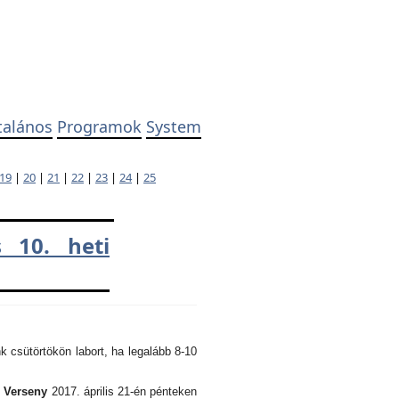
talános
Programok
System
19
|
20
|
21
|
22
|
23
|
24
|
25
 10. heti
k csütörtökön labort, ha legalább 8-10
i Verseny
2017. április 21-én pénteken