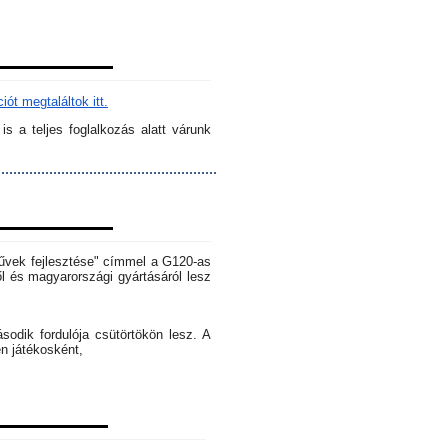
ót megtaláltok itt.
s a teljes foglalkozás alatt várunk
rművek fejlesztése" címmel a G120-as
l és magyarországi gyártásáról lesz
dik fordulója csütörtökön lesz. A
en játékosként,