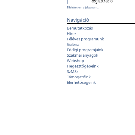
Elfelejtettem a jelszavam...
Navigáció
Bemutatkozás
Hírek
Féléves programunk
Galéria
Eddigi programjaink
Szakmai anyagok
Webshop
Hegesztőgépeink
SzMSz
Támogatóink
Elérhetőségeink