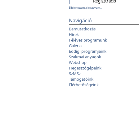
Elfelejtettem a jelszavam...
Navigáció
Bemutatkozás
Hírek
Féléves programunk
Galéria
Eddigi programjaink
Szakmai anyagok
Webshop
Hegesztőgépeink
SzMSz
Támogatóink
Elérhetőségeink