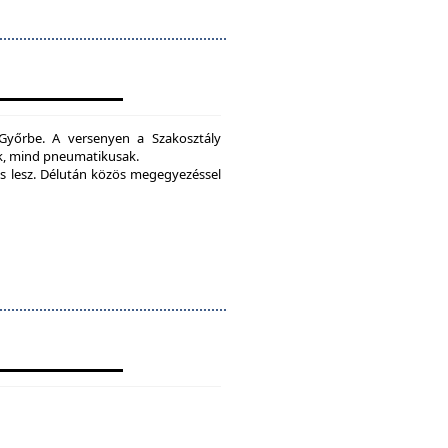
yőrbe. A versenyen a Szakosztály
ak, mind pneumatikusak.
 lesz.
Délután közös megegyezéssel