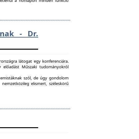
ggetlenül a honlapon minden funkció
nak - Dr.
országra látogat egy konferenciára.
egy előadást Műszaki tudományokról
etemistáknak szól, de úgy gondolom
 nemzetközileg elismert, széleskörű