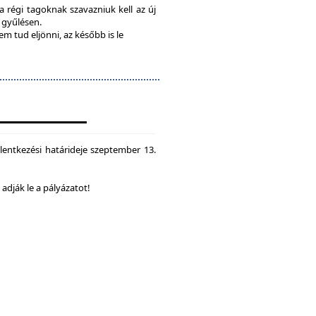
 a régi tagoknak szavazniuk kell az új
a gyűlésen.
em tud eljönni, az később is le
lentkezési határideje szeptember 13.
dják le a pályázatot!