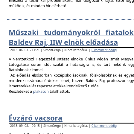
Elnézést a technikai problémákért, már dolgozunk rajta. Ettől fü
működik, és minden hír elérhető.
Műszaki tudományokról fiatalok
Baldev Raj, IIW elnök előadása
2013. 06. 03. - 11:21 | SimonGergo | Nincs kategória. |
0 komment eddig
A Nemzetközi Hegesztési Intézet elnöke június végén ismét Magyar
Látogatása során időt szakít a fiatalságra is, és tart nekünk 
fiataloknak címmel.
Az előadás elsősorban középiskolásoknak, főiskolásoknak és egy
mindenki számára érdekes lehet, hiszen Baldev Raj professzor egy
ismeretekkel és tapasztalatokkal rendelkező tudós.
Részleteket a
plakáton
találhattok.
Évzáró vacsora
2013. 09. 08. - 09:15 | SimonGergo | Nincs kategória. |
0 komment eddig