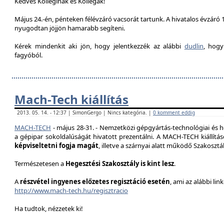
Kedves Kolleginák és Kollégák!
Május 24.-én, pénteken félévzáró vacsorát tartunk. A hivatalos évzáró 1
nyugodtan jöjjön hamarabb segíteni.
Kérek mindenkit aki jön, hogy jelentkezzék az alábbi
dudlin
, hogy
fagyóból.
Mach-Tech kiállítás
2013. 05. 14. - 12:37 | SimonGergo | Nincs kategória. |
0 komment eddig
MACH-TECH
-
május 28-31.
- Nemzetközi gépgyártás-technológiai és he
a gépipar sokoldalúságát hivatott prezentál
ni.
A MACH-TECH kiállítá
képviseltetni fogja magát
, illetve a szárnyai alatt működő Szakoszt
Természetesen a
Hegesztési Szakosztály is kint lesz
.
A
részvétel ingyenes előzetes regisztáció esetén
, ami az alábbi lin
http://www.mach-tech.hu/regisztracio
Ha tudtok, nézzetek ki!