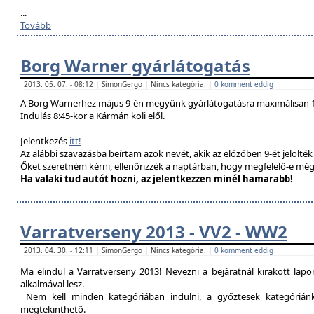
...
Tovább
Borg Warner gyárlátogatás
2013. 05. 07. - 08:12 | SimonGergo | Nincs kategória. |
0 komment eddig
A Borg Warnerhez május 9-én megyünk gyárlátogatásra maximálisan 1
Indulás 8:45-kor a Kármán koli elől.
Jelentkezés
itt!
Az alábbi szavazásba beírtam azok nevét, akik az előzőben 9-ét jelölté
Őket szeretném kérni, ellenőrizzék a naptárban, hogy megfelelő-e még
Ha valaki tud autót hozni, az jelentkezzen minél hamarabb!
Varratverseny 2013 - VV2 - WW2
2013. 04. 30. - 12:11 | SimonGergo | Nincs kategória. |
0 komment eddig
Ma elindul a Varratverseny 2013! Nevezni a bejáratnál kirakott lap
alkalmával lesz.
Nem kell minden kategóriában indulni, a győztesek kategóriánké
megtekinthető.