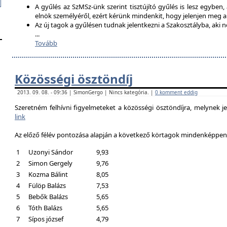
A gyűlés az SzMSz-ünk szerint tisztújító gyűlés is lesz egyben,
elnök személyéről, ezért kérünk mindenkit, hogy jelenjen meg 
Az új tagok a gyűlésen tudnak jelentkezni a Szakosztályba, aki n
...
Tovább
Közösségi ösztöndíj
2013. 09. 08. - 09:36 | SimonGergo | Nincs kategória. |
0 komment eddig
Szeretném felhívni figyelmeteket a közösségi ösztöndíjra, melynek je
link
Az előző félév pontozása alapján a következő körtagok mindenképpen a
1
Uzonyi Sándor
9,93
2
Simon Gergely
9,76
3
Kozma Bálint
8,05
4
Fülöp Balázs
7,53
5
Bebők Balázs
5,65
6
Tóth Balázs
5,65
7
Sípos józsef
4,79