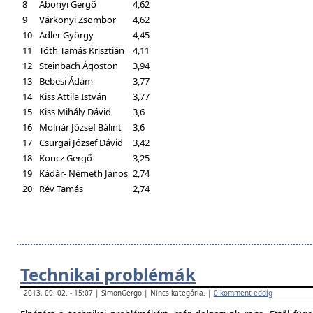
8
Abonyi Gergő
4,62
9
Várkonyi Zsombor
4,62
10
Adler György
4,45
11
Tóth Tamás Krisztián
4,11
12
Steinbach Ágoston
3,94
13
Bebesi Ádám
3,77
14
Kiss Attila István
3,77
15
Kiss Mihály Dávid
3,6
16
Molnár József Bálint
3,6
17
Csurgai József Dávid
3,42
18
Koncz Gergő
3,25
19
Kádár- Németh János
2,74
20
Rév Tamás
2,74
Technikai problémák
2013. 09. 02. - 15:07 | SimonGergo | Nincs kategória. |
0 komment eddig