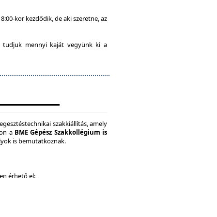
8:00-kor kezdődik, de aki szeretne, az
 tudjuk mennyi kaját vegyünk ki a
gesztéstechnikai szakkiállítás, amely
son a
BME Gépész Szakkollégium is
ályok is bemutatkoznak.
ken érhető el: