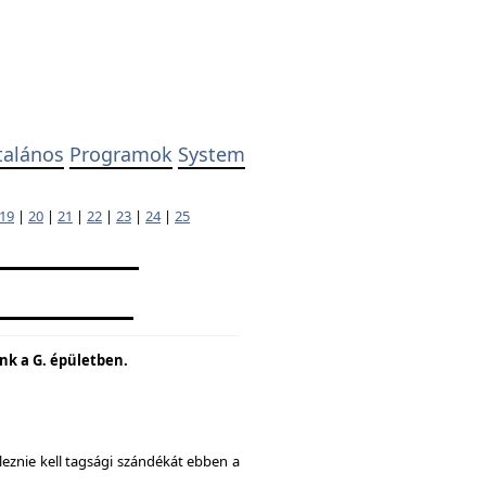
talános
Programok
System
19
|
20
|
21
|
22
|
23
|
24
|
25
unk a G. épületben.
eznie kell tagsági szándékát ebben a