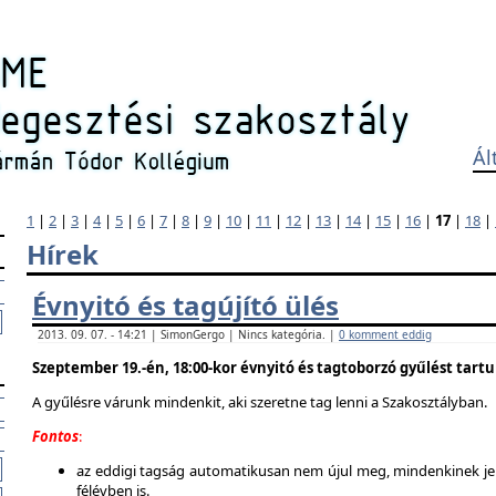
Ál
1
|
2
|
3
|
4
|
5
|
6
|
7
|
8
|
9
|
10
|
11
|
12
|
13
|
14
|
15
|
16
|
17
|
18
|
Hírek
Évnyitó és tagújító ülés
2013. 09. 07. - 14:21 | SimonGergo | Nincs kategória. |
0 komment eddig
Szeptember 19.-én, 18:00-kor évnyitó és tagtoborzó gyűlést tart
A gyűlésre várunk mindenkit, aki szeretne tag lenni a Szakosztályban.
Fontos
:
az eddigi tagság automatikusan nem újul meg, mindenkinek jel
félévben is.