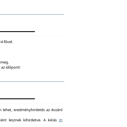
4 fővel.
k meg.
 az időpont!
on lehet, eredményhirdetés az évzáró
nt lesznek kihirdetve. A kiírás
itt