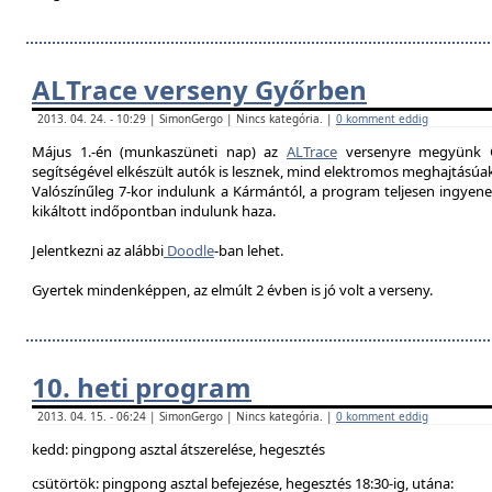
ALTrace verseny Győrben
2013. 04. 24. - 10:29 | SimonGergo | Nincs kategória. |
0 komment eddig
Május 1.-én (munkaszüneti nap) az
ALTrace
versenyre megyünk G
segítségével elkészült autók is lesznek, mind elektromos meghajtású
Valószínűleg 7-k
or indulunk a Kármántól, a program teljesen ingyenes
kikáltott indőpontban indulunk haza.
Jelentkezni az alábbi
Doodle
-ban lehet.
Gyertek mindenképpen, az elmúlt 2 évben is jó volt a verseny.
10. heti program
2013. 04. 15. - 06:24 | SimonGergo | Nincs kategória. |
0 komment eddig
kedd: pingpong asztal átszerelése, hegesztés
csütörtök: pingpong asztal befejezése, hegesztés 18:30-ig, utána: