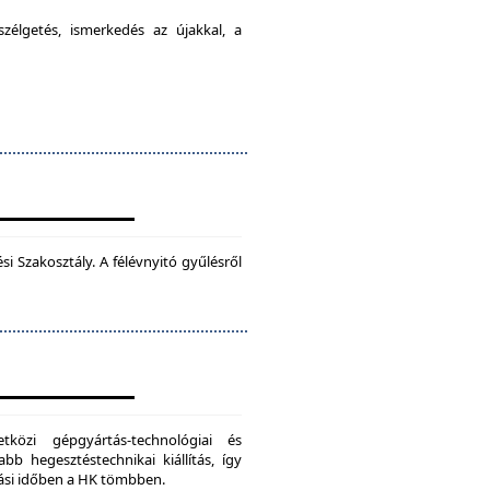
élgetés, ismerkedés az újakkal, a
 Szakosztály. A félévnyitó gyűlésről
zi gépgyártás-technológiai és
bb hegesztéstechnikai kiállítás, így
dási időben a HK tömbben.