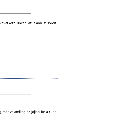
következő linken az alább felsorolt
 ráér valamikor, az jöjjön be a G-be