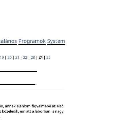
talános
Programok
System
19
|
20
|
21
|
22
|
23
|
24
|
25
ben, annak ajánlom figyelmébe az első
 közeledik, emiatt a laborban is nagy
.