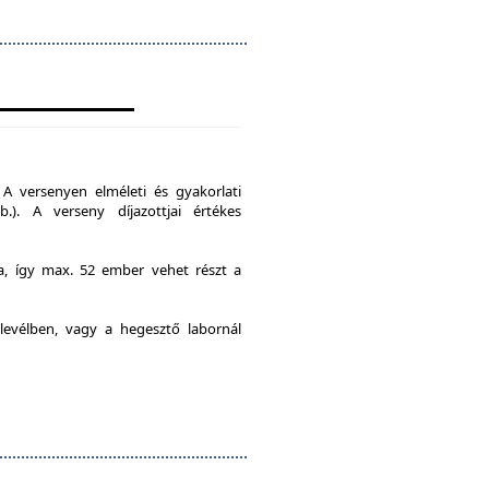
A versenyen elméleti és gyakorlati
b.). A verseny díjazottjai értékes
ia, így max. 52 ember vehet részt a
levélben, vagy a hegesztő labornál