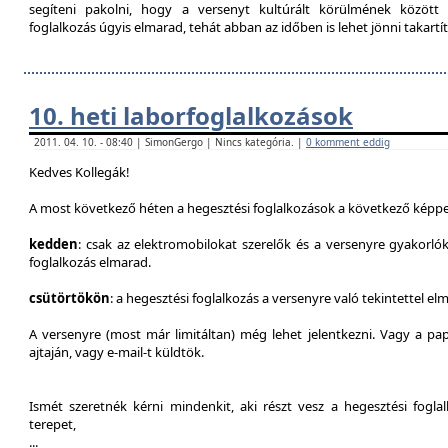
segíteni pakolni, hogy a versenyt kultúrált körülmének között 
foglalkozás úgyis elmarad, tehát abban az időben is lehet jönni takartít
10. heti laborfoglalkozások
2011. 04. 10. - 08:40 | SimonGergo | Nincs kategória. |
0 komment eddig
Kedves Kollegák!
A most következő héten a hegesztési foglalkozások a következő képpe
kedden
: csak az elektromobilokat szerelők és a versenyre gyakorló
foglalkozás elmarad.
csütörtökön
: a hegesztési foglalkozás a versenyre való tekintettel el
A versenyre (most már limitáltan) még lehet jelentkezni. Vagy a pap
ajtaján, vagy e-mail-t küldtök.
Ismét szeretnék kérni mindenkit, aki részt vesz a hegesztési fogl
terepet,
...