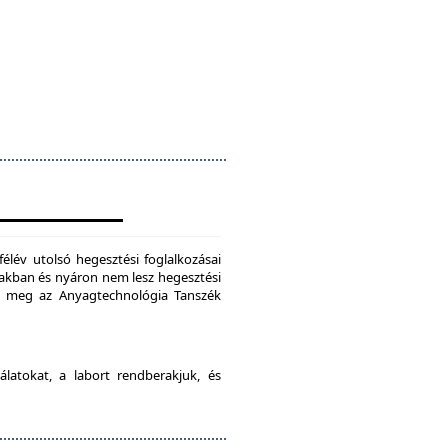
félév utolsó hegesztési foglalkozásai
szakban és nyáron nem lesz hegesztési
je meg az Anyagtechnológia Tanszék
latokat, a labort rendberakjuk, és