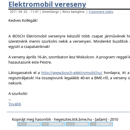
Elektromobil vereseny
2011. 04. 02. - 11:47 | SimonGergo | Nincs kategória. |
0 komment eddig
Kedves Kollegák!
A BOSCH Eletromobil versenyre készülő több csapat járművének he
szeretnénk menni szurkolni nekik a versenyen. Mindenkit buzdítok a
együtt a csapatainknak!
A verseny április 16-án, szombaton lesz Miskolcon. A program: reggel 
hazautazunk este Pestre.
Látogassatok el a
http://www.bosch-elektromobil.hu/
honlapra, itt 
regisztráljatok! Ha összejövünk legalább 40-en a BME-ről, a verseny 
nekünk.
A szurkolói
...
Tovább
Kopirájt meg hasonlók - hegesztes.ktk.bme.hu - [adam] - 2010