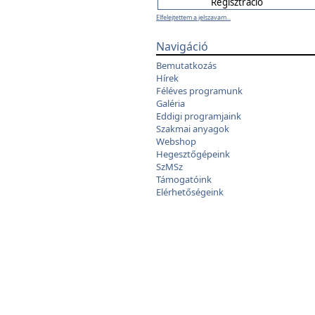
Elfelejtettem a jelszavam...
Navigáció
Bemutatkozás
Hírek
Féléves programunk
Galéria
Eddigi programjaink
Szakmai anyagok
Webshop
Hegesztőgépeink
SzMSz
Támogatóink
Elérhetőségeink