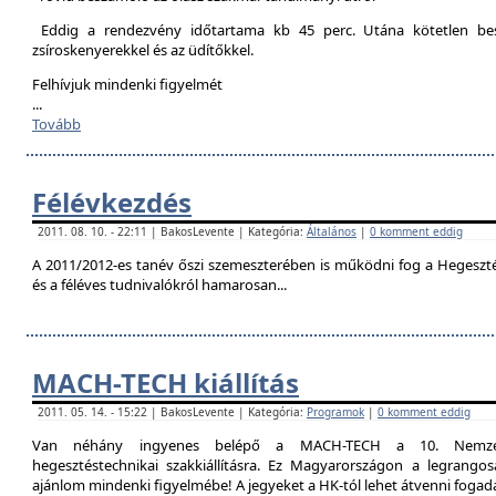
Eddig a rendezvény időtartama kb 45 perc. Utána kötetlen besz
zsíroskenyerekkel és az üdítőkkel.
Felhívjuk mindenki figyelmét
...
Tovább
Félévkezdés
2011. 08. 10. - 22:11 | BakosLevente | Kategória:
Általános
|
0 komment eddig
A 2011/2012-es tanév őszi szemeszterében is működni fog a Hegesztési
és a féléves tudnivalókról hamarosan...
MACH-TECH kiállítás
2011. 05. 14. - 15:22 | BakosLevente | Kategória:
Programok
|
0 komment eddig
Van néhány ingyenes belépő a MACH-TECH a 10. Nemzetkö
hegesztéstechnikai szakkiállításra. Ez Magyarországon a legrangosa
ajánlom mindenki figyelmébe! A jegyeket a HK-tól lehet átvenni foga