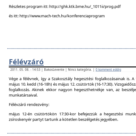
Részletes program itt: http://ghk.ktk.bme.hu/_1011ii/prog.pdf
és itt: http://www.mach-tech.hu/konferenciaprogram
Félévzáró
2011. 05. 08. - 14:53 | BakosLevente | Nincs kategória. |
0 komment eddig
Vége a félévnek, így a Szakosztály hegesztési foglalkozásainak is. A 
május 10. kedd (16-18h) és május 12. csütörtök (16-17:30). Vizsgaidő
foglalkozás. Akinek ekkor nagyon hegeszthetnékje van, az beszél
munkatársaival.
Félévzáró rendezvény:
május 12-én csütörtökön 17:30-kor befejezzük a hegesztési munká
zsíroskenyér partyt tartunk a kötetlen beszélgetés jegyében.