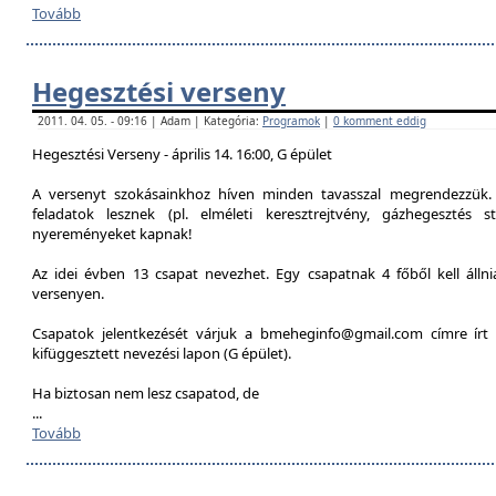
Tovább
Hegesztési verseny
2011. 04. 05. - 09:16 | Adam | Kategória:
Programok
|
0 komment eddig
Hegesztési Verseny - április 14. 16:00, G épület
A versenyt szokásainkhoz híven minden tavasszal megrendezzük. 
feladatok lesznek (pl. elméleti keresztrejtvény, gázhegesztés st
nyereményeket kapnak!
Az idei évben 13 csapat nevezhet. Egy csapatnak 4 főből kell álln
versenyen.
Csapatok jelentkezését várjuk a bmeheginfo@gmail.com címre írt 
kifüggesztett nevezési lapon (G épület).
Ha biztosan nem lesz csapatod, de
...
Tovább