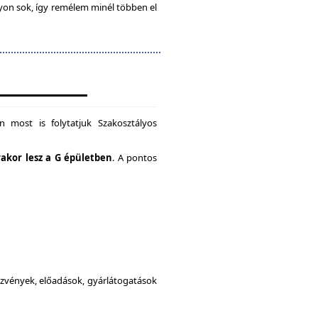
gyon sok, így remélem minél többen el
 most is folytatjuk Szakosztályos
rakor lesz a G épületben
. A pontos
dezvények, előadások, gyárlátogatások