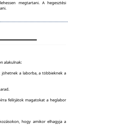
lehessen megtartani. A hegesztési
ani.
n alakulnak:
k jöhetnek a laborba, a többieknek a
marad.
írra felírjátok magatokat a heglabor
alkozásokon, hogy amikor elhagyja a