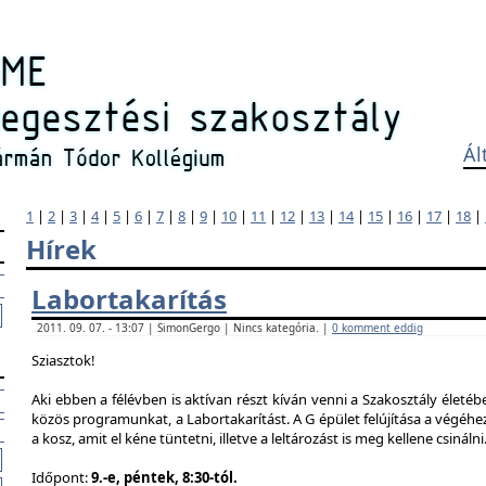
Ál
1
|
2
|
3
|
4
|
5
|
6
|
7
|
8
|
9
|
10
|
11
|
12
|
13
|
14
|
15
|
16
|
17
|
18
|
Hírek
Labortakarítás
2011. 09. 07. - 13:07 | SimonGergo | Nincs kategória. |
0 komment eddig
Sziasztok!
Aki ebben a félévben is aktívan részt kíván venni a Szakosztály életé
közös programunkat, a Labortakarítást. A G épület felújítása a végéhez
a kosz, amit el kéne tüntetni, illetve a leltározást is meg kellene csinálni
Időpont:
9.-e, péntek, 8:30-tól.