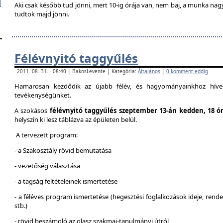
Aki csak később tud jönni, mert 10-ig órája van, nem baj, a munka na
tudtok majd jönni.
Félévnyitó taggyűlés
2011. 08. 31. - 08:40 | BakosLevente | Kategória:
Általános
|
0 komment eddig
Hamarosan kezdődik az újabb félév, és hagyományainkhoz híven
tevékenységünket.
A szokásos
félévnyitó taggyűlés szeptember 13-án kedden, 18 ó
helyszín ki lesz táblázva az épületen belül.
A tervezett program:
- a Szakosztály rövid bemutatása
- vezetőség választása
- a tagság feltételeinek ismertetése
- a féléves program ismertetése (hegesztési foglalkozások ideje, ren
stb.)
- rövid beszámoló az olasz szakmai-tanulmányi útról