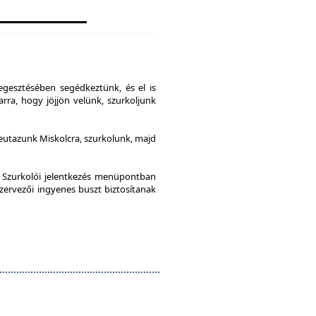
gesztésében segédkeztünk, és el is
rra, hogy jöjjön velünk, szurkoljunk
leutazunk Miskolcra, szurkolunk, majd
a Szurkolói jelentkezés menüpontban
szervezői ingyenes buszt biztosítanak