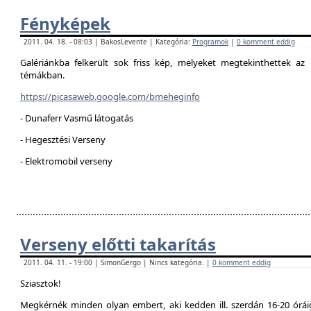
Fényképek
2011. 04. 18. - 08:03 | BakosLevente | Kategória:
Programok
|
0 komment eddig
Galériánkba felkerült sok friss kép, melyeket megtekinthettek az 
témákban.
https://picasaweb.google.com/bmeheginfo
- Dunaferr Vasmű látogatás
- Hegesztési Verseny
- Elektromobil verseny
Verseny előtti takarítás
2011. 04. 11. - 19:00 | SimonGergo | Nincs kategória. |
0 komment eddig
Sziasztok!
Megkérnék minden olyan embert, aki kedden ill. szerdán 16-20 óráig