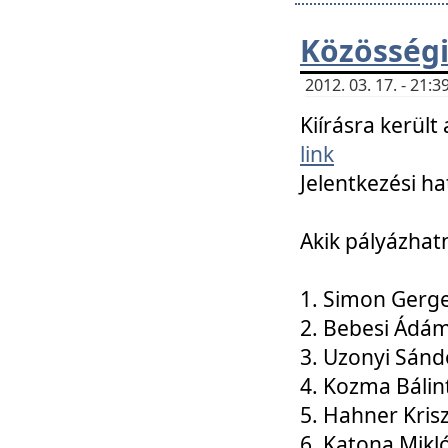
Közösségi
2012. 03. 17. - 21
Kiírásra kerül
link
Jelentkezési ha
Akik pályázhat
1. Simon Gerge
2. Bebesi Ádá
3. Uzonyi Sánd
4. Kozma Bálin
5. Hahner Kris
6. Katona Mikl