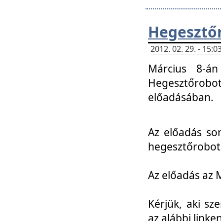
Hegesztőr
2012. 02. 29. - 15:
Március 8-án
Hegesztőrobo
előadásában.
Az előadás so
hegesztőroboto
Az előadás az 
Kérjük, aki sz
az alábbi linken