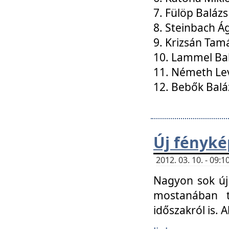
7. Fülöp Balázs
8. Steinbach Á
9. Krizsán Tam
10. Lammel Ba
11. Németh Le
12. Bebők Balá
Új fényké
2012. 03. 10. - 09
Nagyon sok új 
mostanában t
időszakról is. A