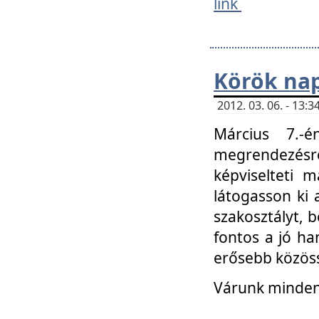
link
Körök na
2012. 03. 06. - 13
Március 7.-
megrendezésre
képviselteti 
látogasson ki 
szakosztályt, b
fontos a jó ha
erősebb közöss
Várunk mindenk