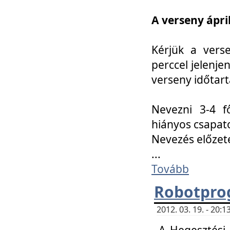
A verseny ápril
Kérjük a vers
perccel jelenje
verseny időtar
Nevezni 3-4 f
hiányos csapat
Nevezés előze
...
Tovább
Robotpro
2012. 03. 19. - 20:
A Hegesztési S