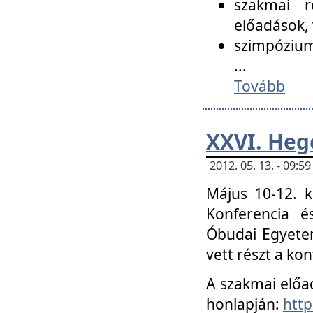
szakmai r
előadások, 
szimpózium
...
Tovább
XXVI. Heg
2012. 05. 13. - 09:
Május 10-12. k
Konferencia é
Óbudai Egyetem
vett részt a ko
A szakmai előa
honlapján:
http