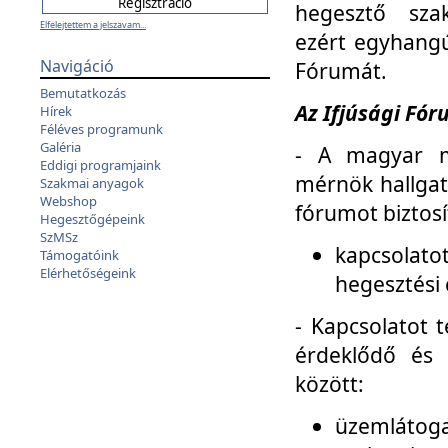
hegesztő sza
Elfelejtettem a jelszavam...
ezért egyhangú
Navigáció
Fórumát.
Bemutatkozás
Az Ifjúsági Fóru
Hírek
Féléves programunk
Galéria
- A magyar m
Eddigi programjaink
mérnök hallgat
Szakmai anyagok
Webshop
fórumot biztosí
Hegesztőgépeink
SzMSz
kapcsolat
Támogatóink
Elérhetőségeink
hegesztési 
- Kapcsolatot t
érdeklődő és 
között:
üzemlátoga