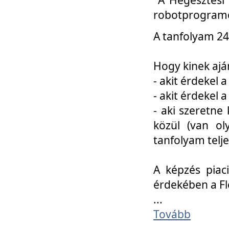
robotprogramo
A tanfolyam 24
Hogy kinek ajá
- akit érdekel 
- akit érdekel
- aki szeretne 
közül (van ol
tanfolyam telje
A képzés piac
érdekében a F
...
Tovább