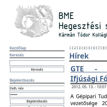
Kezdőlap
1
|
2
|
3
|
4
|
5
|
6
|
7
|
8
Hírek
Keresés
GTE - H
Ifjúsági 
Bejelentkezés
2012. 05. 13. - 10:
A Gépipari Tu
vezetősége 20