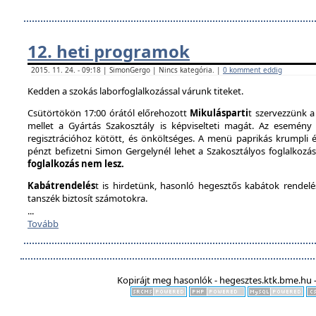
12. heti programok
2015. 11. 24. - 09:18 | SimonGergo | Nincs kategória. |
0 komment eddig
Kedden a szokás laborfoglalkozással várunk titeket.
Csütörtökön 17:00 órától előrehozott
Mikulásparti
t szervezzünk a
mellet a Gyártás Szakosztály is képviselteti magát. Az esemény 
regisztrációhoz kötött, és önköltséges. A menü paprikás krumpli és 
pénzt befizetni Simon Gergelynél lehet a Szakosztályos foglalkozás
foglalkozás nem lesz.
Kabátrendelés
t is hirdetünk, hasonló hegesztős kabátok rendel
tanszék biztosít számotokra.
...
Tovább
Kopirájt meg hasonlók - hegesztes.ktk.bme.hu -