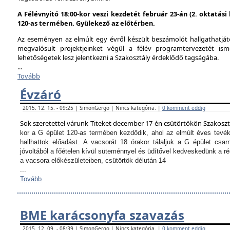
A Félévnyitó 18:00-kor veszi kezdetét február 23-án (2. oktatás
120-as termében. Gyülekező az előtérben.
Az eseményen az elmúlt egy évről készült beszámolót hallgathatjáto
megvalósult projektjeinket végül a félév programtervezetét ism
lehetőségetek lesz jelentkezni a Szakosztály érdeklődő tagságába.
...
Tovább
Évzáró
2015. 12. 15. - 09:25 | SimonGergo | Nincs kategória. |
0 komment eddig
Sok szeretettel várunk Titeket december 17-én csütörtökön Szakosz
kor a G épület 120-as termében kezdődik, ahol az elmúlt éves tevé
hallhattok előadást.
A vacsorát 18 órakor tálaljuk a G épület csarn
jóvoltából a főételen kívül süteménnyel és üdítővel kedveskedünk a 
a vacsora előkészületeiben, csütörtök délután 14
...
Tovább
BME karácsonyfa szavazás
2015. 12. 09. - 08:39 | SimonGergo | Nincs kategória. |
0 komment eddig