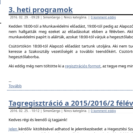
3. heti programok
2016. 02. 29. - 09:28 | SimonGergo | Nincs kategória. |
0 komment eddig
Kedden 18:00-tól a Munkavédelmi előadást, 19:00-tól pedig az Alapozó
nem hallgatták meg ezeket az előadásokat ebben a félévben. Aki
munkavédelmi papírt is aláírták, azokat 18:00-tól várjuk a hegesztőlab
Csütörtökön 18:00-tól Alapozó előadást tartunk utoljára. Aki nem tud
keresse a Szakosztály vezetőségét a további teendőkért. Csütör
hegesztőlaborba.
Aki eddig még nem töltötte ki a
regisztrációs formot
, az tegye meg mi
...
Tovább
Tagregisztráció a 2015/2016/2 félé
2016. 02. 25. - 10:12 | SimonGergo | Nincs kategória. |
0 komment eddig
Kedves régi és leendő új tagjaink!
Jelen
kérdőív kitöltésével adhatod le jelentkezésedet a Hegesztési Sza