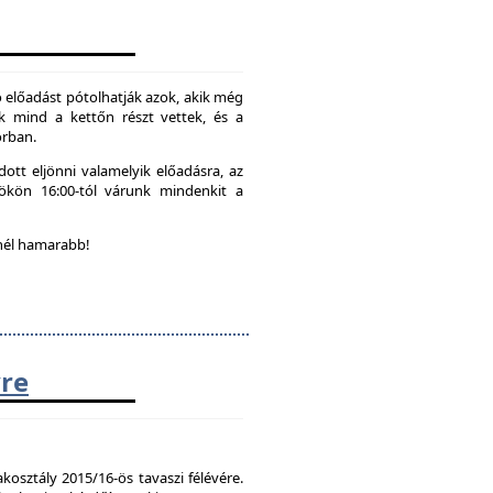
 előadást pótolhatják azok, akik még
k mind a kettőn részt vettek, és a
orban.
ott eljönni valamelyik előadásra, az
tökön 16:00-tól várunk mindenkit a
nél hamarabb!
vre
kosztály 2015/16-ös tavaszi félévére.