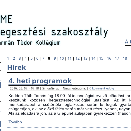
Ál
1
|
2
|
3
|
4
|
5
|
6
|
7
|
8
|
9
|
10
|
11
|
12
|
13
|
14
|
15
|
16
|
17
|
18
|
Hírek
4. heti programok
2016. 03. 07. - 07:18 | SimonGergo | Nincs kategória. |
0 komment eddig
Kedden Tóth Tamás fog 18:00-tól technológiatervező előadást tarta
készítünk közösen hegesztéstechnológiai utasítást. Az itt
munkadarabot a csütörtöki foglalkozás során le fogjuk gyárta
csüggedjen, aki az előző félév során már vett részt ilyenen, ugyani
Aki az előadásra jön, az a G épület aulájában gyülekezzen (ha
...
Tovább