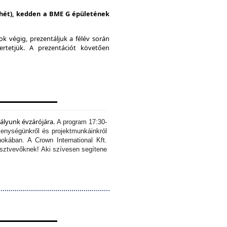
i hét), kedden a BME G épületének
k végig, prezentáljuk a félév során
ertetjük.
A prezentációt követően
tályunk évzárójára.
A program 17:30-
kenységünkről és projektmunkáinkról
okában. A Crown International Kft.
résztvevőknek!
Aki szívesen segítene