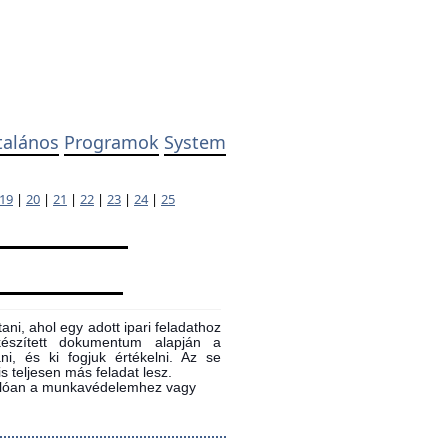
talános
Programok
System
19
|
20
|
21
|
22
|
23
|
24
|
25
ni, ahol egy adott ipari feladathoz
 készített dokumentum alapján a
ni, és ki fogjuk értékelni. Az se
s teljesen más feladat lesz.
sonlóan a munkavédelemhez vagy