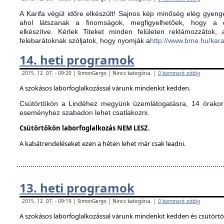
A Karifa végül időre elkészült! Sajnos kép minőség elég gyenge
ahol látszanak a finomságok, megfigyelhetőek, hogy a d
elkészítve.
Kérlek Titeket minden felületen reklámozzátok,
felebarátoknak szóljatok, hogy nyomják a
http://www.bme.hu/kar
14. heti programok
2015. 12. 07. - 09:20 | SimonGergo | Nincs kategória. |
0 komment eddig
A szokásos laborfoglalkozással várunk mindenkit kedden.
Csütörtökön a Lindéhez megyünk üzemlátogatásra, 14 órakor 
eseményhez szabadon lehet csatlakozni.
Csütörtökön laborfoglalkozás NEM LESZ.
A kabátrendeléseket ezen a héten lehet már csak leadni.
13. heti programok
2015. 12. 07. - 09:19 | SimonGergo | Nincs kategória. |
0 komment eddig
A szokásos laborfoglalkozással várunk mindenkit kedden és csütört