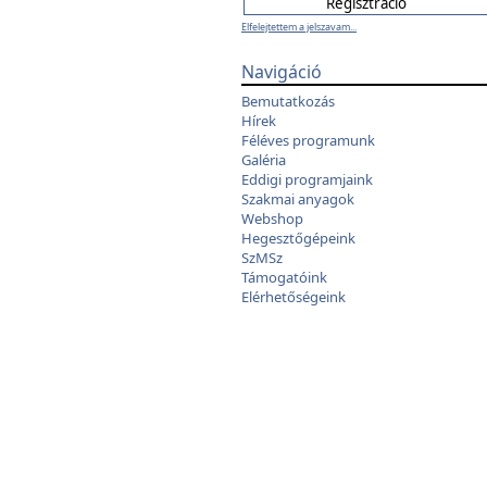
Elfelejtettem a jelszavam...
Navigáció
Bemutatkozás
Hírek
Féléves programunk
Galéria
Eddigi programjaink
Szakmai anyagok
Webshop
Hegesztőgépeink
SzMSz
Támogatóink
Elérhetőségeink