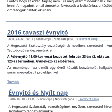
Fontos, hogy az eddigi tagság nem újul meg, ezért mindenkinek ki kell 
lenni. A megadott email címeteket felvesszük a levlistánkra, a későb
címre fogjuk nektek kiküldeni.
2016 tavaszi évnyitó
2016. 02. 20. - 09:16 | SimonGergo | Nincs kategória. |
0 komment eddig
A Hegesztési Szakosztály vezetőségének nevében, szeretettel hív
Tagtoborzó rendezvényünkre.
A Félévnyitó 18:00-kor veszi kezdetét február 23-án (2. oktatá
120-as termében. Gyülekező az előtérben.
Az eseményen az elmúlt egy évről készült beszámolót hallgathat
során megvalósult projektjeinket
...
Tovább
Évnyitó és Nyílt nap
2016. 02. 10. - 13:36 | SimonGergo | Nincs kategória. |
0 komment eddig
A Hegesztési Szakosztály vezetőségének nevében, szeretettel hív
Tagtoborzó rendezvényünkre.