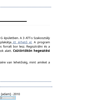
 G épületben. A 3 ATT-s Szakosztály
plakátja
itt érhető el.
A program
forralt bor lesz. Regisztrálni és a
ok alatt.
Csütörtökön hegesztési
ésére van lehetőség, mint amiket a
 [adam] - 2010