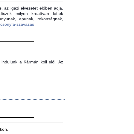
, az igazi élvezetet élőben adja,
íszek milyen kreatívan lettek
 anyunak, apunak, rokonságnak,
acsonyfa-szavazas
indulunk a Kármán koli elől. Az
ökön.