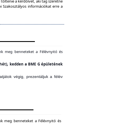
töltenie a kérdőívet, aki tag szeretne
bi Szakosztályos információkat erre a
unk meg benneteket a Félévnyitó és
si hét), kedden a BME G épületének
játok végig, prezentáljuk a félév
unk meg benneteket a Félévnyitó és