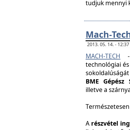
tudjuk mennyi k
Mach-Tech 
2013. 05. 14. - 12:
MACH-TECH
technológiai és
sokoldalúságát
BME Gépész S
illetve a szárn
Természetesen
A
részvétel in