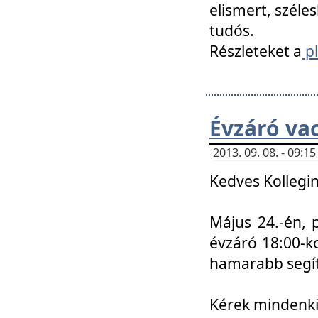
elismert, széle
tudós.
Részleteket a
pl
Évzáró va
2013. 09. 08. - 09:
Kedves Kollegin
Május 24.-én, 
évzáró 18:00-ko
hamarabb segít
Kérek mindenkit