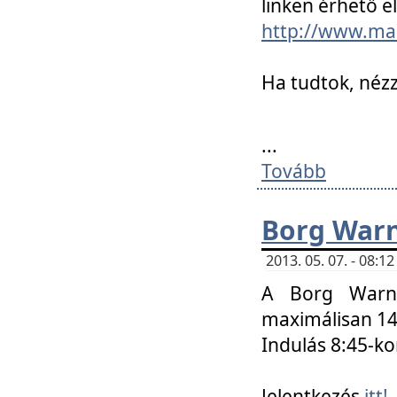
linken érhető el
http://www.mac
Ha tudtok, nézz
...
Tovább
Borg Warn
2013. 05. 07. - 08:
A Borg Warne
maximálisan 14 
Indulás 8:45-ko
Jelentkezés
itt!