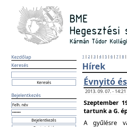
Kezdőlap
1
|
2
|
3
|
4
|
5
|
6
|
7
|
8
Hírek
Keresés
Évnyitó és
2013. 09. 07. - 14:
Bejelentkezés
Szeptember 19
tartunk a G. é
A gyűlésre v