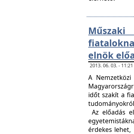
Műsza
fiatalokn
elnök elő
2013. 06. 03. - 11:
A Nemzetközi 
Magyarországr
időt szakít a f
tudományokról 
Az előadás el
egyetemisták
érdekes lehet,