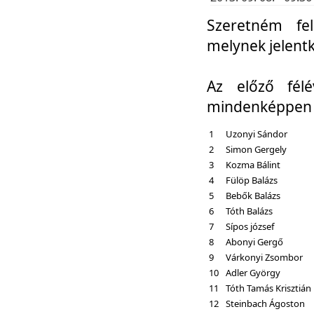
Szeretném fel
melynek jelent
Az előző fél
mindenképpen a
1
Uzonyi Sándor
2
Simon Gergely
3
Kozma Bálint
4
Fülöp Balázs
5
Bebők Balázs
6
Tóth Balázs
7
Sípos józsef
8
Abonyi Gergő
9
Várkonyi Zsombor
10
Adler György
11
Tóth Tamás Krisztián
12
Steinbach Ágoston