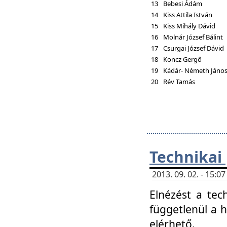
13
Bebesi Ádám
14
Kiss Attila István
15
Kiss Mihály Dávid
16
Molnár József Bálint
17
Csurgai József Dávid
18
Koncz Gergő
19
Kádár- Németh Jáno
20
Rév Tamás
Technikai
2013. 09. 02. - 15:
Elnézést a tec
függetlenül a 
elérhető.