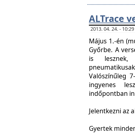
ALTrace v
2013. 04. 24. - 10:
Május 1.-én (m
Győrbe. A vers
is lesznek
pneumatikusak
Valószínűleg 7
ingyenes lesz
indőpontban in
Jelentkezni az a
Gyertek mindenk