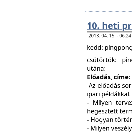
10. heti 
2013. 04. 15. - 06:
kedd: pingpong 
csütörtök: pi
utána:
Előadás, címe:
Az előadás sor
ipari példákkal
- Milyen terve
hegesztett ter
- Hogyan törté
- Milyen veszély