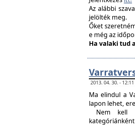
Az alábbi szav
jelölték meg.
Őket szeretném 
e még az időpo
Ha valaki tud 
Varratver
2013. 04. 30. - 12:
Ma elindul a V
lapon lehet, er
Nem kell mi
kategóriánként 