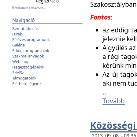
Szakosztályban
Elfelejtettem a jelszavam...
Fontos
:
Navigáció
az eddigi 
Bemutatkozás
Hírek
jeleznie ke
Féléves programunk
Galéria
A gyűlés az
Eddigi programjaink
a régi tago
Szakmai anyagok
Webshop
kérünk min
Hegesztőgépeink
SzMSz
Az új tago
Támogatóink
aki nem tud
Elérhetőségeink
...
Tovább
Közösségi
2013. 09. 08. - 09: