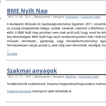
BME Nyílt Nap
2011. 11. 24. - 22:11 | BakosLevente | Kategória:
Programok
|
0 komment eddig
A Budapesti Műszaki és Gazdaságtudományi Egyetem 2011. november 
az ország középiskolás diákjai, szüleik, tanáraik, valamint a felsőfok
előtt. A BME Nyílt Nap azonban nem csak arról szól, hogy most be lehe
lesz lehetőséged. BME Nyílt Nap nevű rendezvényünkön 9:00-14:00 közö
műszaki, természet-, gazdaság- vagy társadalomtudományi ágon
Természetesen várjuk azokat is, akik még nem döntöttek, reméljük, h
...
Tovább
Szakmai anyagok
2011. 11. 17. - 13:41 | BakosLevente | Kategória:
Általános
|
0 komment eddig
Tovább bővült tudástárunk. Hasznos hegesztéssel kapcsolatos tudniv
Szakmai anyagok
menüpont alatt érhetőek el.