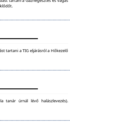
dást tartani a Gázhegesztés és vágás
klődőt.
t tartani a TIG eljárásról a Hőkezelő
la tanár úrnál lévő halászlevezés).