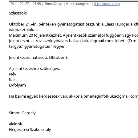
2011. 09. 27. - 05:05 | SimonGergo | Nincs kategória. |
0 komment eddig
Sziasztok!
Október 21.-én, pénteken gyárlátogatást teszünk a Claas Hungária kft
vágóasztalokat.
Maximum 20 fő jelentkezhet. A jelentkezők számától függően vagy ko
Jelentkezni a rozsavolgyibalazs.balazs(kukac)gmail.com lehet. (Erre 
tárgya:" gyárlátogatás " legyen.
Jelentkezési határidő: Október 3.
A jelentkezéshez szükséges:
Név
Kar
Évfolyam
Ha bármi egyéb kérdésetek van, akkor a bmeheginfo(kukac)gmail.com -
Simon Gergely
alelnök
Hegesztési Szakosztály