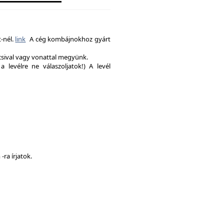
-nél.
link
A cég kombájnokhoz gyárt
csival vagy vonattal megyünk.
a levélre ne válaszoljatok!) A levél
ra írjatok.