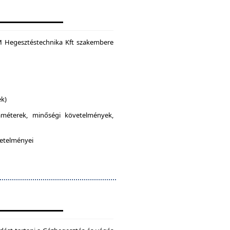
M Hegesztéstechnika Kft szakembere
ek)
raméterek, minőségi követelmények,
vetelményei