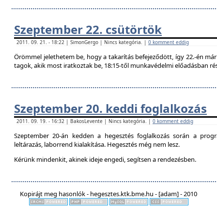
Szeptember 22. csütörtök
2011. 09. 21. - 18:22 | SimonGergo | Nincs kategória. |
0 komment eddig
Örömmel jelethetem be, hogy a takarítás befejeződött, így 22.-én már 
tagok, akik most iratkoztak be, 18:15-től munkavédelmi előadásban ré
Szeptember 20. keddi foglalkozás
2011. 09. 19. - 16:32 | BakosLevente | Nincs kategória. |
0 komment eddig
Szeptember 20-án kedden a hegesztés foglalkozás során a progr
leltárazás, laborrend kialakítása. Hegesztés még nem lesz.
Kérünk mindenkit, akinek ideje engedi, segítsen a rendezésben.
Kopirájt meg hasonlók - hegesztes.ktk.bme.hu - [adam] - 2010