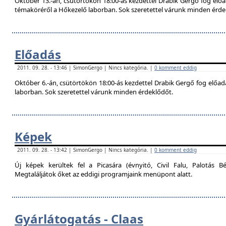
Október 13.-án, csütörtökön 18:00-ás kezdettel Drabik Gergő fog előa
témaköréről a Hőkezelő laborban. Sok szeretettel várunk minden érde
Előadás
2011. 09. 28. - 13:46 | SimonGergo | Nincs kategória. |
0 komment eddig
Október 6.-án, csütörtökön 18:00-ás kezdettel Drabik Gergő fog előadás
laborban. Sok szeretettel várunk minden érdeklődőt.
Képek
2011. 09. 28. - 13:42 | SimonGergo | Nincs kategória. |
0 komment eddig
Új képek kerültek fel a Picasára (évnyitó, Civil Falu, Palotás Bé
Megtaláljátok őket az eddigi programjaink menüpont alatt.
Gyárlátogatás - Claas