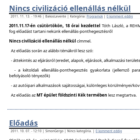
Nincs civilizáció ellenállás nélkül
2011. 11. 13. - 19:46 | BakosLevente | Kategória:
Programok
|
0 komment eddig
2011.11.17-én csütörtökön, 18 órai kezdettel
Tóth László, a REH
fog előadást tartani nekünk ellenállás-ponthegesztésről
Nincs civilizáció ellenállás nélkül
címmel.
Az előadás során az alábbi témákról lesz szó:
- áttekintés az eljárásról (eredet, alapok, eljárások, alkalmazási terület
- a kétoldali ellenállás-ponthegesztés gyakorlata (jellemző pa
befolyásoló tényezők)
- az autóipari alkalmazások sajátosságai, különleges körülményei/kö
Az előadás az
MT épület földszinti Kék termében
lesz megtartva.
Előadás
2011. 10. 07. - 12:10 | SimonGergo | Nincs kategória. |
0 komment eddig