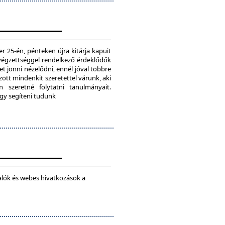
25-én, pénteken újra kitárja kapuit
ú végzettséggel rendelkező érdeklődők
t jönni nézelődni, ennél jóval többre
tt mindenkit szeretettel várunk, aki
 szeretné folytatni tanulmányait.
ogy segíteni tudunk
alók és webes hivatkozások a