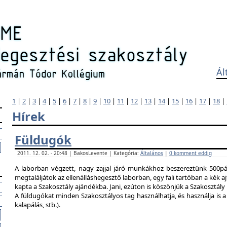
Ál
1
|
2
|
3
|
4
|
5
|
6
|
7
|
8
|
9
|
10
|
11
|
12
|
13
|
14
|
15
|
16
|
17
|
18
|
Hírek
Füldugók
2011. 12. 02. - 20:48 | BakosLevente | Kategória:
Általános
|
0 komment eddig
A laborban végzett, nagy zajjal járó munkákhoz beszereztünk 500pár
megtaláljátok az ellenálláshegesztő laborban, egy fali tartóban a kék ajt
kapta a Szakosztály ajándékba. Jani, ezúton is köszönjük a Szakosztál
A füldugókat minden Szakosztályos tag használhatja, és használja is a 
kalapálás, stb.).