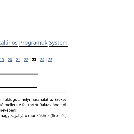
talános
Programok
System
19
|
20
|
21
|
22
|
23
|
24
|
25
 füldugót, helyi használatra. Ezeket
ó mellett. A fali tartót Balázs Jánostól
y nevében!
nagy zajjal járó munkákhoz (flexelés,