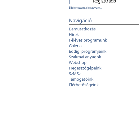
Elfelejtettem a jelszavam...
Navigáció
Bemutatkozás
Hírek
Féléves programunk
Galéria
Eddigi programjaink
Szakmai anyagok
Webshop
Hegesztőgépeink
SzMSz
Támogatóink
Elérhetőségeink