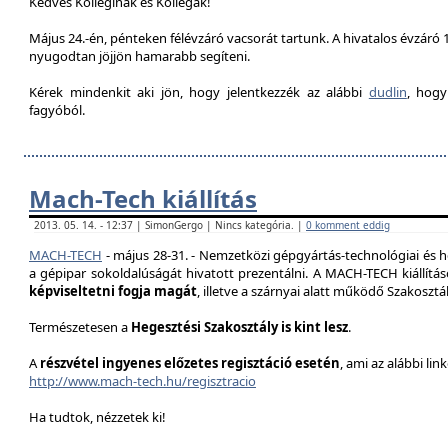
Kedves Kolleginák és Kollégák!
Május 24.-én, pénteken félévzáró vacsorát tartunk. A hivatalos évzáró 1
nyugodtan jöjjön hamarabb segíteni.
Kérek mindenkit aki jön, hogy jelentkezzék az alábbi
dudlin
, hogy
fagyóból.
Mach-Tech kiállítás
2013. 05. 14. - 12:37 | SimonGergo | Nincs kategória. |
0 komment eddig
MACH-TECH
-
május 28-31.
- Nemzetközi gépgyártás-technológiai és he
a gépipar sokoldalúságát hivatott prezentál
ni.
A MACH-TECH kiállítá
képviseltetni fogja magát
, illetve a szárnyai alatt működő Szakoszt
Természetesen a
Hegesztési Szakosztály is kint lesz
.
A
részvétel ingyenes előzetes regisztáció esetén
, ami az alábbi lin
http://www.mach-tech.hu/regisztracio
Ha tudtok, nézzetek ki!