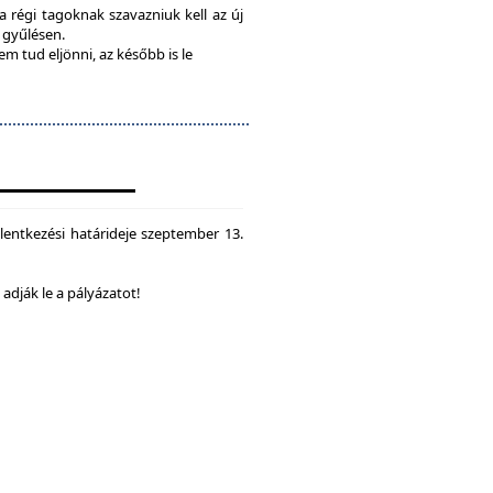
 a régi tagoknak szavazniuk kell az új
a gyűlésen.
em tud eljönni, az később is le
lentkezési határideje szeptember 13.
dják le a pályázatot!