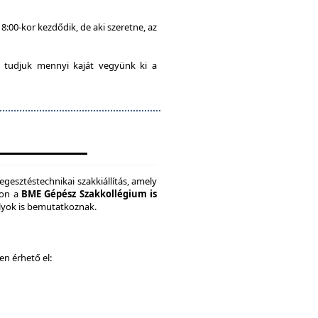
8:00-kor kezdődik, de aki szeretne, az
 tudjuk mennyi kaját vegyünk ki a
gesztéstechnikai szakkiállítás, amely
son a
BME Gépész Szakkollégium is
ályok is bemutatkoznak.
ken érhető el: