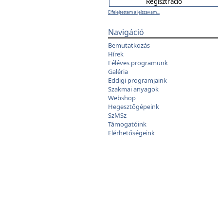
Elfelejtettem a jelszavam...
Navigáció
Bemutatkozás
Hírek
Féléves programunk
Galéria
Eddigi programjaink
Szakmai anyagok
Webshop
Hegesztőgépeink
SzMSz
Támogatóink
Elérhetőségeink