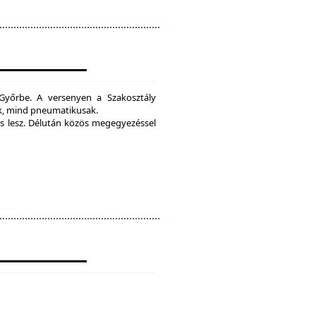
yőrbe. A versenyen a Szakosztály
ak, mind pneumatikusak.
 lesz.
Délután közös megegyezéssel