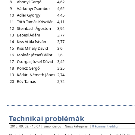
8
Abonyi Gergő
4,62
9
Várkonyi Zsombor
4,62
10
Adler György
4,45
11
Tóth Tamás Krisztián
4,11
12
Steinbach Ágoston
3,94
13
Bebesi Ádám
3,77
14
Kiss Attila István
3,77
15
Kiss Mihály Dávid
3,6
16
Molnár József Bálint
3,6
17
Csurgai József Dávid
3,42
18
Koncz Gergő
3,25
19
Kádár- Németh János
2,74
20
Rév Tamás
2,74
Technikai problémák
2013. 09. 02. - 15:07 | SimonGergo | Nincs kategória. |
0 komment eddig