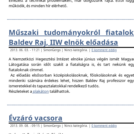
Elnézést a technikai problémákért, már dolgozunk rajta. Ettől fü
működik, és minden hír elérhető.
Műszaki tudományokról fiatalok
Baldev Raj, IIW elnök előadása
2013. 06. 03. - 11:21 | SimonGergo | Nincs kategória. |
0 komment eddig
A Nemzetközi Hegesztési Intézet elnöke június végén ismét Magyar
Látogatása során időt szakít a fiatalságra is, és tart nekünk 
fiataloknak címmel.
Az előadás elsősorban középiskolásoknak, főiskolásoknak és egy
mindenki számára érdekes lehet, hiszen Baldev Raj professzor egy
ismeretekkel és tapasztalatokkal rendelkező tudós.
Részleteket a
plakáton
találhattok.
Évzáró vacsora
2013. 09. 08. - 09:15 | SimonGergo | Nincs kategória. |
0 komment eddig