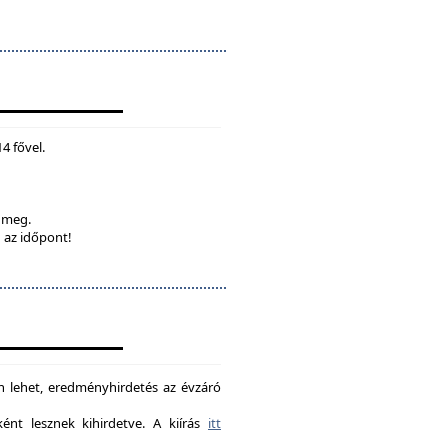
4 fővel.
k meg.
 az időpont!
on lehet, eredményhirdetés az évzáró
nt lesznek kihirdetve. A kiírás
itt