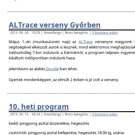
ALTrace verseny Győrben
2013. 04. 24. - 10:29 | SimonGergo | Nincs kategória. |
0 komment eddig
Május 1.-én (munkaszüneti nap) az
ALTrace
versenyre megyünk G
segítségével elkészült autók is lesznek, mind elektromos meghajtású
Valószínűleg 7-k
or indulunk a Kármántól, a program teljesen ingyenes
kikáltott indőpontban indulunk haza.
Jelentkezni az alábbi
Doodle
-ban lehet.
Gyertek mindenképpen, az elmúlt 2 évben is jó volt a verseny.
10. heti program
2013. 04. 15. - 06:24 | SimonGergo | Nincs kategória. |
0 komment eddig
kedd: pingpong asztal átszerelése, hegesztés
csütörtök: pingpong asztal befejezése, hegesztés 18:30-ig, utána: