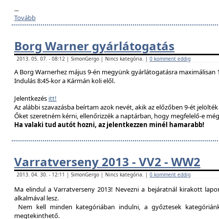
...
Tovább
Borg Warner gyárlátogatás
2013. 05. 07. - 08:12 | SimonGergo | Nincs kategória. |
0 komment eddig
A Borg Warnerhez május 9-én megyünk gyárlátogatásra maximálisan 1
Indulás 8:45-kor a Kármán koli elől.
Jelentkezés
itt!
Az alábbi szavazásba beírtam azok nevét, akik az előzőben 9-ét jelölté
Őket szeretném kérni, ellenőrizzék a naptárban, hogy megfelelő-e még
Ha valaki tud autót hozni, az jelentkezzen minél hamarabb!
Varratverseny 2013 - VV2 - WW2
2013. 04. 30. - 12:11 | SimonGergo | Nincs kategória. |
0 komment eddig
Ma elindul a Varratverseny 2013! Nevezni a bejáratnál kirakott lap
alkalmával lesz.
Nem kell minden kategóriában indulni, a győztesek kategóriánké
megtekinthető.