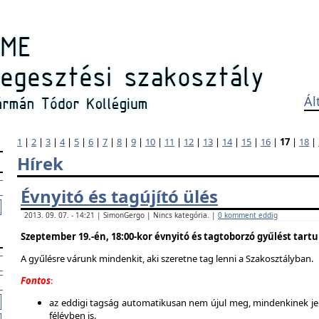
Ál
1
|
2
|
3
|
4
|
5
|
6
|
7
|
8
|
9
|
10
|
11
|
12
|
13
|
14
|
15
|
16
|
17
|
18
|
Hírek
Évnyitó és tagújító ülés
2013. 09. 07. - 14:21 | SimonGergo | Nincs kategória. |
0 komment eddig
Szeptember 19.-én, 18:00-kor évnyitó és tagtoborzó gyűlést tart
A gyűlésre várunk mindenkit, aki szeretne tag lenni a Szakosztályban.
Fontos
:
az eddigi tagság automatikusan nem újul meg, mindenkinek jel
félévben is.