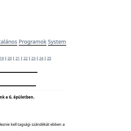
talános
Programok
System
19
|
20
|
21
|
22
|
23
|
24
|
25
unk a G. épületben.
eznie kell tagsági szándékát ebben a