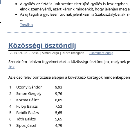
A gyűlés az SzMSz-ünk szerint tisztújító gyűlés is lesz egyben,
elnök személyéről, ezért kérünk mindenkit, hogy jelenjen meg 
Az új tagok a gyűlésen tudnak jelentkezni a Szakosztályba, aki n
...
Tovább
Közösségi ösztöndíj
2013. 09. 08. - 09:36 | SimonGergo | Nincs kategória. |
0 komment eddig
Szeretném felhívni figyelmeteket a közösségi ösztöndíjra, melynek je
link
Az előző félév pontozása alapján a következő körtagok mindenképpen a
1
Uzonyi Sándor
9,93
2
Simon Gergely
9,76
3
Kozma Bálint
8,05
4
Fülöp Balázs
7,53
5
Bebők Balázs
5,65
6
Tóth Balázs
5,65
7
Sípos józsef
4,79