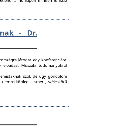
ggetlenül a honlapon minden funkció
nak - Dr.
országra látogat egy konferenciára.
egy előadást Műszaki tudományokról
etemistáknak szól, de úgy gondolom
 nemzetközileg elismert, széleskörű