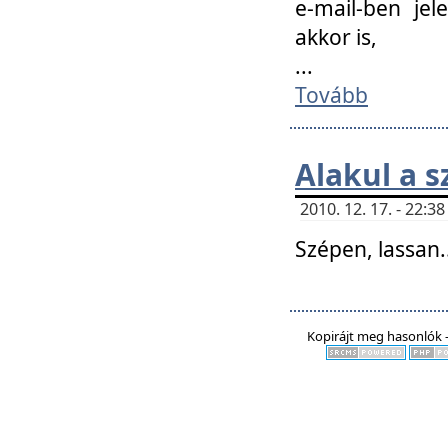
e-mail-ben jel
akkor is,
...
Tovább
Alakul a s
2010. 12. 17. - 22:
Szépen, lassan..
Kopirájt meg hasonlók -