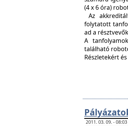
(4 x 6 óra) ro
Az akkreditál
folytatott tan
ad a résztvevő
A tanfolyamok
található robot
Részletekért és
Pályázato
2011. 03. 09. - 08: