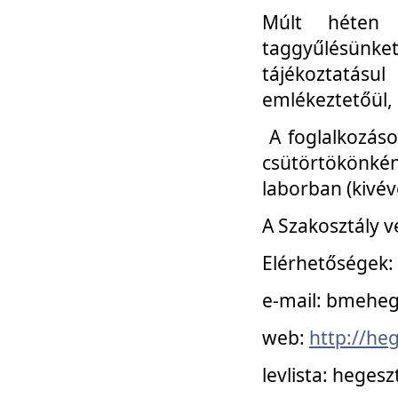
Múlt héten 
taggyűlésünke
tájékoztatásul
emlékeztetőül, a
A foglalkozáso
csütörtökönké
laborban (kivév
A Szakosztály v
Elérhetőségek:
e-mail: bmehe
web:
http://he
levlista: hege