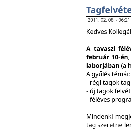
Tagfelvéte
2011. 02. 08. - 06:
Kedves Kollegá
A tavaszi fél
február 10-én,
laborjában
(a 
A gyűlés témái:
- régi tagok t
- új tagok felvé
- féléves prog
Mindenki megje
tag szeretne le