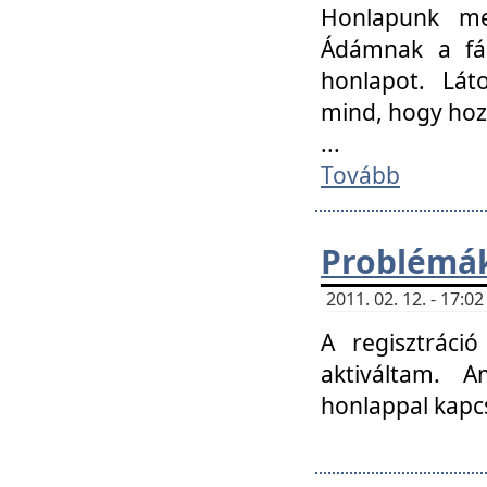
Honlapunk me
Ádámnak a fár
honlapot. Lát
mind, hogy hoz
...
Tovább
Problémák
2011. 02. 12. - 17:
A regisztráci
aktiváltam. 
honlappal kapcs