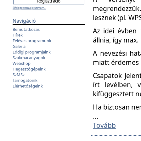
megrendezzük.
Elfelejtettem a jelszavam...
lesznek (pl. WPS
Navigáció
Az idei évben 
Bemutatkozás
Hírek
állnia, így max
Féléves programunk
Galéria
A nevezési hat
Eddigi programjaink
Szakmai anyagok
miatt érdemes 
Webshop
Hegesztőgépeink
Csapatok jele
SzMSz
Támogatóink
írt levélben,
Elérhetőségeink
kifüggesztett n
Ha biztosan ne
...
Tovább