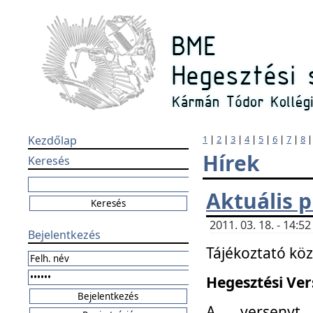
Kezdőlap
1
|
2
|
3
|
4
|
5
|
6
|
7
|
8
Hírek
Keresés
Aktuális 
2011. 03. 18. - 14:
Bejelentkezés
Tájékoztató kö
Hegesztési Vers
A versenyt 