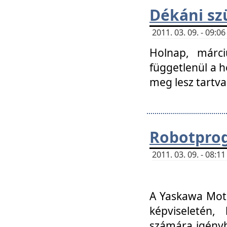
Dékáni sz
2011. 03. 09. - 09:
Holnap, márci
függetlenül a h
meg lesz tartva
Robotpro
2011. 03. 09. - 08:
A Yaskawa Moto
képviseletén, 
számára igényb