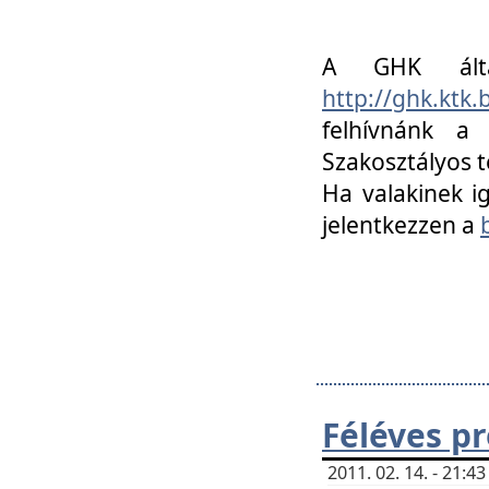
A GHK álta
http://ghk.ktk
felhívnánk a
Szakosztályos t
Ha valakinek i
jelentkezzen a
Féléves p
2011. 02. 14. - 21: