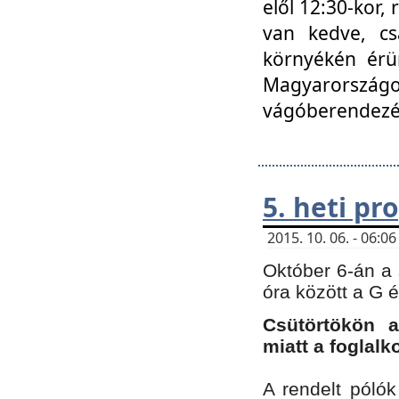
elől 12:30-kor,
van kedve, cs
környékén érün
Magyarországo
vágóberendezé
5. heti p
2015. 10. 06. - 06:
Október 6-án a 
óra között a G 
Csütörtökön a
miatt a foglal
A rendelt póló