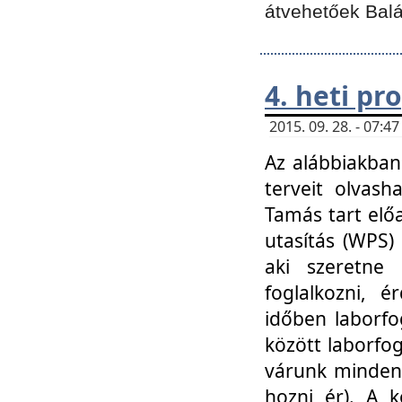
átvehetőek Balá
4. heti p
2015. 09. 28. - 07:
Az alábbiakban 
terveit olvash
Tamás tart elő
utasítás (WPS)
aki szeretne k
foglalkozni, 
időben laborfo
között laborfog
várunk mindenk
hozni ér). A 