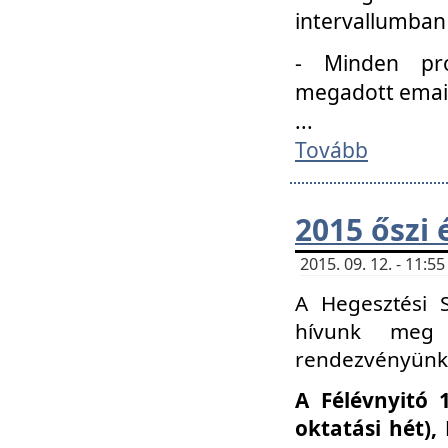
intervallumban
- Minden pro
megadott email 
...
Tovább
2015 őszi 
2015. 09. 12. - 11:
A Hegesztési S
hívunk meg 
rendezvényünk
A Félévnyitó 
oktatási hét)