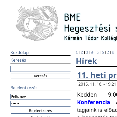
Kezdőlap
1
|
2
|
3
|
4
|
5
|
6
|
7
|
8
Hírek
Keresés
11. heti 
2015. 11. 16. - 19:
Bejelentkezés
Kedden 9:
Konferencia
tagjaink is elő