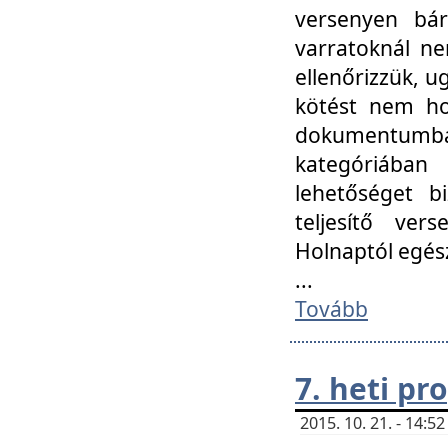
versenyen bár
varratoknál ne
ellenőrizzük, u
kötést nem hoz
dokumentumban 
kategóriába
lehetőséget bi
teljesítő ver
Holnaptól egés
...
Tovább
7. heti p
2015. 10. 21. - 14: