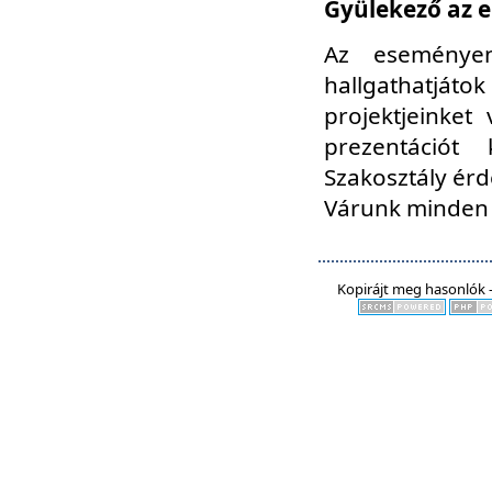
Gyülekező az e
Az eseményen
hallgathatjáto
projektjeinket
prezentációt
Szakosztály ér
Várunk minden 
Kopirájt meg hasonlók -