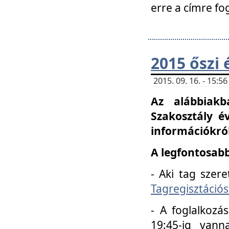
erre a címre fo
2015 őszi 
2015. 09. 16. - 15:
Az alábbiakb
Szakosztály é
információkról
A legfontosabb
- Aki tag szere
Tagregisztációs
- A foglalkozá
19:45-ig vann