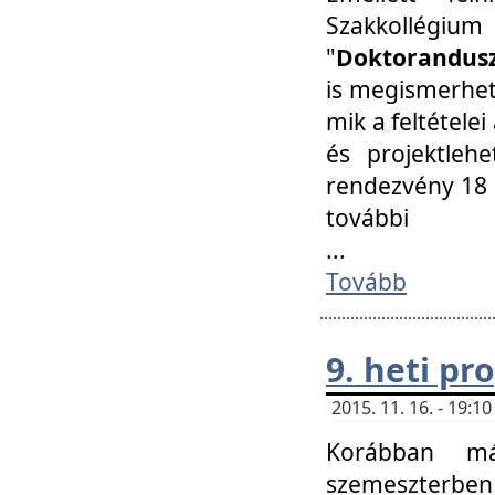
Szakkollégi
"
Doktorandusz
is megismerhet
mik a feltétele
és projektleh
rendezvény 18 
további
...
Tovább
9. heti p
2015. 11. 16. - 19:
Korábban má
szemeszterben