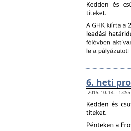
Kedden és csü
titeket.
A GHK kiírta a 
leadási határid
félévben aktíva
le a pályázatot!
6. heti p
2015. 10. 14. - 13:
Kedden és csüt
titeket.
Pénteken a Frow