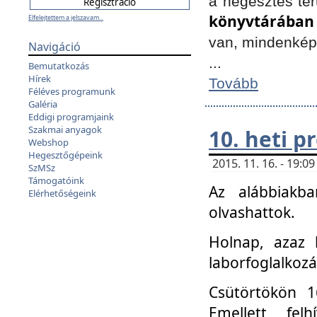
a hegesztés ter
könyvtárában
Elfelejtettem a jelszavam...
van, mindenké
Navigáció
...
Bemutatkozás
Hírek
Tovább
Féléves programunk
Galéria
Eddigi programjaink
Szakmai anyagok
10. heti 
Webshop
Hegesztőgépeink
2015. 11. 16. - 19:
SzMSz
Támogatóink
Az alábbiakb
Elérhetőségeink
olvashattok.
Holnap, azaz 
laborfoglalkozá
Csütörtökön 16
Emellett fe