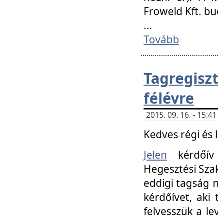
Froweld Kft. bu
...
Tovább
Tagregis
félévre
2015. 09. 16. - 15:
Kedves régi és 
Jelen
kérdőív 
Hegesztési Szak
eddigi tagság n
kérdőívet, aki
felvesszük a le