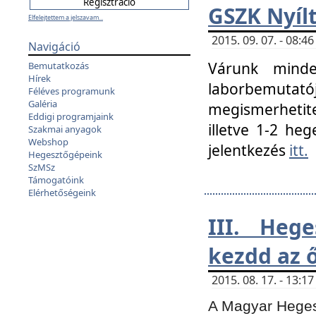
GSZK Nyíl
Elfelejtettem a jelszavam...
2015. 09. 07. - 08:
Navigáció
Várunk minde
Bemutatkozás
Hírek
laborbemutató
Féléves programunk
Galéria
megismerhetite
Eddigi programjaink
illetve 1-2 heg
Szakmai anyagok
Webshop
jelentkezés
itt.
Hegesztőgépeink
SzMSz
Támogatóink
Elérhetőségeink
III. Heg
kezdd az ő
2015. 08. 17. - 13:
A Magyar Hegesz