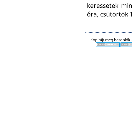
keressetek min
óra, csütörtök 
Kopirájt meg hasonlók -