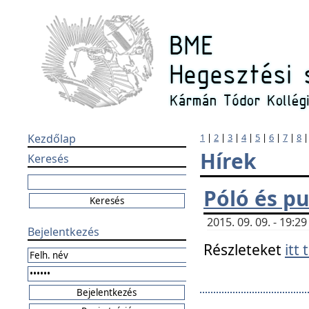
Kezdőlap
1
|
2
|
3
|
4
|
5
|
6
|
7
|
8
Hírek
Keresés
Póló és pu
2015. 09. 09. - 19:
Bejelentkezés
Részleteket
itt 