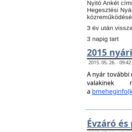
Nyitó Ankét cím
Hegesztési Nyá
közreműködésé
3 év után vissz
3 napig tart
2015 nyári
2015. 05. 26. - 09:
A nyár további
valakinek
a
bmeheginfo(k
Évzáró és