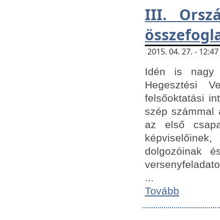
III. Orsz
összefogl
2015. 04. 27. - 12:
Idén is nagy 
Hegesztési Ve
felsőoktatási 
szép számmal a
az első csap
képviselőine
dolgozóinak é
versenyfeladato
...
Tovább