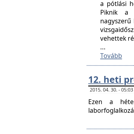
a pótlási h
Piknik a 
nagyszerű 
vizsgaidő
vehettek ré
...
Tovább
12. heti 
2015. 04. 30. - 05:
Ezen a héte
laborfoglalkozá