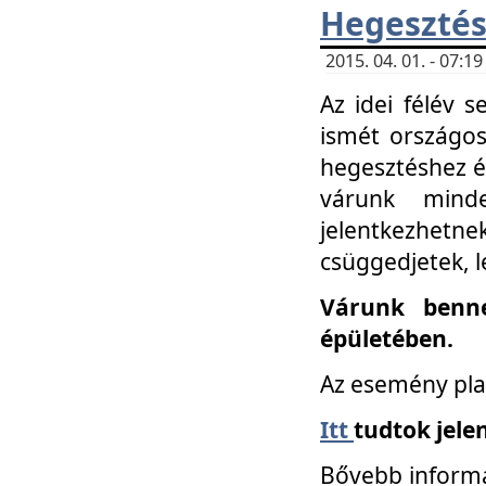
Hegesztés
2015. 04. 01. - 07:
Az idei félév 
ismét országos
hegesztéshez é
várunk mind
jelentkezhe
csüggedjetek, l
Várunk benne
épületében.
Az esemény pla
Itt
tudtok jele
Bővebb informá