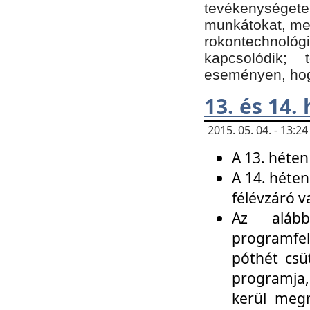
tevékenységet
munkátokat, me
rokontechnoló
kapcsolódik;
eseményen, hogy
13. és 14.
2015. 05. 04. - 13:
A 13. héten
A 14. héten
félévzáró v
Az alább
programfel
póthét csü
programja,
kerül meg