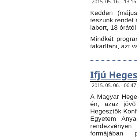
2015. 05. 16. - 13:
Kedden (május 
teszünk rendet 
labort, 18 órátó
Mindkét program
takarítani, azt 
Ifjú Hege
2015. 05. 06. - 06:
A Magyar Heges
én, azaz jövő
Hegesztők Konfe
Egyetem Anyag
rendezvén
formájában 