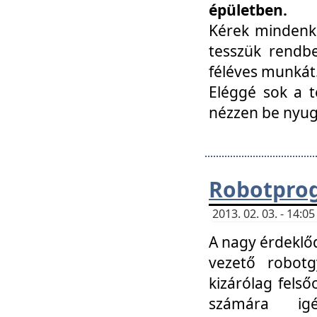
épületben.
Kérek mindenki
tesszük rendbe
féléves munkát
Eléggé sok a te
nézzen be nyu
Robotprog
2013. 02. 03. - 14:
A nagy érdeklőd
vezető robotg
kizárólag felső
számára ig