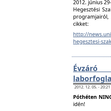
2012. június 2
Hegesztési Sza
programjairól,
cikket:
http://news.un
hegesztesi-szak
Évzáró 
laborfogl
2012. 12. 05. - 20:
Póthéten NIN
idén!