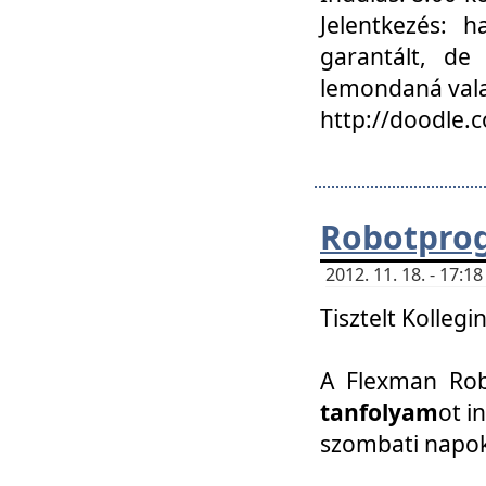
Jelentkezés: h
garantált, de
lemondaná vala
http://doodle.
Robotpro
2012. 11. 18. - 17:
Tisztelt Kollegi
A Flexman Robo
tanfolyam
ot i
szombati napo