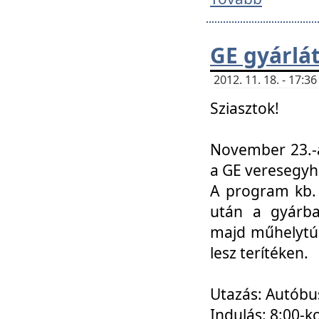
GE gyárlá
2012. 11. 18. - 17:
Sziasztok!
November 23.-á
a GE veresegyh
A program kb. 
után a gyárba
majd műhelytúr
lesz terítéken.
Utazás: Autóbu
Indulás: 8:00-k