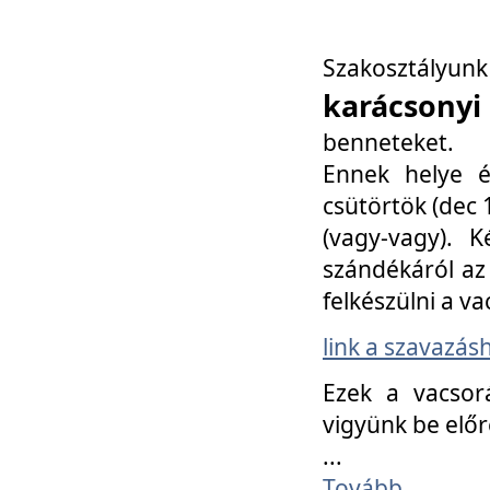
Szakosztály
karácsonyi
benneteket.
Ennek helye é
csütörtök (dec 1
(vagy-vagy). K
szándékáról az 
felkészülni a va
link a szavazás
Ezek a vacsor
vigyünk be előr
...
Tovább