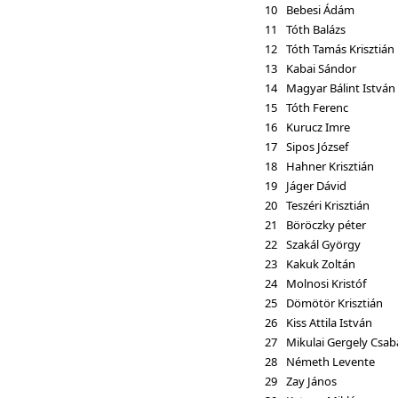
10
Bebesi Ádám
11
Tóth Balázs
12
Tóth Tamás Krisztián
13
Kabai Sándor
14
Magyar Bálint István
15
Tóth Ferenc
16
Kurucz Imre
17
Sipos József
18
Hahner Krisztián
19
Jáger Dávid
20
Teszéri Krisztián
21
Böröczky péter
22
Szakál György
23
Kakuk Zoltán
24
Molnosi Kristóf
25
Dömötör Krisztián
26
Kiss Attila István
27
Mikulai Gergely Csab
28
Németh Levente
29
Zay János