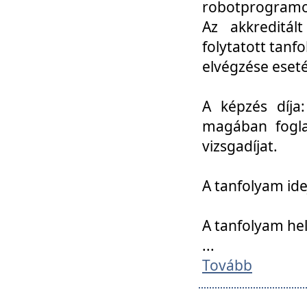
robotprogramoz
Az akkreditál
folytatott tan
elvégzése eset
A képzés díja
magában foglal
vizsgadíjat.
A tanfolyam ide
A tanfolyam he
...
Tovább