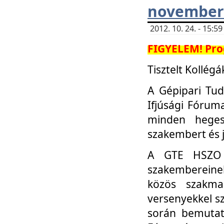
november 
2012. 10. 24. - 15:
FIGYELEM! Pro
Tisztelt Kollégá
A Gépipari Tu
Ifjúsági Fóru
minden heges
szakembert és 
A GTE HSZO I
szakembereinek
közös szakmai
versenyekkel sz
során bemutatk