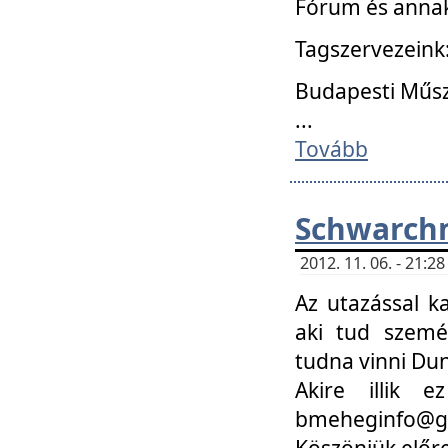
Fórum és annak
Tagszervezeink
Budapesti Műs
...
Tovább
Schwarchm
2012. 11. 06. - 21:
Az utazással k
aki tud szemé
tudna vinni Du
Akire illik 
bmeheginfo@gma
Köszönjük előre