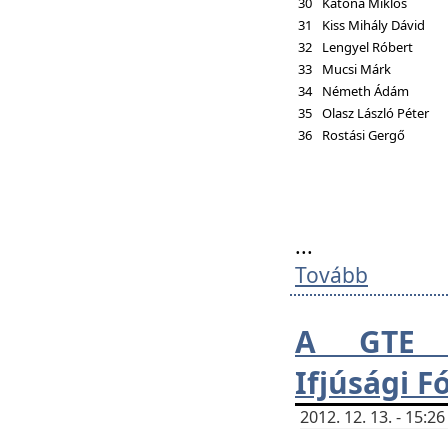
30
Katona Miklós
31
Kiss Mihály Dávid
32
Lengyel Róbert
33
Mucsi Márk
34
Németh Ádám
35
Olasz László Péter
36
Rostási Gergő
...
Tovább
A GTE H
Ifjúsági 
2012. 12. 13. - 15: