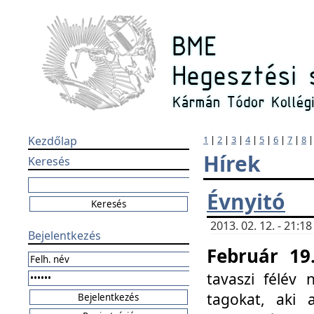
Kezdőlap
1
|
2
|
3
|
4
|
5
|
6
|
7
|
8
Hírek
Keresés
Évnyitó
2013. 02. 12. - 21:
Bejelentkezés
Február 19
tavaszi félév
tagokat, aki 