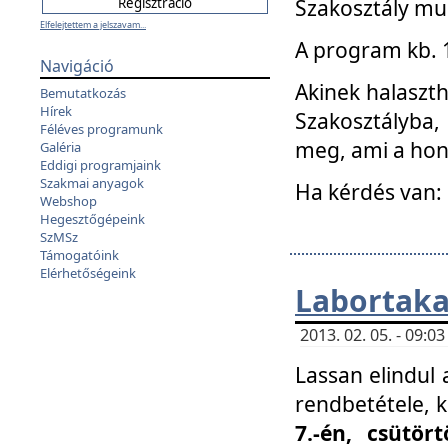
Szakosztály mu
Elfelejtettem a jelszavam...
A program kb. 1 
Navigáció
Akinek halaszth
Bemutatkozás
Hírek
Szakosztályba,
Féléves programunk
meg, ami a hon
Galéria
Eddigi programjaink
Szakmai anyagok
Ha kérdés van:
Webshop
Hegesztőgépeink
SzMSz
Támogatóink
Elérhetőségeink
Labortaka
2013. 02. 05. - 09:
Lassan elindul a
rendbetétele, k
7.-én, csütör