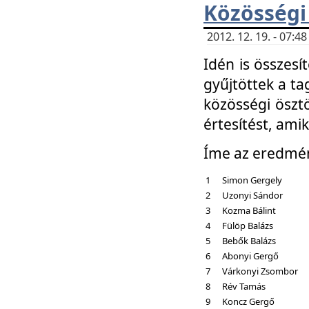
Közösségi
2012. 12. 19. - 07:
Idén is összesí
gyűjtöttek a ta
közösségi ösztö
értesítést, amik
Íme az eredmé
1
Simon Gergely
2
Uzonyi Sándor
3
Kozma Bálint
4
Fülöp Balázs
5
Bebők Balázs
6
Abonyi Gergő
7
Várkonyi Zsombor
8
Rév Tamás
9
Koncz Gergő