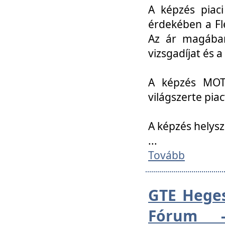
A képzés piac
érdekében a Fl
Az ár magában 
vizsgadíjat és a
A képzés MOT
világszerte pia
A képzés helys
...
Tovább
GTE Heges
Fórum -