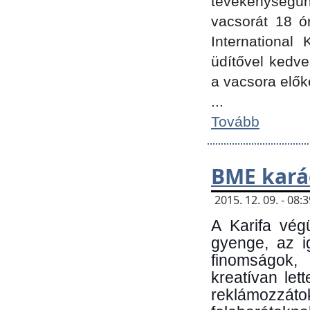
tevékenységünk
vacsorát 18 ó
International 
üdítővel kedv
a vacsora elők
...
Tovább
BME kará
2015. 12. 09. - 08
A Karifa vég
gyenge, az i
finomságok,
kreatívan let
reklámozzá