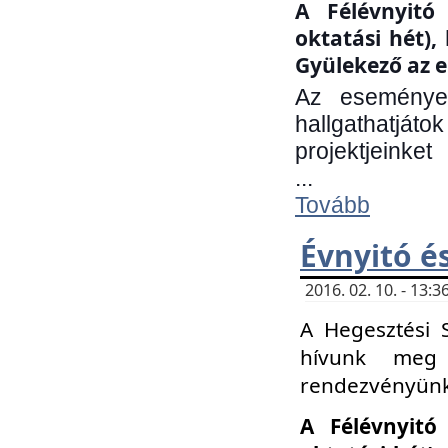
A Félévnyitó 
oktatási hét)
Gyülekező az e
Az eseményen
hallgathatjáto
projektjeinket
...
Tovább
Évnyitó é
2016. 02. 10. - 13
A Hegesztési 
hívunk meg 
rendezvényünk
A Félévnyitó