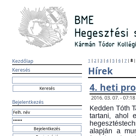
Kezdőlap
1
|
2
|
3
|
4
|
5
|
6
|
7
|
8
Hírek
Keresés
4. heti p
2016. 03. 07. - 07:
Bejelentkezés
Kedden Tóth Ta
tartani, ahol
hegesztéstechn
alapján a mun