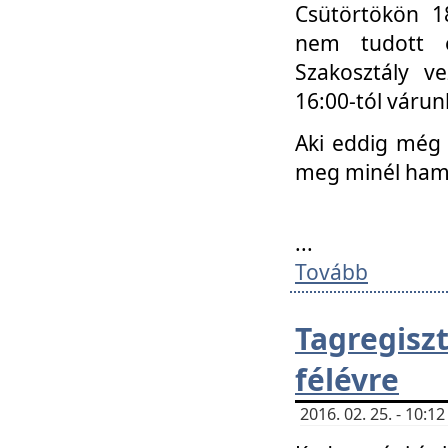
Csütörtökön 18
nem tudott e
Szakosztály v
16:00-tól váru
Aki eddig még 
meg minél ham
...
Tovább
Tagregis
félévre
2016. 02. 25. - 10: