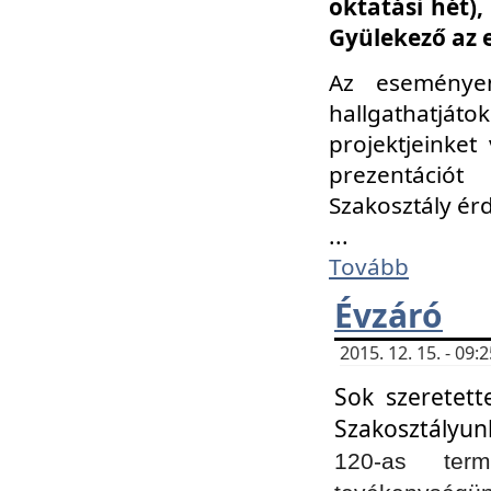
oktatási hét)
Gyülekező az 
Az eseménye
hallgathatjáto
projektjeinket
prezentációt
Szakosztály ér
...
Tovább
Évzáró
2015. 12. 15. - 09
Sok szeretett
Szakosztályun
120-as ter