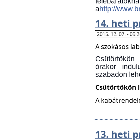
felebará
a
http://www.
14. heti
2015. 12. 07. - 09
A szokásos la
Csütörtökön
órakor indu
szabadon lehe
Csütörtökön 
A kabátrendelé
13. heti