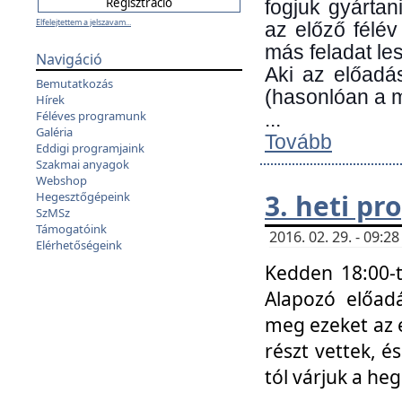
fogjuk gyártan
Elfelejtettem a jelszavam...
az előző félév
más feladat les
Navigáció
Aki az előadá
Bemutatkozás
(hasonlóan a
Hírek
Féléves programunk
...
Galéria
Tovább
Eddigi programjaink
Szakmai anyagok
Webshop
3. heti p
Hegesztőgépeink
SzMSz
Támogatóink
2016. 02. 29. - 09:
Elérhetőségeink
Kedden 18:00-t
Alapozó előad
meg ezeket az 
részt vettek, é
tól várjuk a he