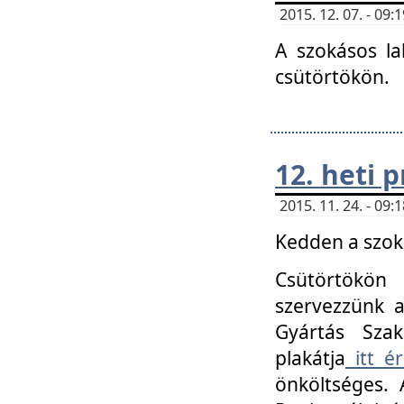
2015. 12. 07. - 09
A szokásos la
csütörtökön.
12. heti
2015. 11. 24. - 09
Kedden a szoká
Csütörtökö
szervezzünk a
Gyártás Szak
plakátja
itt ér
önköltséges. 