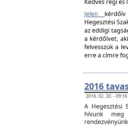
Kedves régi és 
Jelen
kérdőív
Hegesztési Szak
az eddigi tagsá
a kérdőívet, ak
felvesszük a le
erre a címre fo
2016 tavas
2016. 02. 20. - 09:
A Hegesztési S
hívunk meg 
rendezvényünk