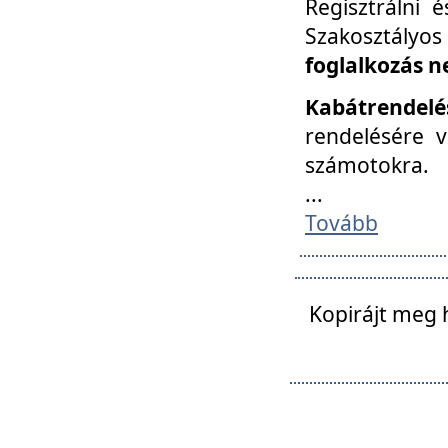
Regisztrálni 
Szakosztályos
foglalkozás n
Kabátrendelé
rendelésére v
számotokra.
...
Tovább
Kopirájt meg 