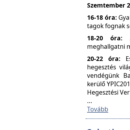
Szemtember 25
16-18 óra:
Gyak
tagok fognak s
18-20 óra:
meghallgatni m
20-22 óra:
Es
hegesztés vilá
vendégünk Ba
kerülő YPIC201
Hegesztési Ver
...
Tovább