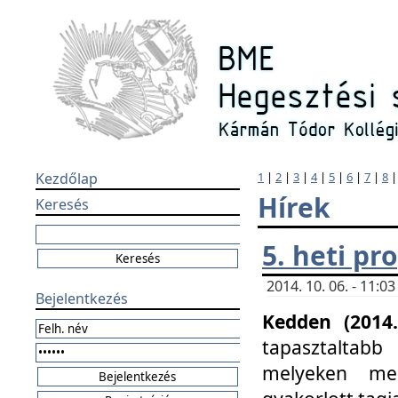
Kezdőlap
1
|
2
|
3
|
4
|
5
|
6
|
7
|
8
Hírek
Keresés
5. heti p
2014. 10. 06. - 11:
Bejelentkezés
Kedden (2014.
tapasztaltabb
melyeken meg