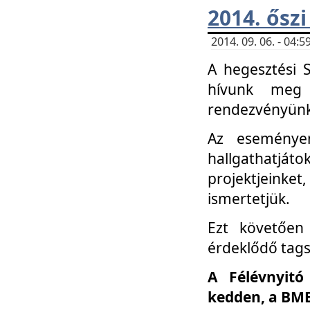
2014. őszi
2014. 09. 06. - 04
A hegesztési 
hívunk meg 
rendezvényünk
Az eseménye
hallgathatjáto
projektjeink
ismertetjük.
Ezt követően 
érdeklődő tag
A Félévnyitó
kedden, a BME