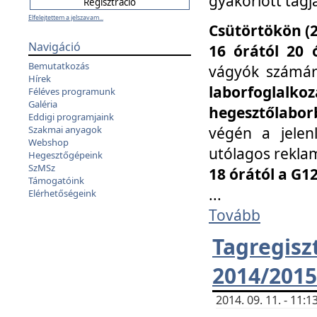
gyakorlott tagj
Elfelejtettem a jelszavam...
Csütörtökön (2
Navigáció
16 órától 20 
Bemutatkozás
vágyók számá
Hírek
laborfoglal
Féléves programunk
Galéria
hegesztőlaborb
Eddigi programjaink
végén a jelenl
Szakmai anyagok
Webshop
utólagos reklam
Hegesztőgépeink
SzMSz
18 órától a G1
Támogatóink
...
Elérhetőségeink
Tovább
Tagreg
2014/2015
2014. 09. 11. - 11