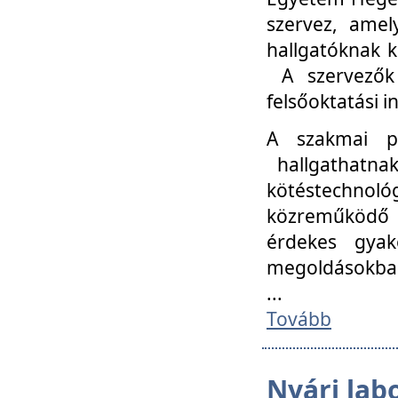
szervez, amel
hallgatóknak k
A szervezők
felsőoktatási 
A szakmai p
hallgathatna
kötéstechnológ
közreműködő i
érdekes gyak
megoldásokba
...
Tovább
Nyári lab