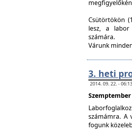
megfigyelőkén
Csütörtökön (1
lesz, a labor
számára.
Várunk mindenk
3. heti p
2014. 09. 22. - 06
Szemptember 2
Laborfoglalk
számámra. A ve
fogunk közele