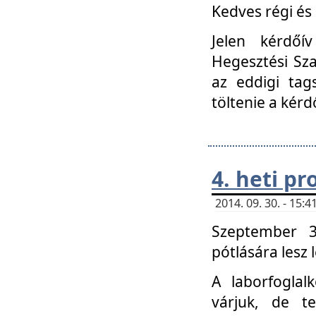
Kedves régi és 
Jelen kérdőí
Hegesztési Sza
az eddigi tag
töltenie a kérd
4. heti p
2014. 09. 30. - 15
Szeptember 3
pótlására lesz
A laborfoglal
várjuk, de t