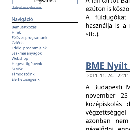
A fali tartót B
ezúton is köszö
Elfelejtettem a jelszavam...
A füldugókat
Navigáció
használja is a 
Bemutatkozás
Hírek
stb.).
Féléves programunk
Galéria
Eddigi programjaink
Szakmai anyagok
Webshop
BME Nyílt
Hegesztőgépeink
SzMSz
Támogatóink
2011. 11. 24. - 22:
Elérhetőségeink
A Budapesti 
november 25-
középiskolás d
végzettséggel
azonban nem 
nézelődni, enn