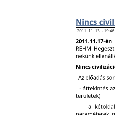
Nincs civi
2011. 11. 13. - 19:
2011.11.17-én
REHM Hegeszté
nekünk ellenál
Nincs civilizác
Az előadás sorá
- áttekintés az
területek)
- a kétoldali 
paraméterek, m