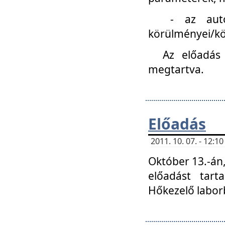
- az autóipa
körülményei/k
Az előadás
megtartva.
Előadás
2011. 10. 07. - 12:
Október 13.-án,
előadást tar
Hőkezelő labor