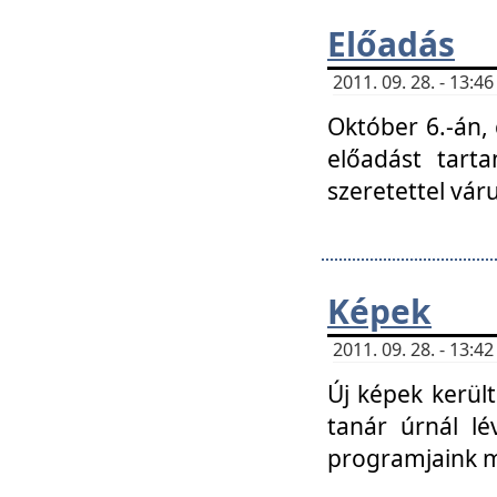
Előadás
2011. 09. 28. - 13:
Október 6.-án,
előadást tart
szeretettel vá
Képek
2011. 09. 28. - 13:
Új képek kerülte
tanár úrnál lé
programjaink m