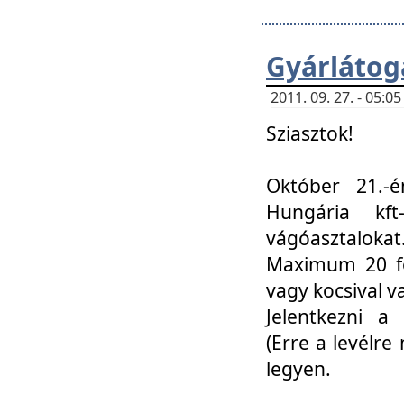
Gyárlátoga
2011. 09. 27. - 05:
Sziasztok!
Október 21.-é
Hungária kf
vágóasztalokat
Maximum 20 fő
vagy kocsival 
Jelentkezni a 
(Erre a levélre 
legyen.