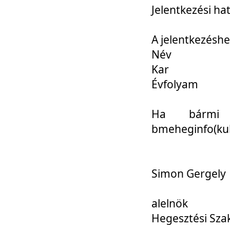
Jelentkezési ha
A jelentkezéshe
Név
Kar
Évfolyam
Ha bármi 
bmeheginfo(kuk
Simon Gergely
alelnök
Hegesztési Sza