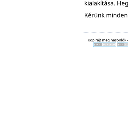
kialakítása. He
Kérünk mindenki
Kopirájt meg hasonlók -