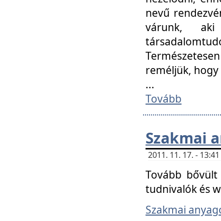
nevű rendezvén
várunk, aki
társadalomtud
Természetesen
reméljük, hogy
...
Tovább
Szakmai 
2011. 11. 17. - 13:
Tovább bővült 
tudnivalók és 
Szakmai anyag