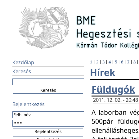
Kezdőlap
1
|
2
|
3
|
4
|
5
|
6
|
7
|
8
Hírek
Keresés
Füldugók
2011. 12. 02. - 20:
Bejelentkezés
A laborban vég
500pár füldugó
ellenállásheges