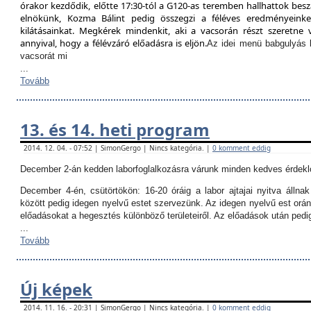
órakor kezdődik, előtte 17:30-tól a G120-as teremben hallhattok besz
elnökünk, Kozma Bálint pedig összegzi a féléves eredményeinket
kilátásainkat. Megkérek mindenkit, aki a vacsorán részt szeretne v
annyival, hogy a félévzáró előadásra is eljön.
Az idei menü babgulyás 
vacsorát mi
...
Tovább
13. és 14. heti program
2014. 12. 04. - 07:52 | SimonGergo | Nincs kategória. |
0 komment eddig
December 2-án kedden laborfoglalkozásra várunk minden kedves érdekl
December 4-én, csütörtökön:
16-20 óráig a labor ajtajai nyitva állna
között pedig idegen nyelvű estet szervezünk. Az idegen nyelvű est orán
előadásokat a hegesztés különböző területeiről. Az előadások után ped
...
Tovább
Új képek
2014. 11. 16. - 20:31 | SimonGergo | Nincs kategória. |
0 komment eddig