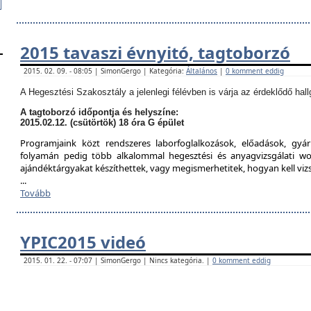
2015 tavaszi évnyitó, tagtoborzó
2015. 02. 09. - 08:05 | SimonGergo | Kategória:
Általános
|
0 komment eddig
A Hegesztési Szakosztály a jelenlegi félévben is várja az érdeklődő hall
A tagtoborzó időpontja és helyszíne:
2015.02.12. (csütörtök) 18 óra G épület
Programjaink közt rendszeres laborfoglalkozások, előadások, gyár
folyamán pedig több alkalommal hegesztési és anyagvizsgálati w
ajándéktárgyakat készíthettek, vagy megismerhetitek, hogyan kell viz
...
Tovább
YPIC2015 videó
2015. 01. 22. - 07:07 | SimonGergo | Nincs kategória. |
0 komment eddig