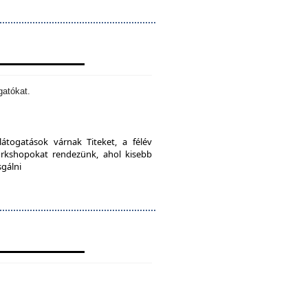
gatókat.
látogatások várnak Titeket, a félév
orkshopokat rendezünk, ahol kisebb
sgálni