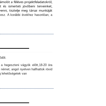
ámolót a féléves projektfeladatokról,
 és ismerteti jövőbeni terveinket,
enni, tisztelje meg társai munkáját
lesz.
A korábbi évekhez hasonlóan, a
ődőt.
k a hegeszteni vágyók előtt,
18-20 óra
 német, angol nyelven hallhattok rövid
ig lehetőségetek van