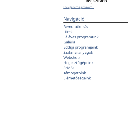
Elfelejtettem a jelszavam...
Navigáció
Bemutatkozás
Hírek
Féléves programunk
Galéria
Eddigi programjaink
Szakmai anyagok
Webshop
Hegesztőgépeink
SzMSz
Támogatóink
Elérhetőségeink