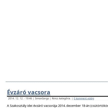
Évzáró vacsora
2014. 12. 12. - 19:46 | SimonGergo | Nincs kategória. |
0 komment eddig
A Szakosztály idei évzáró vacsorája 2014. december 18-án (csütörtökö