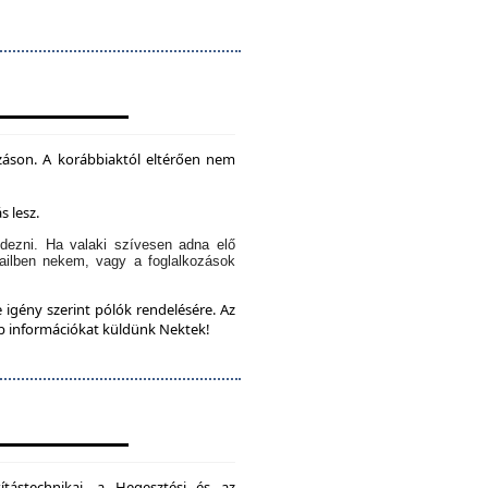
záson. A korábbiaktól eltérően nem
s lesz.
dezni. Ha valaki szívesen adna elő
ailben nekem, vagy a foglalkozások
 igény szerint pólók rendelésére. Az
bb információkat küldünk Nektek!
ítástechnikai, a Hegesztési és az