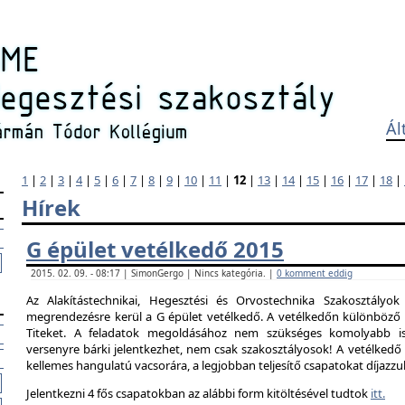
Ál
1
|
2
|
3
|
4
|
5
|
6
|
7
|
8
|
9
|
10
|
11
|
12
|
13
|
14
|
15
|
16
|
17
|
18
|
Hírek
G épület vetélkedő 2015
2015. 02. 09. - 08:17 | SimonGergo | Nincs kategória. |
0 komment eddig
Az Alakítástechnikai, Hegesztési és Orvostechnika Szakosztályok
megrendezésre kerül a G épület vetélkedő. A vetélkedőn különböző 
Titeket. A feladatok megoldásához nem szükséges komolyabb is
versenyre bárki jelentkezhet, nem csak szakosztályosok! A vetélked
kellemes hangulatú vacsorára, a legjobban teljesítő csapatokat díjazzu
Jelentkezni 4 fős csapatokban az alábbi form kitöltésével tudtok
itt.