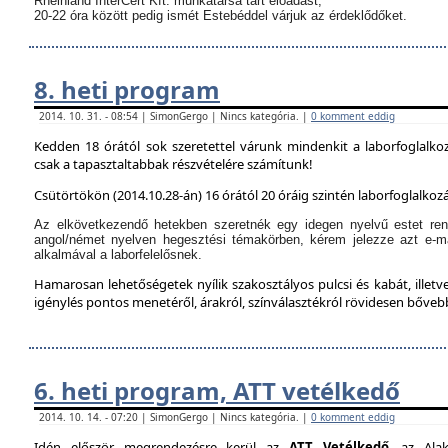
Rheinland InterCert Kft. munkatársa tart előadást,
20-22 óra között pedig ismét Estebéddel várjuk az érdeklődőket.
8. heti program
2014. 10. 31. - 08:54 | SimonGergo | Nincs kategória. |
0 komment eddig
Kedden 18 órától sok szeretettel várunk mindenkit a laborfoglalko
csak a tapasztaltabbak részvételére számítunk!
Csütörtökön (2014.10.28-án) 16 órától 20 óráig szintén laborfoglalkozá
Az elkövetkezendő hetekben szeretnék egy idegen nyelvű estet ren
angol/német nyelven hegesztési témakörben, kérem jelezze azt e-m
alkalmával a laborfelelősnek.
Hamarosan lehetőségetek nyílik szakosztályos pulcsi és kabát, illetve
igénylés pontos menetéről, árakról, színválasztékról rövidesen bőve
6. heti program, ATT vetélkedő
2014. 10. 14. - 07:20 | SimonGergo | Nincs kategória. |
0 komment eddig
Idén először megrendezésre kerül az
ATT Vetélkedő
, az Alak