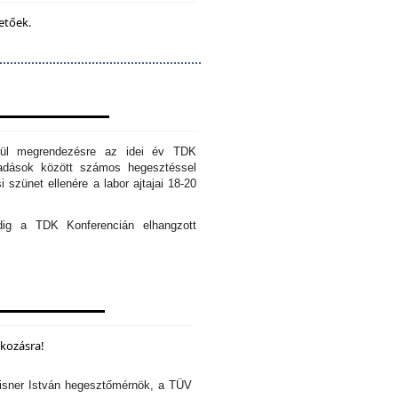
etőek.
erül megrendezésre az idei év TDK
őadások között számos hegesztéssel
 szünet ellenére a labor ajtajai 18-20
edig a TDK Konferencián elhangzott
lkozásra!
isner István hegesztőmérnök, a TÜV