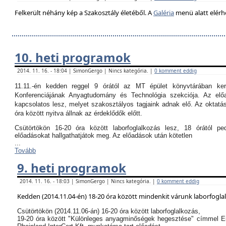
Felkerült néhány kép a Szakosztály életéből. A
Galéria
menü alatt elérh
10. heti programok
2014. 11. 16. - 18:04 | SimonGergo | Nincs kategória. |
0 komment eddig
11.11.-én kedden reggel 9 órától az MT épület könyvtárában k
Konferenciájának Anyagtudomány és Technológia szekciója. Az el
kapcsolatos lesz, melyet szakosztályos tagjaink adnak elő. Az oktatási
óra között nyitva állnak az érdeklődők előtt.
Csütörtökön 16-20 óra között laborfoglalkozás lesz, 18 órától p
előadásokat hallgathatjátok meg. Az előadások után kötetlen
...
Tovább
9. heti programok
2014. 11. 16. - 18:03 | SimonGergo | Nincs kategória. |
0 komment eddig
Kedden (2014.11.04-én) 18-20 óra között mindenkit várunk laborfogla
Csütörtökön (2014.11.06-án) 16-20 óra között laborfoglalkozás,
19-20 óra között "Különleges anyagminőségek hegesztése" címmel E