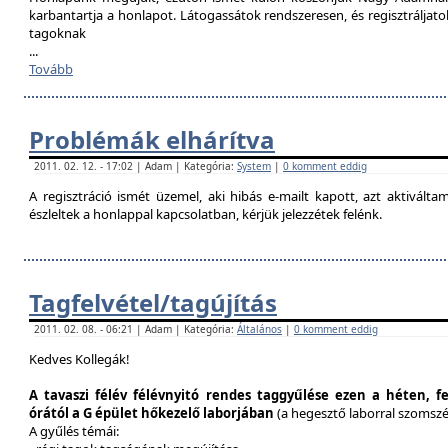
karbantartja a honlapot. Látogassátok rendszeresen, és regisztráljat
tagoknak
...
Tovább
Problémák elhárítva
2011. 02. 12. - 17:02 | Adam | Kategória:
System
|
0 komment eddig
A regisztráció ismét üzemel, aki hibás e-mailt kapott, azt aktivál
észleltek a honlappal kapcsolatban, kérjük jelezzétek felénk.
Tagfelvétel/tagújítás
2011. 02. 08. - 06:21 | Adam | Kategória:
Általános
|
0 komment eddig
Kedves Kollegák!
A tavaszi félév félévnyitó rendes taggyűlése ezen a héten, f
órától a G épület hőkezelő laborjában
(a hegesztő laborral szomsz
A gyűlés témái: