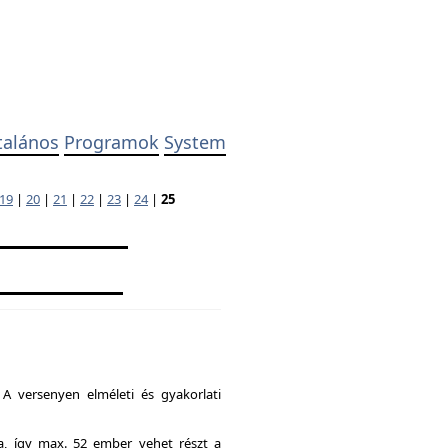
talános
Programok
System
19
|
20
|
21
|
22
|
23
|
24
|
25
A versenyen elméleti és gyakorlati
ia, így max. 52 ember vehet részt a