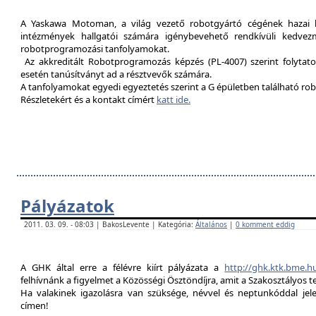
A Yaskawa Motoman, a világ vezető robotgyártó cégének hazai kép
intézmények hallgatói számára igénybevehető rendkívüli kedvez
robotprogramozási tanfolyamokat.
Az akkreditált Robotprogramozás képzés (PL-4007) szerint folytat
esetén tanúsítványt ad a résztvevők számára.
A tanfolyamokat egyedi egyeztetés szerint a G épületben található rob
Részletekért és a kontakt címért
katt ide.
Pályázatok
2011. 03. 09. - 08:03 | BakosLevente | Kategória:
Általános
|
0 komment eddig
A GHK által erre a félévre kiírt pályázata a
http://ghk.ktk.bme.h
felhívnánk a figyelmet a Közösségi Ösztöndíjra, amit a Szakosztályos t
Ha valakinek igazolásra van szüksége, névvel és neptunkóddal je
címen!