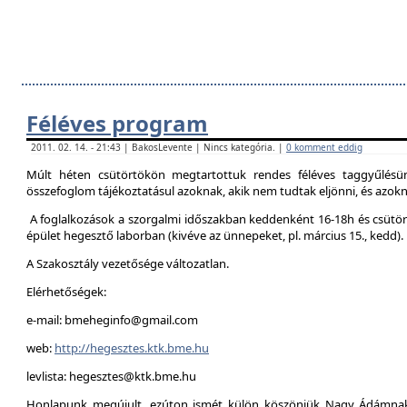
Féléves program
2011. 02. 14. - 21:43 | BakosLevente | Nincs kategória. |
0 komment eddig
Múlt héten csütörtökön megtartottuk rendes féléves taggyűlésün
összefoglom tájékoztatásul azoknak, akik nem tudtak eljönni, és azokna
A foglalkozások a szorgalmi időszakban keddenként 16-18h és csütör
épület hegesztő laborban (kivéve az ünnepeket, pl. március 15., kedd).
A Szakosztály vezetősége változatlan.
Elérhetőségek:
e-mail: bmeheginfo@gmail.com
web:
http://hegesztes.ktk.bme.hu
levlista: hegesztes@ktk.bme.hu
Honlapunk megújult, ezúton ismét külön köszönjük Nagy Ádámnak 