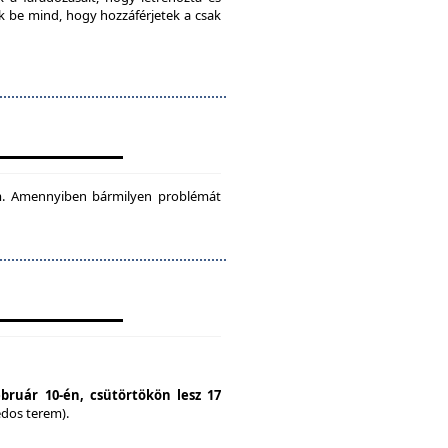
ok be mind, hogy hozzáférjetek a csak
tam. Amennyiben bármilyen problémát
ebruár 10-én, csütörtökön lesz 17
édos terem).