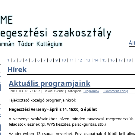
Ál
1
|
2
|
3
|
4
|
5
|
6
|
7
|
8
|
9
|
10
|
11
|
12
|
13
|
14
|
15
|
16
|
17
|
18
|
Hírek
Aktuális programjaink
2011. 03. 18. - 14:52 | BakosLevente | Kategória:
Programok
|
0 komment eddig
Tájékoztató közelgő programjainkról:
Hegesztési Verseny - április 14. 16:00, G épület
A versenyt szokásainkhoz híven minden tavasszal megrendezzük. 
feladatok lesznek (pl. WPS készítés, palackgurítás, stb.)
Az idei évben 13 csapat nevezhet. Egy csapatnak 4 főből kell álln