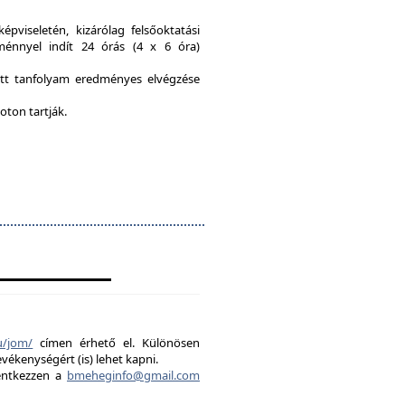
viseletén, kizárólag felsőoktatási
ménnyel indít 24 órás (4 x 6 óra)
ott tanfolyam eredményes elvégzése
oton tartják.
u/jom/
címen érhető el. Különösen
evékenységért (is) lehet kapni.
lentkezzen a
bmeheginfo@gmail.com