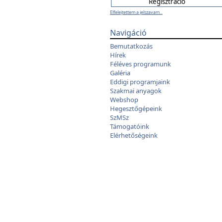
Elfelejtettem a jelszavam...
Navigáció
Bemutatkozás
Hírek
Féléves programunk
Galéria
Eddigi programjaink
Szakmai anyagok
Webshop
Hegesztőgépeink
SzMSz
Támogatóink
Elérhetőségeink