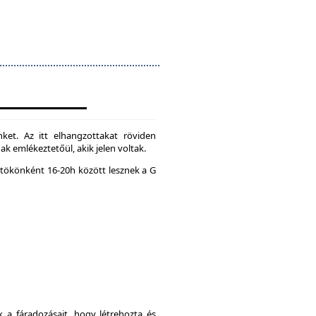
ket. Az itt elhangzottakat röviden
k emlékeztetőül, akik jelen voltak.
tökönként 16-20h között lesznek a G
a fáradozásait, hogy létrehozta és