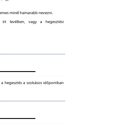
rdemes minél hamarabb nevezni.
 írt levélben, vagy a hegesztési
ül a hegesztés a szokásos időpontban