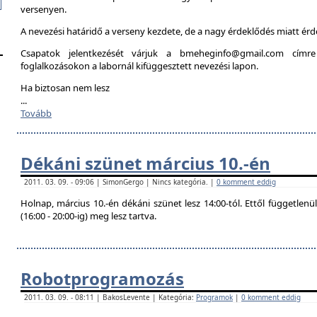
versenyen.
A nevezési határidő a verseny kezdete, de a nagy érdeklődés miatt é
Csapatok jelentkezését várjuk a bmeheginfo@gmail.com címre
foglalkozásokon a labornál kifüggesztett nevezési lapon.
Ha biztosan nem lesz
...
Tovább
Dékáni szünet március 10.-én
2011. 03. 09. - 09:06 | SimonGergo | Nincs kategória. |
0 komment eddig
Holnap, március 10.-én dékáni szünet lesz 14:00-tól. Ettől független
(16:00 - 20:00-ig) meg lesz tartva.
Robotprogramozás
2011. 03. 09. - 08:11 | BakosLevente | Kategória:
Programok
|
0 komment eddig