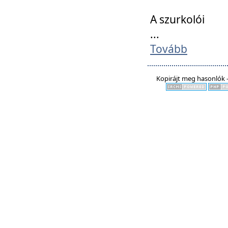
A szurkolói
...
Tovább
Kopirájt meg hasonlók -