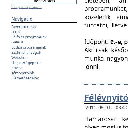
életében, a
programunkat, a
Elfelejtettem a jelszavam...
közeledik, em
Navigáció
tüntetni, illetve
Bemutatkozás
Hírek
Féléves programunk
Időpont:
9.-e, 
Galéria
Eddigi programjaink
Aki csak későb
Szakmai anyagok
munka nagyon 
Webshop
Hegesztőgépeink
jönni.
SzMSz
Támogatóink
Elérhetőségeink
Félévnyit
2011. 08. 31. - 08:
Hamarosan ke
híven most is f