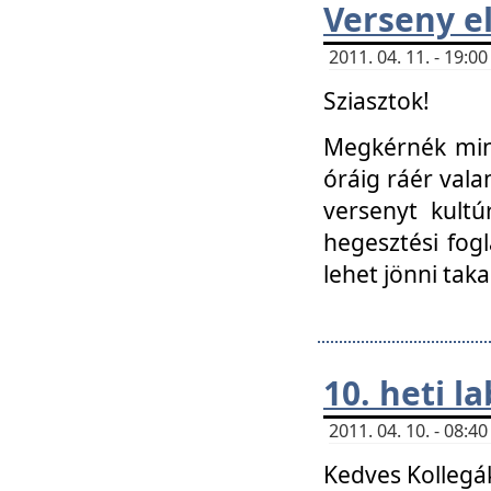
Verseny el
2011. 04. 11. - 19:
Sziasztok!
Megkérnék mind
óráig ráér vala
versenyt kultú
hegesztési fog
lehet jönni taka
10. heti l
2011. 04. 10. - 08:
Kedves Kollegá