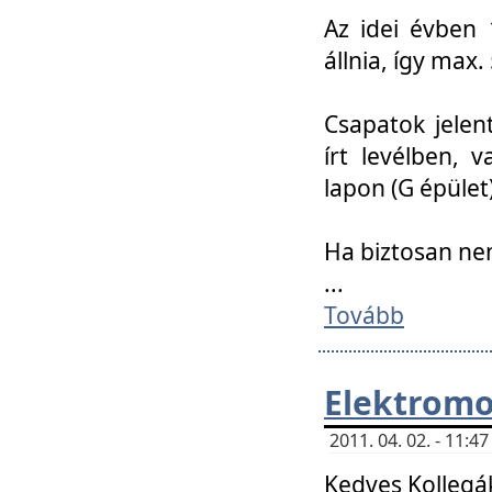
Az idei évben 
állnia, így max
Csapatok jele
írt levélben, 
lapon (G épület)
Ha biztosan ne
...
Tovább
Elektromo
2011. 04. 02. - 11:
Kedves Kollegá