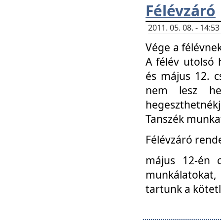
Félévzáró
2011. 05. 08. - 14:
Vége a félévnek
A félév utolsó 
és május 12. c
nem lesz heg
hegeszthetnék
Tanszék munkat
Félévzáró rend
május 12-én c
munkálatokat, 
tartunk a kötet