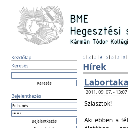
Kezdőlap
1
|
2
|
3
|
4
|
5
|
6
|
7
|
8
Hírek
Keresés
Labortaka
2011. 09. 07. - 13:
Bejelentkezés
Sziasztok!
Aki ebben a fél