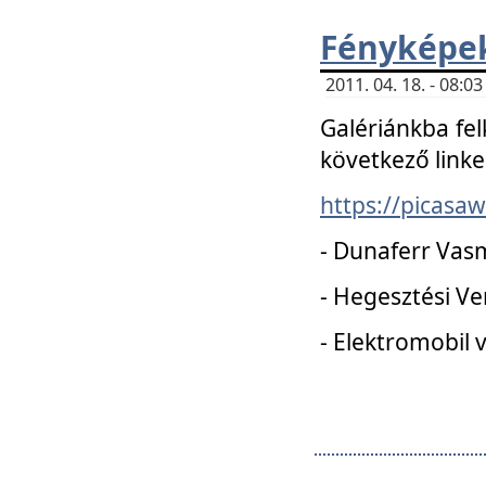
Fényképe
2011. 04. 18. - 08:
Galériánkba fel
következő linke
https://picas
- Dunaferr Vas
- Hegesztési V
- Elektromobil 