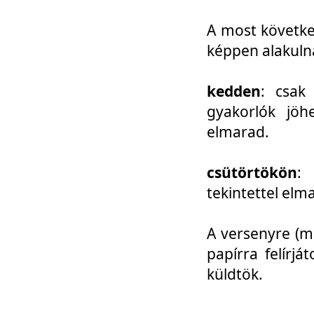
A most követke
képpen alakuln
kedden
: csak
gyakorlók jöh
elmarad.
csütörtökön
: 
tekintettel elm
A versenyre (mo
papírra felírj
küldtök.