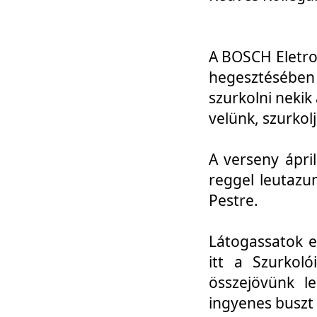
A BOSCH Eletro
hegesztésébe
szurkolni nekik
velünk, szurkol
A verseny ápri
reggel leutazu
Pestre.
Látogassatok e
itt a Szurkoló
összejövünk l
ingyenes buszt