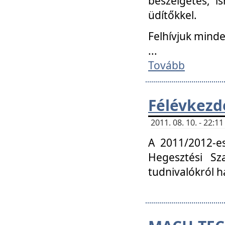
beszélgetés, i
üdítőkkel.
Felhívjuk mind
...
Tovább
Félévkezd
2011. 08. 10. - 22:
A 2011/2012-e
Hegesztési Sza
tudnivalókról 