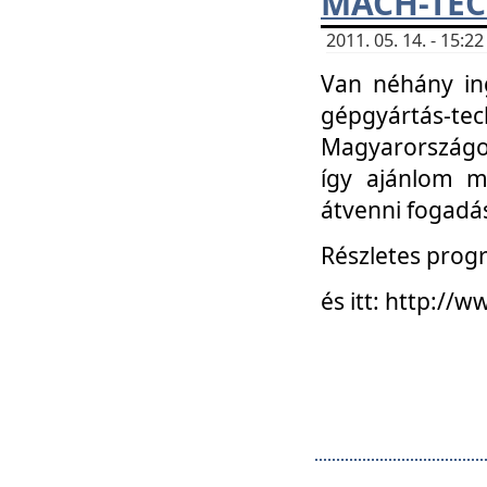
MACH-TECH
2011. 05. 14. - 15:
Van néhány in
gépgyártás-tech
Magyarországon
így ajánlom m
átvenni fogadá
Részletes progr
és itt: http:/