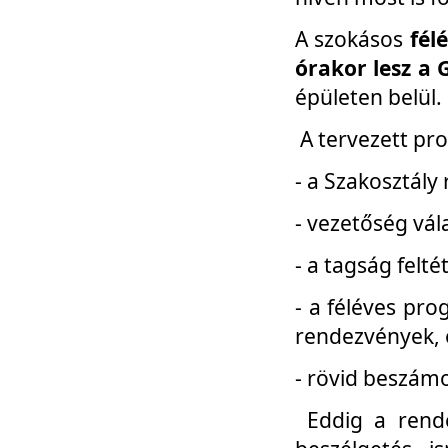
A szokásos
fél
órakor lesz a 
épületen belül.
A tervezett pr
- a Szakosztály
- vezetőség vál
- a tagság felt
- a féléves pro
rendezvények, 
- rövid beszámo
Eddig a rende