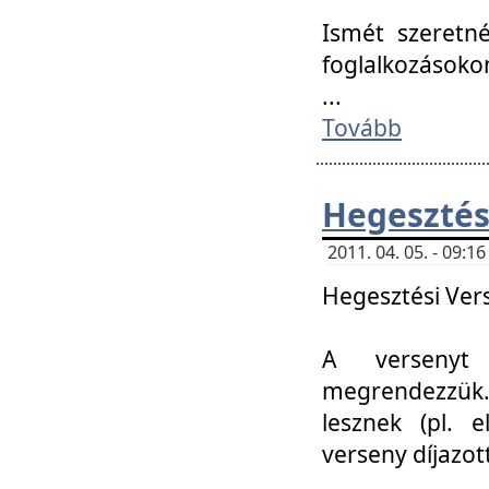
Ismét szeretné
foglalkozásoko
...
Tovább
Hegesztés
2011. 04. 05. - 09:
Hegesztési Verse
A versenyt 
megrendezzük.
lesznek (pl. e
verseny díjazo