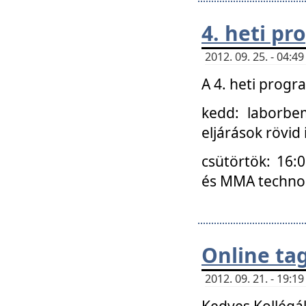
4. heti p
2012. 09. 25. - 04:
A 4. heti prog
kedd: laborbe
eljárások rövid
csütörtök: 16:
és MMA technoló
Online ta
2012. 09. 21. - 19:
Kedves Kollégá