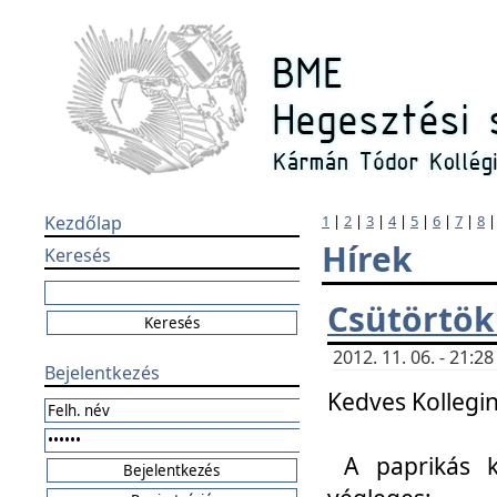
Kezdőlap
1
|
2
|
3
|
4
|
5
|
6
|
7
|
8
Hírek
Keresés
Csütörtök
2012. 11. 06. - 21:
Bejelentkezés
Kedves Kollegin
A paprikás k