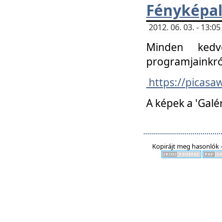
Fényképa
2012. 06. 03. - 13:
Minden kedv
programjainkró
https://picas
A képek a 'Galé
Kopirájt meg hasonlók -