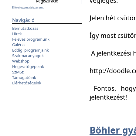
végleges:
Elfelejtettem a jelszavam...
Jelen hét csütör
Navigáció
Bemutatkozás
Hírek
Így most csütö
Féléves programunk
Galéria
Eddigi programjaink
A jelentkezési h
Szakmai anyagok
Webshop
Hegesztőgépeink
http://doodle
SzMSz
Támogatóink
Elérhetőségeink
Fontos, hogy 
jelentkezést!
Böhler gy