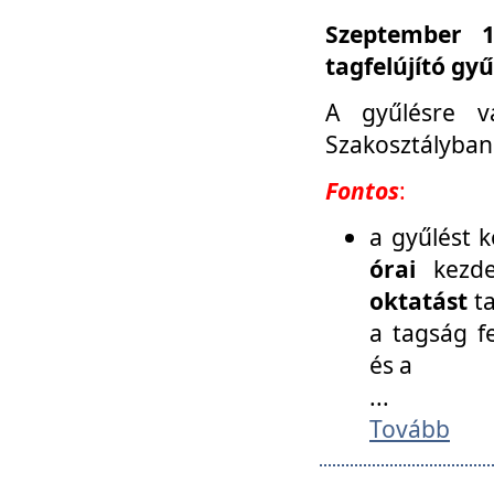
Szeptember 1
tagfelújító gy
A gyűlésre v
Szakosztályban
Fontos
:
a gyűlést 
órai
kezde
oktatást
t
a tagság f
és a
...
Tovább