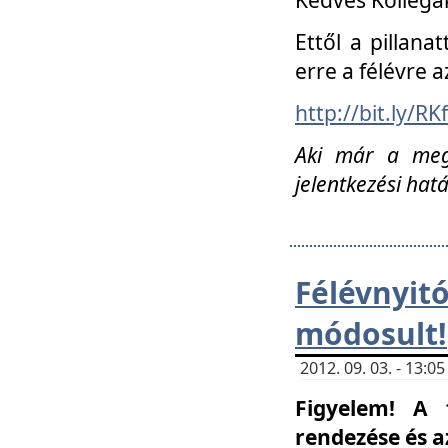
Ettől a pillana
erre a félévre a
http://bit.ly/RK
Aki már a megn
jelentkezési hat
Félévnyi
módosult!
2012. 09. 03. - 13:
Figyelem! A 
rendezése és 