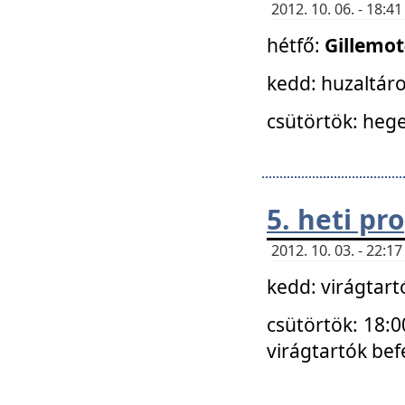
2012. 10. 06. - 18:
hétfő:
Gillemo
kedd: huzaltáro
csütörtök: hege
5. heti p
2012. 10. 03. - 22:
kedd: virágtar
csütörtök: 18:0
virágtartók bef