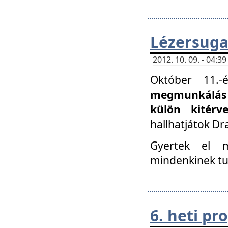
Lézersuga
2012. 10. 09. - 04:
Október 11.
megmunkálás 
külön kitér
hallhatjátok D
Gyertek el 
mindenkinek tu
6. heti p