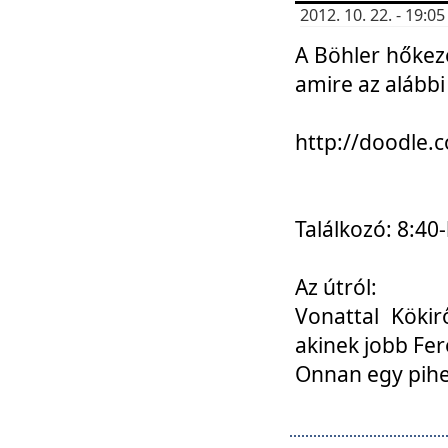
2012. 10. 22. - 19:
A Böhler hőkez
amire az alábbi
http://doodle
Találkozó: 8:40-
Az útról:
Vonattal Kökir
akinek jobb Fer
Onnan egy pihen