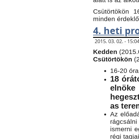
Csütörtökön 1
minden érdeklő
4. heti p
2015. 03. 02. - 15
Kedden
(2015.
Csütörtökön
(
16-20 óra
18 órát
elnöke
hegeszt
as ter
Az előad
rágcsálni
ismerni e
régi tagja