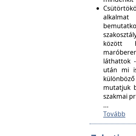
Csütörtökö
alkalmat
bemutatko
szakosztál
között
maróbere
láthattok
után mi i
különböző 
mutatjuk b
szakmai p
...
Tovább