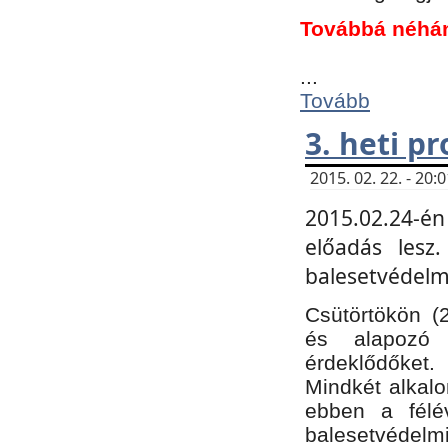
Továbbá néhá
...
Tovább
3. heti p
2015. 02. 22. - 20
2015.02.24-én
előadás lesz
balesetvédelmi
Csütörtökön (
és alapozó e
érdeklődőket.
Mindkét alkalo
ebben a félé
balesetvédelmi