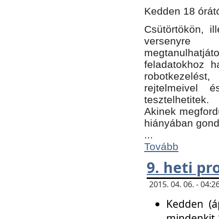
Kedden 18 órátó
Csütörtökön, i
versenyre k
megtanulhatj
feladatokhoz ha
robotkezelést
rejtelmeivel 
tesztelhetitek.
Akinek megfordu
hiányában gon
...
Tovább
9. heti p
2015. 04. 06. - 04
Kedden (áp
mindenkit 