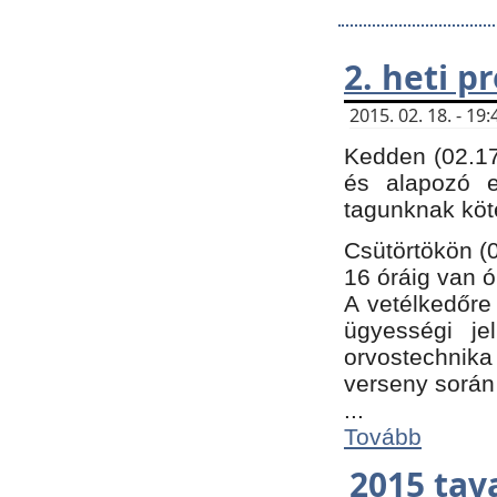
2. heti 
2015. 02. 18. - 1
Kedden (02.17
és alapozó e
tagunknak köt
Csütörtökön (0
16 óráig van ó
A vetélkedőre 
ügyességi je
orvostechnika 
verseny során
...
Tovább
2015 tav