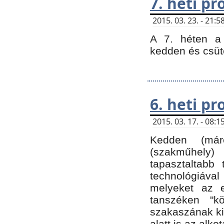
7. heti p
2015. 03. 23. - 21
A 7. héten a 
kedden és csüt
6. heti p
2015. 03. 17. - 08
Kedden (márc
(szakműhely)
tapasztaltabb 
technológiával
melyeket az e
tanszéken "k
szakaszának ki
alatt is az alko