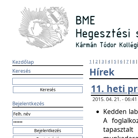
Kezdőlap
1
|
2
|
3
|
4
|
5
|
6
|
7
|
8
Hírek
Keresés
11. heti 
2015. 04. 21. - 06:
Bejelentkezés
Kedden labo
A foglalko
tapasztal