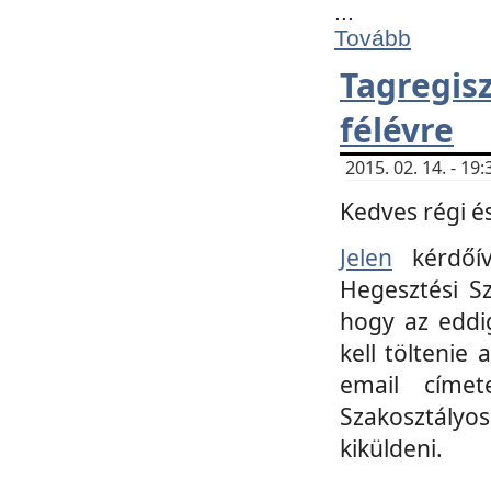
...
Tovább
Tagregi
félévre
2015. 02. 14. - 1
Kedves régi és
Jelen
kérdőív
Hegesztési Sz
hogy az eddi
kell töltenie
email címet
Szakosztályo
kiküldeni.