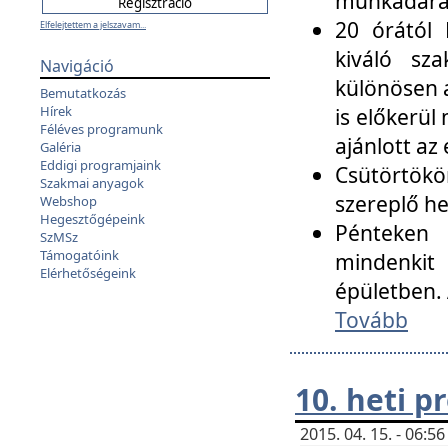
munkadarab
20 órától 
Elfelejtettem a jelszavam...
kiváló sz
Navigáció
különösen a
Bemutatkozás
Hírek
is előkerül
Féléves programunk
ajánlott az
Galéria
Eddigi programjaink
Csütörtökö
Szakmai anyagok
szereplő he
Webshop
Hegesztőgépeink
Pénteken 
SzMSz
Támogatóink
mindenkit
Elérhetőségeink
épületben. 
Tovább
10. heti 
2015. 04. 15. - 06: