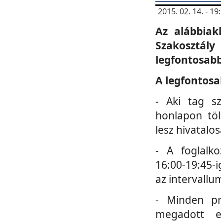
2015. 02. 14. - 
Az alábbiak
Szakosztá
legfontosabb
A legfontosa
- Aki tag s
honlapon töl
lesz hivatalo
- A foglalk
16:00-19:45-i
az intervallu
- Minden pr
megadott e