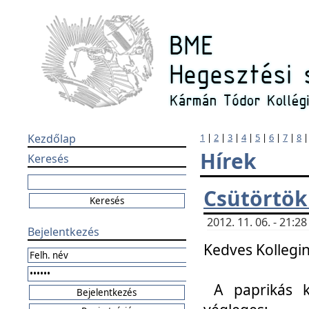
Kezdőlap
1
|
2
|
3
|
4
|
5
|
6
|
7
|
8
Hírek
Keresés
Csütörtök
2012. 11. 06. - 21:
Bejelentkezés
Kedves Kollegin
A paprikás k