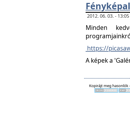
Fényképa
2012. 06. 03. - 13:
Minden kedv
programjainkró
https://picas
A képek a 'Galé
Kopirájt meg hasonlók -