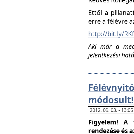
Ettől a pillana
erre a félévre a
http://bit.ly/RK
Aki már a megn
jelentkezési hat
Félévnyi
módosult!
2012. 09. 03. - 13:
Figyelem! A 
rendezése és 