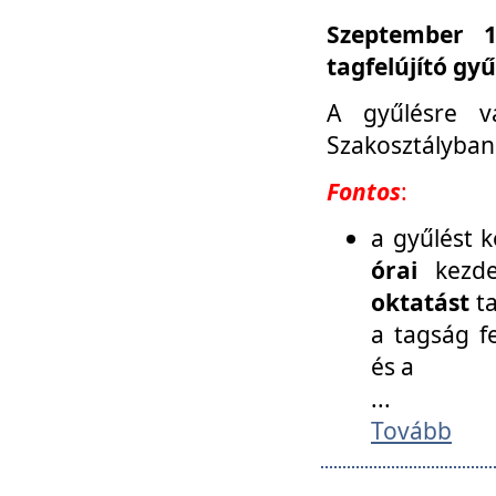
Szeptember 1
tagfelújító gy
A gyűlésre v
Szakosztályban
Fontos
:
a gyűlést 
órai
kezde
oktatást
t
a tagság f
és a
...
Tovább