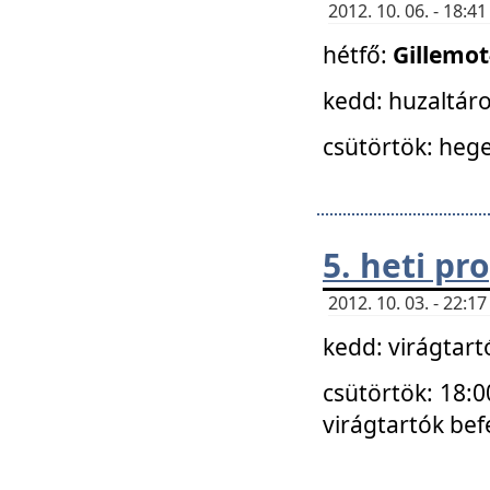
2012. 10. 06. - 18:
hétfő:
Gillemo
kedd: huzaltáro
csütörtök: hege
5. heti p
2012. 10. 03. - 22:
kedd: virágtar
csütörtök: 18:0
virágtartók bef