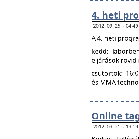
4. heti p
2012. 09. 25. - 04:
A 4. heti prog
kedd: laborbe
eljárások rövid
csütörtök: 16:
és MMA technoló
Online ta
2012. 09. 21. - 19:
Kedves Kollégá