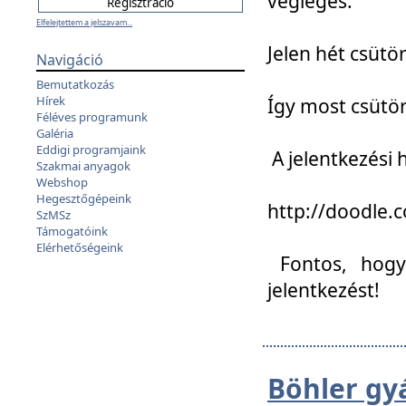
végleges:
Elfelejtettem a jelszavam...
Jelen hét csütör
Navigáció
Bemutatkozás
Hírek
Így most csütö
Féléves programunk
Galéria
Eddigi programjaink
A jelentkezési h
Szakmai anyagok
Webshop
Hegesztőgépeink
http://doodle
SzMSz
Támogatóink
Elérhetőségeink
Fontos, hogy 
jelentkezést!
Böhler gy