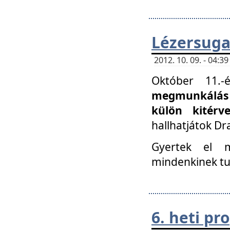
Lézersuga
2012. 10. 09. - 04:
Október 11.
megmunkálás 
külön kitér
hallhatjátok D
Gyertek el 
mindenkinek tu
6. heti p