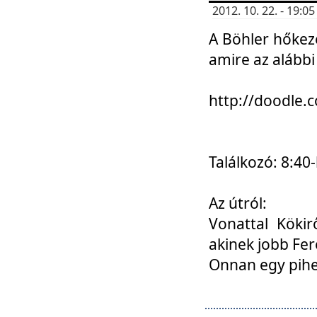
2012. 10. 22. - 19:
A Böhler hőkez
amire az alábbi
http://doodle
Találkozó: 8:40-
Az útról:
Vonattal Kökir
akinek jobb Fer
Onnan egy pihen