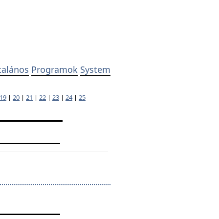
talános
Programok
System
19
|
20
|
21
|
22
|
23
|
24
|
25