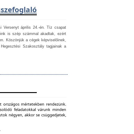
sszefoglaló
i Versenyt április 24.-én. Tíz csapat
óink is szép számmal akadtak, ezért
en. Köszönjük a cégek képviselőinek,
egesztési Szakosztály tagjainak a
mét országos mértetekben rendezünk.
csolódó feladatokkal várunk minden
ytok négyen, akkor se csüggedjetek,
.