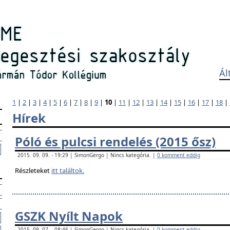
Ál
1
|
2
|
3
|
4
|
5
|
6
|
7
|
8
|
9
|
10
|
11
|
12
|
13
|
14
|
15
|
16
|
17
|
18
|
Hírek
Póló és pulcsi rendelés (2015 ősz)
2015. 09. 09. - 19:29 | SimonGergo | Nincs kategória. |
0 komment eddig
Részleteket
itt találtok.
GSZK Nyílt Napok
2015. 09. 07. - 08:46 | SimonGergo | Nincs kategória. |
0 komment eddig