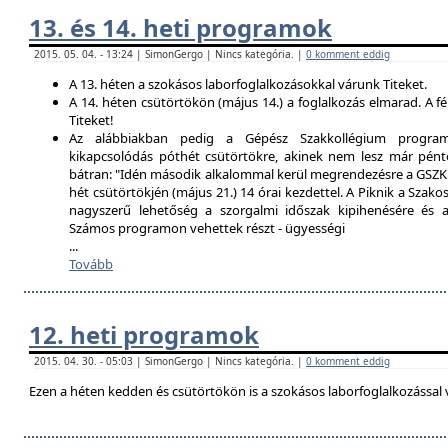
13. és 14. heti programok
2015. 05. 04. - 13:24 | SimonGergo | Nincs kategória. |
0 komment eddig
A 13. héten a szokásos laborfoglalkozásokkal várunk Titeket.
A 14. héten csütörtökön (május 14.) a foglalkozás elmarad. A f
Titeket!
Az alábbiakban pedig a Gépész Szakkollégium programfe
kikapcsolódás póthét csütörtökre, akinek nem lesz már pént
bátran: "Idén második alkalommal kerül megrendezésre a GSZK 
hét csütörtökjén (május 21.) 14 órai kezdettel. A Piknik a Szako
nagyszerű lehetőség a szorgalmi időszak kipihenésére és a 
Számos programon vehettek részt - ügyességi
...
Tovább
12. heti programok
2015. 04. 30. - 05:03 | SimonGergo | Nincs kategória. |
0 komment eddig
Ezen a héten kedden és csütörtökön is a szokásos laborfoglalkozással 