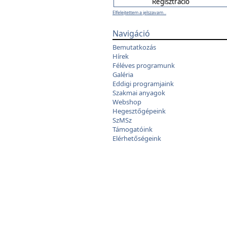
Elfelejtettem a jelszavam...
Navigáció
Bemutatkozás
Hírek
Féléves programunk
Galéria
Eddigi programjaink
Szakmai anyagok
Webshop
Hegesztőgépeink
SzMSz
Támogatóink
Elérhetőségeink