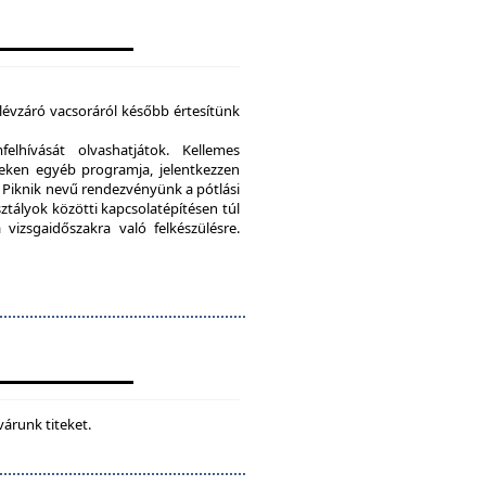
élévzáró vacsoráról később értesítünk
lhívását olvashatjátok. Kellemes
eken egyéb programja, jelentkezzen
Piknik nevű rendezvényünk a pótlási
sztályok közötti kapcsolatépítésen túl
vizsgaidőszakra való felkészülésre.
várunk titeket.