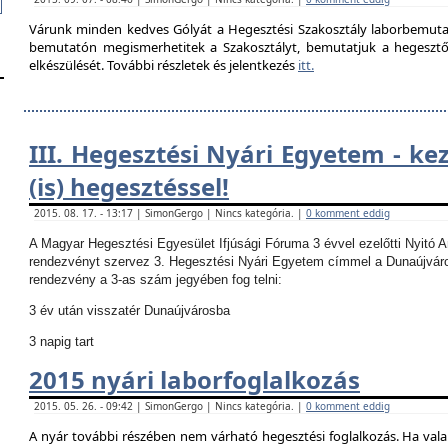
Várunk minden kedves Gólyát a Hegesztési Szakosztály laborbemutató
bemutatón megismerhetitek a Szakosztályt, bemutatjuk a hegesztő la
elkészülését. További részletek és jelentkezés
itt.
III. Hegesztési Nyári Egyetem - ke
(is) hegesztéssel!
2015. 08. 17. - 13:17 | SimonGergo | Nincs kategória. |
0 komment eddig
A Magyar Hegesztési Egyesület Ifjúsági Fóruma 3 évvel ezelőtti Nyitó 
rendezvényt szervez 3. Hegesztési Nyári Egyetem címmel a Dunaújvár
rendezvény a 3-as szám jegyében fog telni:
3 év után visszatér Dunaújvárosba
3 napig tart
2015 nyári laborfoglalkozás
2015. 05. 26. - 09:42 | SimonGergo | Nincs kategória. |
0 komment eddig
A nyár további részében nem várható hegesztési foglalkozás.
Ha vala