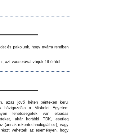
ndet és pakolunk, hogy nyárra rendben
i, azt vacsorával várjuk 18 órától.
n, azaz jövő héten pénteken kerül
ny házigazdája a Miskolci Egyetem
nyen lehetőségetek van előadás
eteket, akár korábbi TDK, esetleg
z (annak rokontechnológiáihoz), vagy
s részt vehettek az eseményen, hogy