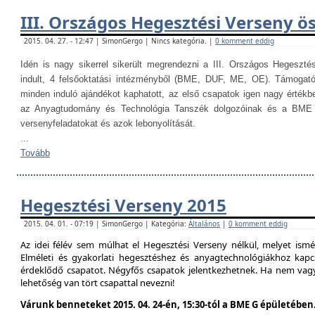
III. Országos Hegesztési Verseny ö
2015. 04. 27. - 12:47 | SimonGergo | Nincs kategória. |
0 komment eddig
Idén is nagy sikerrel sikerült megrendezni a III. Országos Hegesztés
indult, 4 felsőoktatási intézményből (BME, DUF, ME, OE). Támogat
minden induló ajándékot kaphatott, az első csapatok igen nagy értékb
az Anyagtudomány és Technológia Tanszék dolgozóinak és a BME H
versenyfeladatokat és azok lebonyolítását.
...
Tovább
Hegesztési Verseny 2015
2015. 04. 01. - 07:19 | SimonGergo | Kategória:
Általános
|
0 komment eddig
Az idei félév sem múlhat el Hegesztési Verseny nélkül, melyet is
Elméleti és gyakorlati hegesztéshez és anyagtechnológiákhoz kap
érdeklődő csapatot. Négyfős csapatok jelentkezhetnek. Ha nem vag
lehetőség van tört csapattal nevezni!
Várunk benneteket 2015. 04. 24-én, 15:30-tól a BME G épületében