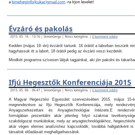
a
bmeheginfo(kukac)gmail.com
-ra írjon levelet!
Évzáró és pakolás
2015. 05. 16. - 13:16 | SimonGergo | Nincs kategória. |
0 komment eddig
Kedden (május 19.-én) évzárót tartunk. 16 órától a laborban teszünk re
hagyhassuk itt a labort, 18 órától pedig az évzáró veszi kezdetét.
Mindkét programra szívesen látjuk tagjainkat, aki jön pakolni és takarítan
Ifjú Hegesztők Konferenciája 2015
2015. 05. 06. - 06:47 | SimonGergo | Nincs kategória. |
0 komment eddig
A Magyar Hegesztési Egyesület szervezésében 2015. május 15-é
megrendezésre az Ifjú Hegesztők Konferenciája, mely rendezvé
Anyagszerkezettani és Anyagtechnológiai Intézete.
E rendezvé
formájában prezentálni akár jelenleg folyó szakmai tevékenység
szakdolgozat munkátokat, mely az anyagtechnológiákhoz, hegesztéshe
akár véges elemes analízishez kapcsolódik; továbbá hallgatóként i
társaitok előadásait meghallgathassátok.