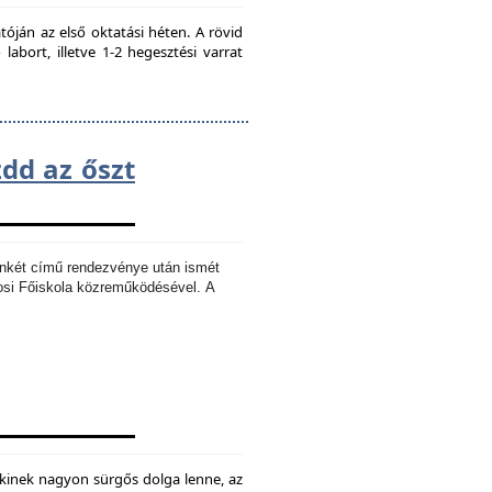
ján az első oktatási héten. A rövid
bort, illetve 1-2 hegesztési varrat
zdd az őszt
Ankét című rendezvénye után ismét
osi Főiskola közreműködésével.
A
kinek nagyon sürgős dolga lenne, az