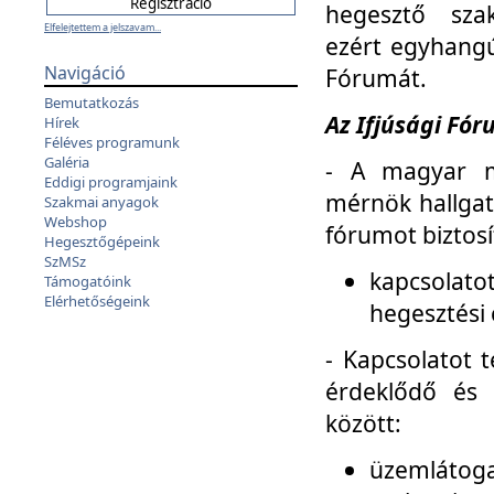
hegesztő sza
Elfelejtettem a jelszavam...
ezért egyhangú
Navigáció
Fórumát.
Bemutatkozás
Az Ifjúsági Fóru
Hírek
Féléves programunk
Galéria
- A magyar m
Eddigi programjaink
mérnök hallgat
Szakmai anyagok
Webshop
fórumot biztosí
Hegesztőgépeink
SzMSz
kapcsolat
Támogatóink
Elérhetőségeink
hegesztési 
- Kapcsolatot t
érdeklődő és 
között:
üzemlátoga