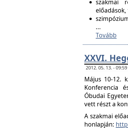
szakmai r
előadások, 
szimpózium
...
Tovább
XXVI. Heg
2012. 05. 13. - 09:
Május 10-12. k
Konferencia é
Óbudai Egyetem
vett részt a ko
A szakmai előa
honlapján:
http