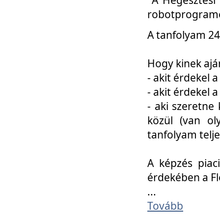
robotprogramo
A tanfolyam 24
Hogy kinek ajá
- akit érdekel 
- akit érdekel
- aki szeretne 
közül (van ol
tanfolyam telje
A képzés piac
érdekében a F
...
Tovább