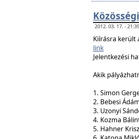
Közösségi
2012. 03. 17. - 21
Kiírásra kerül
link
Jelentkezési ha
Akik pályázhat
1. Simon Gerge
2. Bebesi Ádá
3. Uzonyi Sánd
4. Kozma Bálin
5. Hahner Kris
6. Katona Mikl