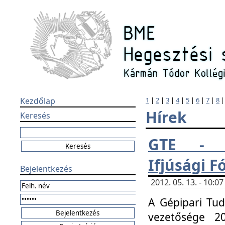
Kezdőlap
1
|
2
|
3
|
4
|
5
|
6
|
7
|
8
Hírek
Keresés
GTE - H
Ifjúsági 
Bejelentkezés
2012. 05. 13. - 10:
A Gépipari Tu
vezetősége 20