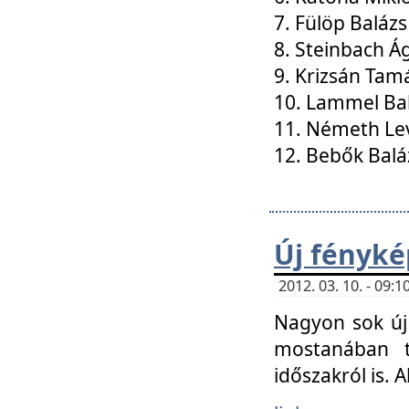
7. Fülöp Balázs
8. Steinbach Á
9. Krizsán Tam
10. Lammel Ba
11. Németh Le
12. Bebők Balá
Új fényké
2012. 03. 10. - 09
Nagyon sok új 
mostanában t
időszakról is. A