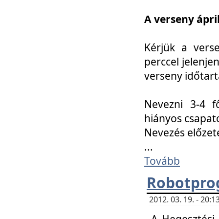
A verseny ápril
Kérjük a vers
perccel jelenje
verseny időtar
Nevezni 3-4 f
hiányos csapat
Nevezés előze
...
Tovább
Robotpro
2012. 03. 19. - 20:
A Hegesztési S