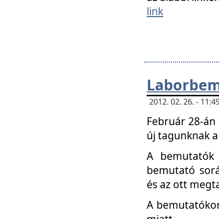
link
Laborbem
2012. 02. 26. - 11:
Február 28-án
új tagunknak a
A bemutatók 
bemutató sorá
és az ott megta
A bemutatókon 
miatt.