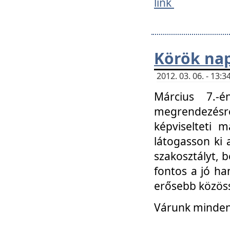
link
Körök na
2012. 03. 06. - 13
Március 7.-
megrendezésre
képviselteti 
látogasson ki 
szakosztályt, b
fontos a jó ha
erősebb közöss
Várunk mindenk