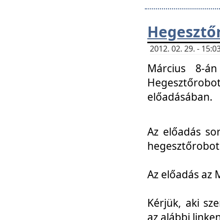
Hegesztőr
2012. 02. 29. - 15:
Március 8-án
Hegesztőrobo
előadásában.
Az előadás so
hegesztőroboto
Az előadás az 
Kérjük, aki sz
az alábbi linken