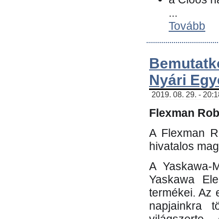
...
Tovább
Bemutatk
Nyári Egy
2019. 08. 29. - 20:
Flexman Robo
A Flexman Ro
hivatalos mag
A Yaskawa-Mo
Yaskawa Elec
termékei. Az e
napjainkra t