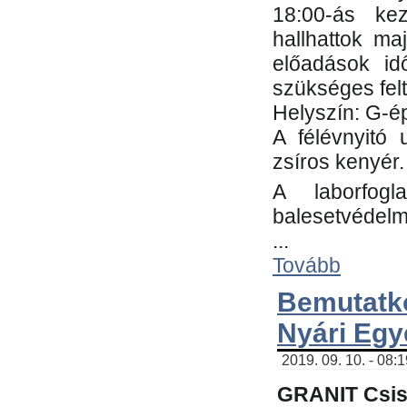
18:00-ás kez
hallhattok ma
előadások id
szükséges fel
Helyszín: G-ép
A félévnyitó 
zsíros kenyér.
A laborfogl
balesetvédelm
...
Tovább
Bemutatk
Nyári Egy
2019. 09. 10. - 08:
GRANIT Csis