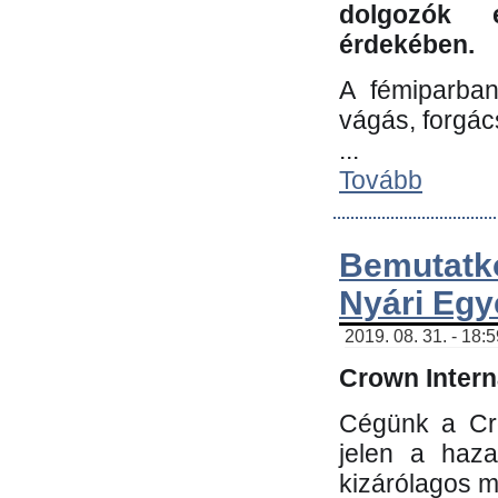
dolgozók 
érdekében.
A fémiparba
vágás, forgác
...
Tovább
Bemutatk
Nyári Egy
2019. 08. 31. - 18:
Crown Interna
Cégünk a Cro
jelen a haz
kizárólagos m