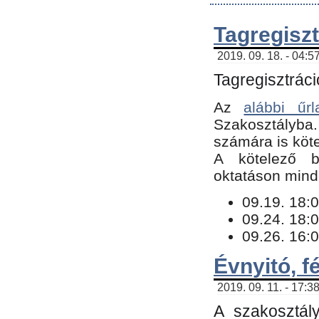
Tagregiszt
2019. 09. 18. - 04:5
Tagregisztráci
Az
alábbi űrl
Szakosztályba.
számára is köte
​A kötelező b
oktatáson minde
09.19. 18:0
09.24. 18:0
09.26. 16:0
Évnyitó, f
2019. 09. 11. - 17:3
A szakosztál