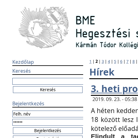
Kezdőlap
1
|
2
|
3
|
4
|
5
|
6
|
7
|
8
Hírek
Keresés
3. heti p
2019. 09. 23. - 05:
Bejelentkezés
A héten kedden
18 között lesz 
kötelező előad
Elindult a ta