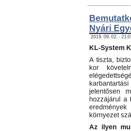
Bemutatk
Nyári Egy
2019. 09. 02. - 21:
KL-System Kf
A tiszta, bi
kor követe
elégedettség
karbantartás
jelentősen m
hozzájárul a
eredmények e
környezet sz
Az ilyen mu