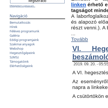
linken
érhető e
Elfelejtettem a jelszavam...
tagságot minde
Navigáció
A laborfoglalko
és alapozó előa
Bemutatkozás
Hírek
részt venni.). 
Féléves programunk
...
Galéria
Tovább
Eddigi programjaink
Szakmai anyagok
VI. Heg
Webshop
Hegesztőgépeink
beszámol
SzMSz
Támogatóink
2019. 09. 20. - 05:5
Elérhetőségeink
A VI. hegeszté
Az eseményről
napra a linkeke
A csütörtökön 