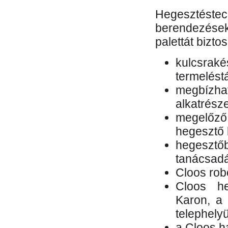
Hegesztés
berendezések 
palettát bizto
kulcsr
termelés
megbízh
alkatrésze
megelőző
hegesztő 
hegesztő
tanácsad
Cloos rob
Cloos he
Karon, a 
telephely
a Cloos h