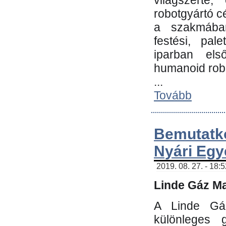
világszerte
robotgyártó c
a szakmában:
festési, pale
iparban els
humanoid robo
...
Tovább
Bemutatk
Nyári Egy
2019. 08. 27. - 18:
Linde Gáz Ma
A Linde Gáz
különleges 