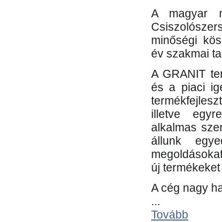
A magyar m
Csiszolósze
minőségi kös
év szakmai tap
A GRANIT ter
és a piaci i
termékfejles
illetve egy
alkalmas sze
állunk egye
megoldásokat
új termékeket 
A cég nagy ha
...
Tovább