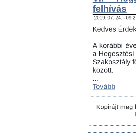
felhívás
2019. 07. 24. - 09:
Kedves Érdek
A korábbi év
a Hegesztési
Szakosztály 
között.
...
Tovább
Kopirájt meg 