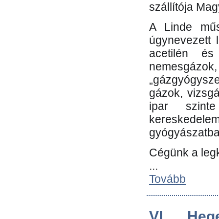
szállítója Ma
A Linde műs
úgynevezett 
acetilén és
nemesgáz
„gázgyógysze
gázok, vizsg
ipar szin
kereskedele
gyógyászatb
Cégünk a leg
...
Tovább
VI. Heg