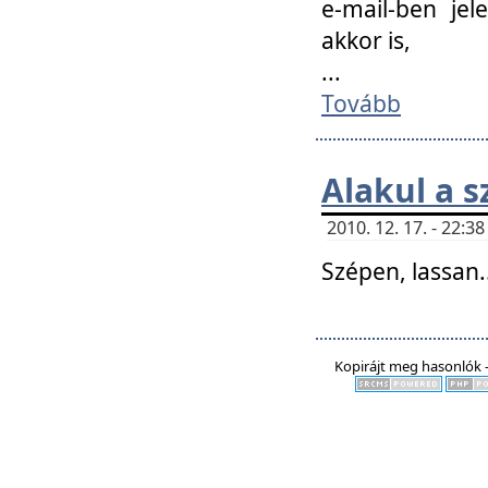
e-mail-ben jel
akkor is,
...
Tovább
Alakul a s
2010. 12. 17. - 22:
Szépen, lassan..
Kopirájt meg hasonlók -