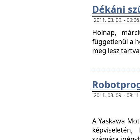
Dékáni sz
2011. 03. 09. - 09:
Holnap, márci
függetlenül a h
meg lesz tartva
Robotpro
2011. 03. 09. - 08:
A Yaskawa Moto
képviseletén, 
számára igényb