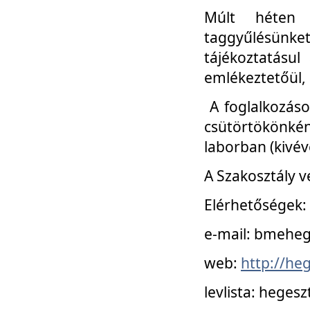
Múlt héten 
taggyűlésünke
tájékoztatásul
emlékeztetőül, a
A foglalkozáso
csütörtökönké
laborban (kivév
A Szakosztály v
Elérhetőségek:
e-mail: bmehe
web:
http://he
levlista: hege