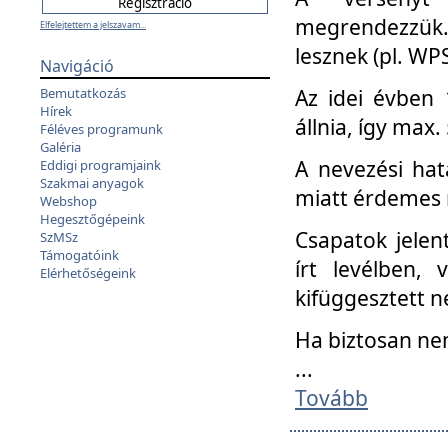
megrendezzük.
Elfelejtettem a jelszavam...
lesznek (pl. WPS
Navigáció
Az idei évben 
Bemutatkozás
Hírek
állnia, így max
Féléves programunk
Galéria
A nevezési hat
Eddigi programjaink
Szakmai anyagok
miatt érdemes 
Webshop
Hegesztőgépeink
Csapatok jele
SzMSz
Támogatóink
írt levélben,
Elérhetőségeink
kifüggesztett n
Ha biztosan ne
...
Tovább