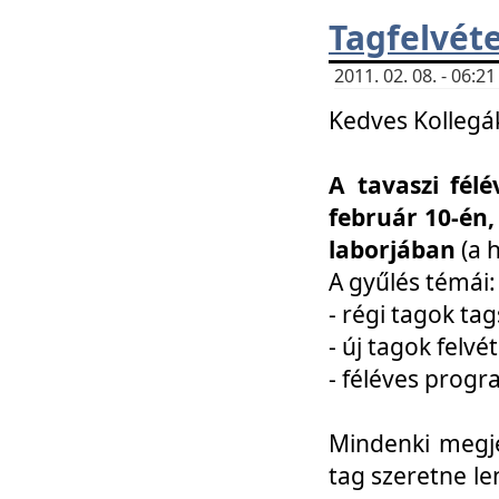
Tagfelvéte
2011. 02. 08. - 06:
Kedves Kollegá
A tavaszi fél
február 10-én,
laborjában
(a 
A gyűlés témái:
- régi tagok t
- új tagok felvé
- féléves prog
Mindenki megje
tag szeretne le