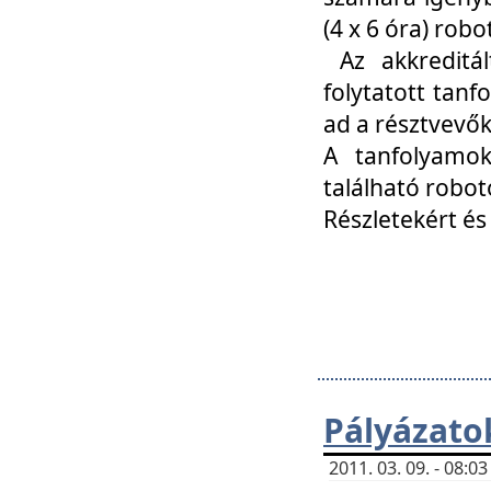
(4 x 6 óra) ro
Az akkreditál
folytatott tan
ad a résztvevő
A tanfolyamok
található robot
Részletekért és
Pályázato
2011. 03. 09. - 08: