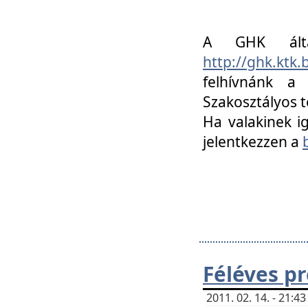
A GHK álta
http://ghk.ktk
felhívnánk a
Szakosztályos t
Ha valakinek i
jelentkezzen a
Féléves p
2011. 02. 14. - 21: