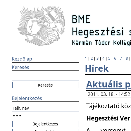
Kezdőlap
1
|
2
|
3
|
4
|
5
|
6
|
7
|
8
Hírek
Keresés
Aktuális 
2011. 03. 18. - 14:
Bejelentkezés
Tájékoztató kö
Hegesztési Vers
A versenyt 