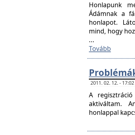
Honlapunk me
Ádámnak a fár
honlapot. Lát
mind, hogy hoz
...
Tovább
Problémák
2011. 02. 12. - 17:
A regisztráci
aktiváltam. 
honlappal kapcs