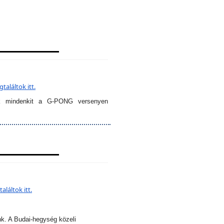
aláltok itt.
k mindenkit a G-PONG versenyen
láltok itt.
nk. A Budai-hegység közeli