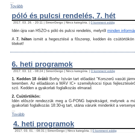
...
Tovább
póló és pulcsi rendelés, 7. hét
2017. 03. 26. - 20:11 | SimonGergo | Nincs kategória. |
0 komment eddig
Idén újra van HSZO-s póló és pulcsi rendelés, melyről
minden informáci
A
7. héten
ismét a hegesztésé a főszerep, kedden és csütörtökön i
titeket!
6. heti programok
2017. 03. 12. - 08:24 | SimonGergo | Nincs kategória. |
0 komment eddig
1. Kedden 18 órátó
l Borhy István tart előadást "Korszerű vasúti já
teremben. Az előadáson a MÁV IC+ személykocsi típus fejlesztésérő
szó. Kedden a gyakorlati foglalkozás elmarad.
2. Csütörtökön:
Idén először rendezzük meg a G-PONG bajnokságot, melynek a máso
gyakorlati foglalkozás 18:30-ig tart, utána várunk mindenkit a verseny
...
Tovább
4. heti programok
2017. 03. 01. - 08:31 | SimonGergo | Nincs kategória. |
0 komment eddig