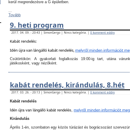
kerül megrendezésre a G épületben.
...
Tovább
9. heti program
2017. 04. 09. - 20:43 | SimonGergo | Nincs kategória. |
0 komment eddig
Kabát rendelés:
Idén újra van lángálló kabát rendelés,
melyről
minden információt megt
Csütörtökön:
A
gyakorlati foglalkozás 19:00-ig tart
, utána várun
játékosként, vagy nézőként.
kabát rendelés, kirándulás, 8.hét
2017. 03. 26. - 20:13 | SimonGergo | Nincs kategória. |
0 komment eddig
Kabát rendelés
minden információt megta
Idén újra van lángálló kabát rendelés,
melyről
Kirándulás
Április 1-én, szombaton egy közös túrázást és bográcsozást szervezü