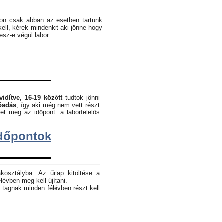
pon csak abban az esetben tartunk
kell, kérek mindenkit aki jönne hogy
lesz-e végül labor.
vidítve, 16-19 között
tudtok jönni
lőadás
, így aki még nem vett részt
el meg az időpont, a laborfelelős
dőpontok
akosztályba. Az űrlap kitöltése a
lévben meg kell újítani.
 tagnak minden félévben részt kell