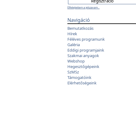
Elfelejtettem a jelszavam...
Navigáció
Bemutatkozás
Hírek
Féléves programunk
Galéria
Eddigi programjaink
Szakmai anyagok
Webshop
Hegesztőgépeink
SzMSz
Támogatóink
Elérhetőségeink