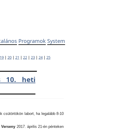
talános
Programok
System
19
|
20
|
21
|
22
|
23
|
24
|
25
 10. heti
k csütörtökön labort, ha legalább 8-10
i Verseny
2017. április 21-én pénteken