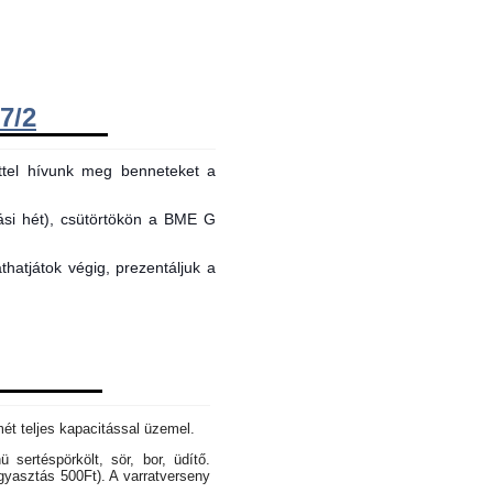
7/2
ttel hívunk meg benneteket a
tási hét), csütörtökön a BME G
hatjátok végig, prezentáljuk a
mét teljes kapacitással üzemel.
sertéspörkölt, sör, bor, üdítő.
gyasztás 500Ft). A varratverseny