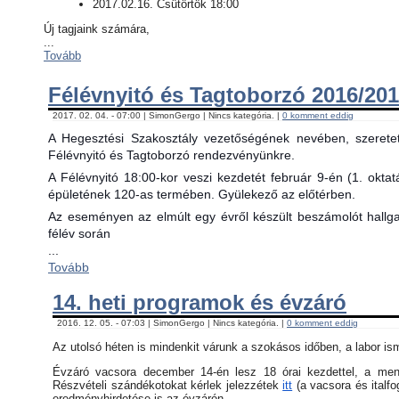
2017.02.16. Csütörtök 18:00
Új tagjaink számára,
...
Tovább
Félévnyitó és Tagtoborzó 2016/201
2017. 02. 04. - 07:00 | SimonGergo | Nincs kategória. |
0 komment eddig
A Hegesztési Szakosztály vezetőségének nevében, szerete
Félévnyitó és Tagtoborzó rendezvényünkre.
A Félévnyitó 18:00-kor veszi kezdetét február 9-én (1. okta
épületének 120-as termében. Gyülekező az előtérben.
Az eseményen az elmúlt egy évről készült beszámolót hallgat
félév során
...
Tovább
14. heti programok és évzáró
2016. 12. 05. - 07:03 | SimonGergo | Nincs kategória. |
0 komment eddig
Az utolsó héten is mindenkit várunk a szokásos időben, a labor is
Évzáró vacsora december 14-én lesz 18 órai kezdettel, a menü 
Részvételi szándékotokat kérlek jelezzétek
itt
(a vacsora és italfo
eredményhirdetése is az évzárón.