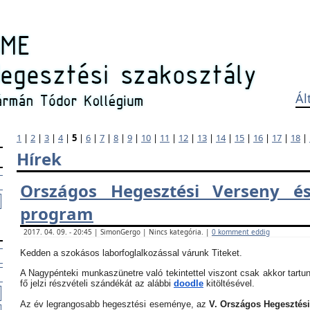
Ál
1
|
2
|
3
|
4
|
5
|
6
|
7
|
8
|
9
|
10
|
11
|
12
|
13
|
14
|
15
|
16
|
17
|
18
|
Hírek
Országos Hegesztési Verseny és
program
2017. 04. 09. - 20:45 | SimonGergo | Nincs kategória. |
0 komment eddig
Kedden a szokásos laborfoglalkozással várunk Titeket.
A Nagypénteki munkaszünetre való tekintettel viszont csak akkor tartun
fő jelzi részvételi szándékát az alábbi
doodle
kitöltésével.
Az év legrangosabb hegesztési eseménye, az
V. Országos Hegesztés