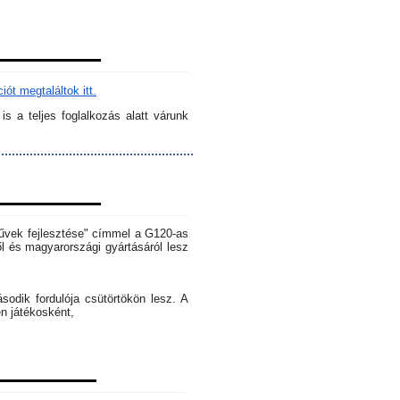
ót megtaláltok itt.
s a teljes foglalkozás alatt várunk
rművek fejlesztése" címmel a G120-as
l és magyarországi gyártásáról lesz
dik fordulója csütörtökön lesz. A
en játékosként,