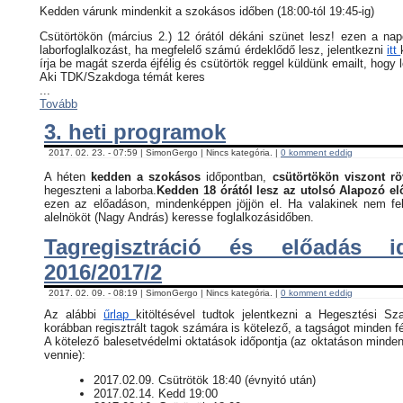
Kedden várunk mindenkit a szokásos időben (18:00-tól 19:45-ig)
Csütörtökön (március 2.) 12 órától dékáni szünet lesz! ezen a na
laborfoglalkozást, ha megfelelő számú érdeklődő lesz, jelentkezni
itt
írja be magát szerda éjfélig és csütörtök reggel küldünk emailt, hogy 
Aki TDK/Szakdoga témát keres
...
Tovább
3. heti programok
2017. 02. 23. - 07:59 | SimonGergo | Nincs kategória. |
0 komment eddig
A héten
kedden a szokásos
időpontban,
csütörtökön viszont rö
hegeszteni a laborba.
Kedden 18 órától lesz az utolsó Alapozó e
ezen az előadáson, mindenképpen jöjjön el. Ha valakinek nem fel
alelnököt (Nagy András) keresse foglalkozásidőben.
Tagregisztráció és előadás i
2016/2017/2
2017. 02. 09. - 08:19 | SimonGergo | Nincs kategória. |
0 komment eddig
Az alábbi
űrlap
kitöltésével tudtok jelentkezni a Hegesztési Sz
korábban regisztrált tagok számára is kötelező, a tagságot minden fé
​A kötelező balesetvédelmi oktatások időpontja (az oktatáson minden
vennie):
​2017.02.09. Csütrötök 18:40 (évnyitó után)
2017.02.14. Kedd 19:00