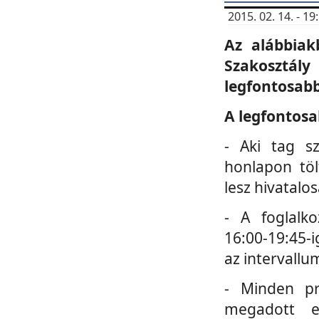
2015. 02. 14. - 
Az alábbiak
Szakosztá
legfontosabb
A legfontosa
- Aki tag s
honlapon töl
lesz hivatalo
- A foglalk
16:00-19:45-i
az intervallu
- Minden pr
megadott e