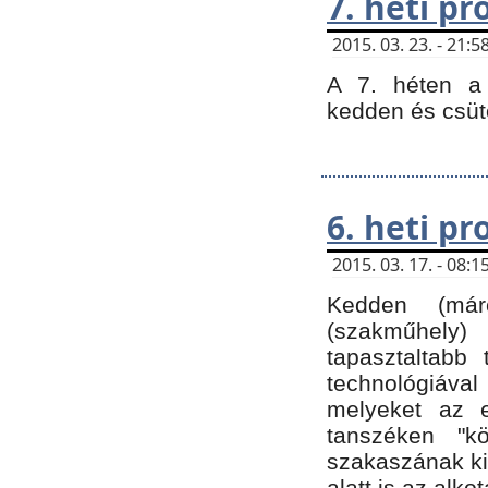
7. heti p
2015. 03. 23. - 21
A 7. héten a 
kedden és csüt
6. heti p
2015. 03. 17. - 08
Kedden (márc
(szakműhely)
tapasztaltabb 
technológiával
melyeket az e
tanszéken "k
szakaszának ki
alatt is az alko