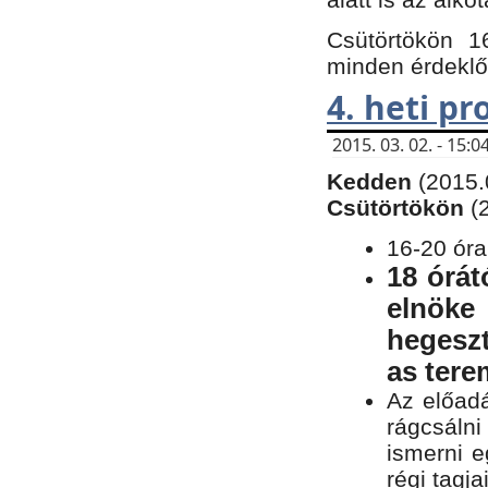
Csütörtökön 1
minden érdeklő
4. heti p
2015. 03. 02. - 15
Kedden
(2015.
Csütörtökön
(
16-20 óra
18 órát
elnöke
hegeszt
as ter
Az előad
rágcsálni
ismerni e
régi tagja