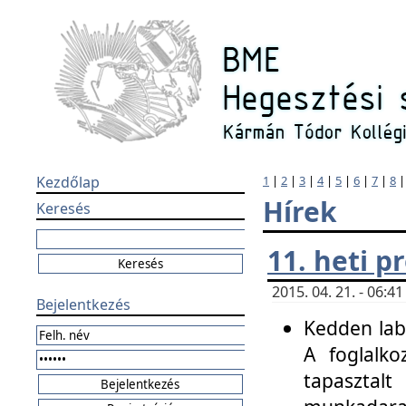
Kezdőlap
1
|
2
|
3
|
4
|
5
|
6
|
7
|
8
Hírek
Keresés
11. heti 
2015. 04. 21. - 06:
Bejelentkezés
Kedden labo
A foglalko
tapasztal