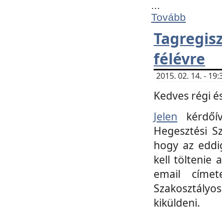
...
Tovább
Tagregi
félévre
2015. 02. 14. - 1
Kedves régi és
Jelen
kérdőív
Hegesztési Sz
hogy az eddi
kell töltenie
email címet
Szakosztályo
kiküldeni.