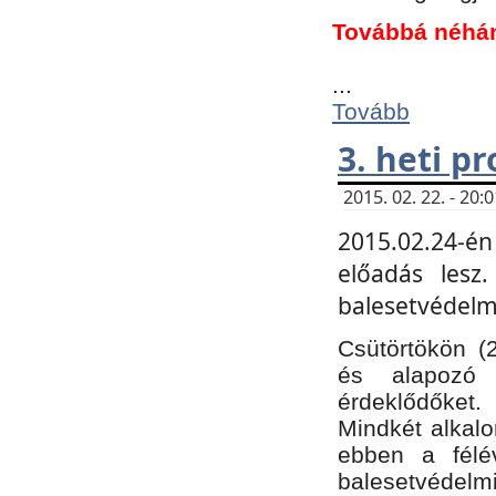
Továbbá néhá
...
Tovább
3. heti p
2015. 02. 22. - 20
2015.02.24-én
előadás lesz
balesetvédelmi
Csütörtökön (
és alapozó e
érdeklődőket.
Mindkét alkalo
ebben a félé
balesetvédelmi