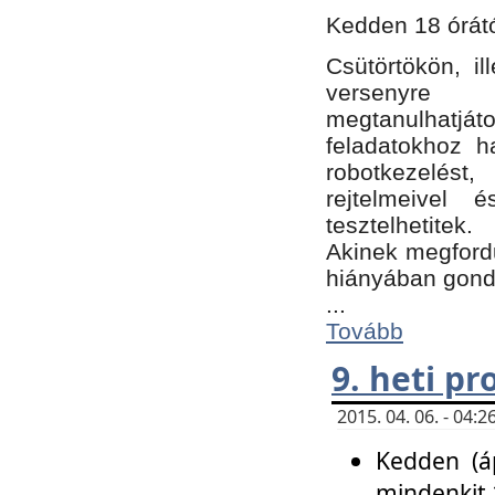
Kedden 18 órátó
Csütörtökön, i
versenyre k
megtanulhatj
feladatokhoz ha
robotkezelést
rejtelmeivel 
tesztelhetitek.
Akinek megfordu
hiányában gon
...
Tovább
9. heti p
2015. 04. 06. - 04
Kedden (áp
mindenkit 