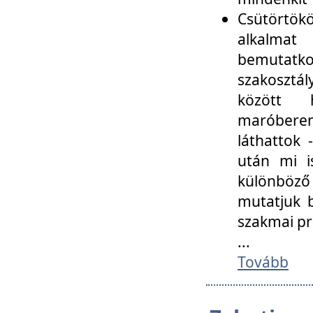
Csütörtökö
alkalmat
bemutatko
szakosztál
között
maróbere
láthattok
után mi i
különböző 
mutatjuk b
szakmai p
...
Tovább