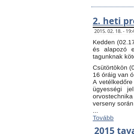
2. heti 
2015. 02. 18. - 1
Kedden (02.17
és alapozó e
tagunknak köt
Csütörtökön (0
16 óráig van ó
A vetélkedőre 
ügyességi je
orvostechnika 
verseny során
...
Tovább
2015 tav