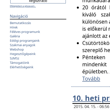
munkadarab
20 órától 
Elfelejtettem a jelszavam...
kiváló sz
Navigáció
különösen a
Bemutatkozás
Hírek
is előkerül
Féléves programunk
ajánlott az
Galéria
Eddigi programjaink
Csütörtökö
Szakmai anyagok
szereplő he
Webshop
Hegesztőgépeink
Pénteken 
SzMSz
Támogatóink
mindenkit
Elérhetőségeink
épületben. 
Tovább
10. heti 
2015. 04. 15. - 06: