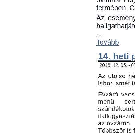
termében. G
Az eseménye
hallgathatjá
...
Tovább
14. heti
2016. 12. 05. - 
Az utolsó h
labor ismét 
Évzáró vacs
menü sert
szándékoto
italfogyaszt
az évzárón.
Többször is 