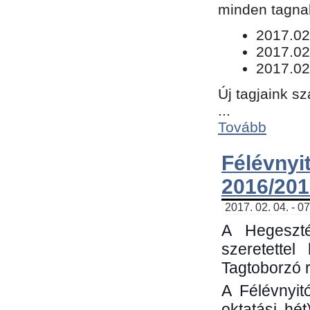
minden tagnak
​2017.02
2017.02
2017.02
Új tagjaink s
...
Tovább
Félévn
2016/201
2017. 02. 04. - 0
A Hegeszté
szeretette
Tagtoborzó 
A Félévnyit
oktatási hé