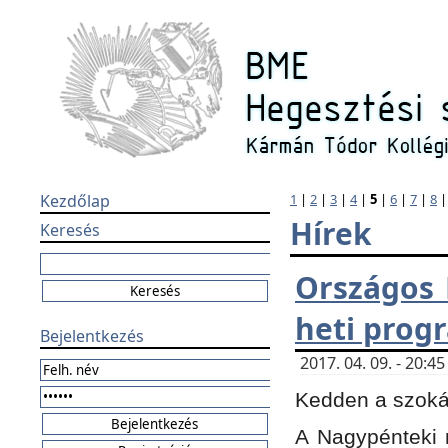
Kezdőlap
1
|
2
|
3
|
4
|
5
|
6
|
7
|
8
Hírek
Keresés
Országos 
heti prog
Bejelentkezés
2017. 04. 09. - 20:
Kedden a szokás
A Nagypénteki m