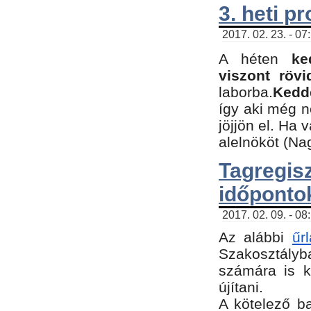
3. heti p
2017. 02. 23. - 07
A héten
ke
viszont rövi
laborba.
Kedde
így aki még 
jöjjön el. Ha 
alelnököt (Na
Tagreg
időponto
2017. 02. 09. - 08
Az alábbi
űr
Szakosztályba
számára is k
újítani.
​A kötelező b