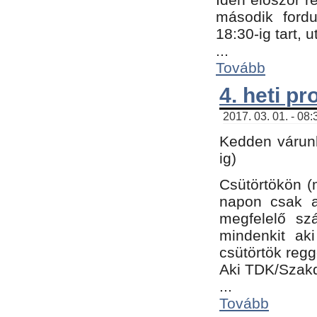
második fordu
18:30-ig tart,
...
Tovább
4. heti p
2017. 03. 01. - 08
Kedden várunk
ig)
Csütörtökön (
napon csak a
megfelelő sz
mindenkit ak
csütörtök regg
Aki TDK/Szak
...
Tovább