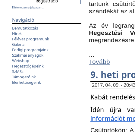
tartunk csütört
Elfelejtettem a jelszavam...
szándékát az a
Navigáció
Az év legran
Bemutatkozás
Hegesztési V
Hírek
Féléves programunk
megrendezésre 
Galéria
Eddigi programjaink
...
Szakmai anyagok
Webshop
Tovább
Hegesztőgépeink
9. heti p
SzMSz
Támogatóink
Elérhetőségeink
2017. 04. 09. - 20
Kabát rendelés
Idén újra va
információt meg
Csütörtökön:
A