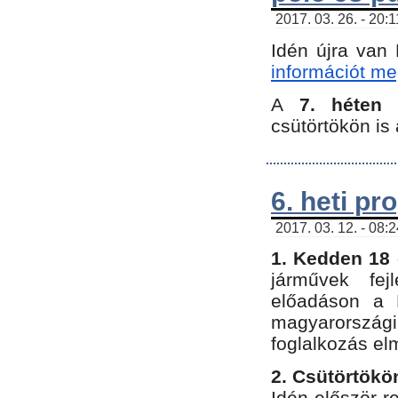
2017. 03. 26. - 20:
Idén újra van
információt meg
A
7. héten
csütörtökön is 
6. heti p
2017. 03. 12. - 08:
1. Kedden 18 
járművek fe
előadáson a 
magyarország
foglalkozás el
2. Csütörtökö
Idén először 