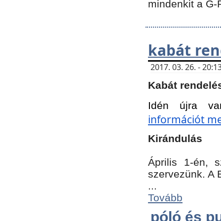
mindenkit a G-
kabát ren
2017. 03. 26. - 20
Kabát rendelé
Idén újra va
információt meg
Kirándulás
Április 1-én,
szervezünk. A 
...
Tovább
póló és pu