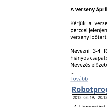
A verseny ápril
Kérjük a vers
perccel jelenje
verseny időtar
Nevezni 3-4 f
hiányos csapat
Nevezés előze
...
Tovább
Robotpro
2012. 03. 19. - 20:
A Hegesztési S