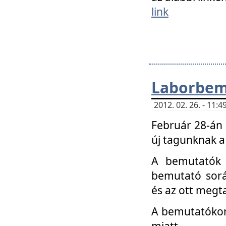
link
Laborbem
2012. 02. 26. - 11:
Február 28-án
új tagunknak a
A bemutatók 
bemutató sorá
és az ott megta
A bemutatókon 
miatt.