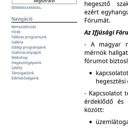
hegesztő sza
Elfelejtettem a jelszavam...
ezért egyhangú
Navigáció
Fórumát.
Bemutatkozás
Az Ifjúsági Fóru
Hírek
Féléves programunk
Galéria
- A magyar m
Eddigi programjaink
mérnök hallgat
Szakmai anyagok
Webshop
fórumot biztosí
Hegesztőgépeink
SzMSz
kapcsolat
Támogatóink
Elérhetőségeink
hegesztési 
- Kapcsolatot t
érdeklődő és 
között:
üzemlátoga