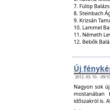
7. Fülöp Balázs
8. Steinbach Á
9. Krizsán Tam
10. Lammel Ba
11. Németh Le
12. Bebők Balá
Új fényké
2012. 03. 10. - 09
Nagyon sok új 
mostanában t
időszakról is. A