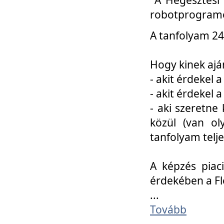
robotprogramo
A tanfolyam 24
Hogy kinek ajá
- akit érdekel 
- akit érdekel
- aki szeretne 
közül (van ol
tanfolyam telje
A képzés piac
érdekében a F
...
Tovább