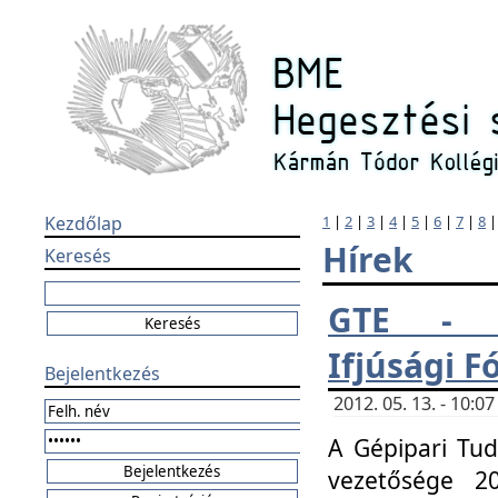
Kezdőlap
1
|
2
|
3
|
4
|
5
|
6
|
7
|
8
Hírek
Keresés
GTE - H
Ifjúsági 
Bejelentkezés
2012. 05. 13. - 10:
A Gépipari Tu
vezetősége 20