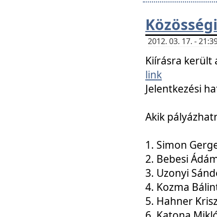
Közösségi
2012. 03. 17. - 21
Kiírásra kerül
link
Jelentkezési ha
Akik pályázhat
1. Simon Gerge
2. Bebesi Ádá
3. Uzonyi Sánd
4. Kozma Bálin
5. Hahner Kris
6. Katona Mikl