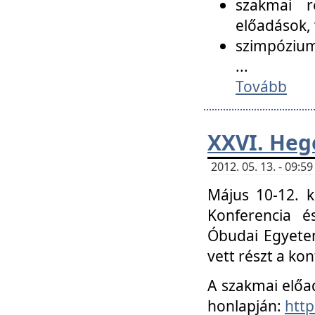
szakmai r
előadások, 
szimpózium
...
Tovább
XXVI. Heg
2012. 05. 13. - 09:
Május 10-12. k
Konferencia é
Óbudai Egyetem
vett részt a ko
A szakmai előa
honlapján:
http