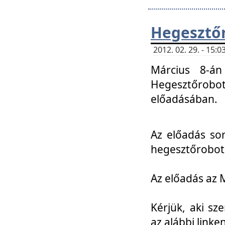
Hegesztőr
2012. 02. 29. - 15:
Március 8-án
Hegesztőrobo
előadásában.
Az előadás so
hegesztőroboto
Az előadás az 
Kérjük, aki sz
az alábbi linken