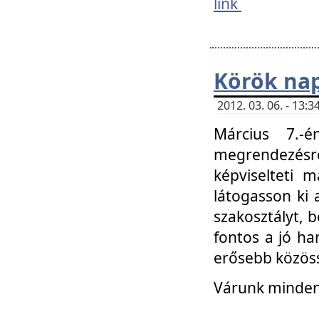
link
Körök na
2012. 03. 06. - 13
Március 7.-
megrendezésre
képviselteti 
látogasson ki 
szakosztályt, b
fontos a jó ha
erősebb közöss
Várunk mindenk