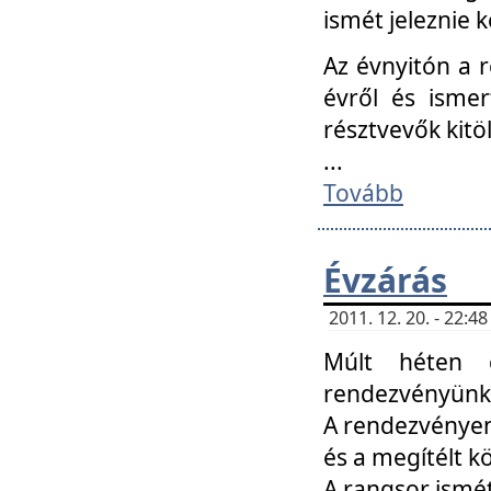
ismét jeleznie k
Az évnyitón a 
évről és ismer
résztvevők kitö
...
Tovább
Évzárás
2011. 12. 20. - 22:
Múlt héten c
rendezvényünk, 
A rendezvényen 
és a megítélt k
A rangsor ismét