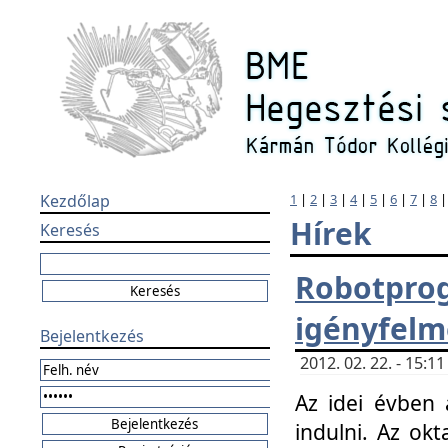
Kezdőlap
1
|
2
|
3
|
4
|
5
|
6
|
7
|
8
Hírek
Keresés
Robotpr
igényfelm
Bejelentkezés
2012. 02. 22. - 15:
Az idei évben 
indulni. Az o