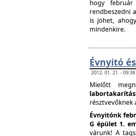
hogy február 
rendbeszedni a 
is jöhet, ahog
mindenkire.
Évnyitó és
2012. 01. 21. - 09:
Mielőtt megn
labortakarítás
résztvevőknek a 
Évnyitónk febr
G épület 1. e
várunk! A tag