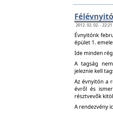
Félévnyit
2012. 02. 02. - 22:
Évnyitónk febru
épület 1. emele
Ide minden régi
A tagság nem
jeleznie kell ta
Az évnyitón a 
évről és ismer
résztvevők kitö
A rendezvény id