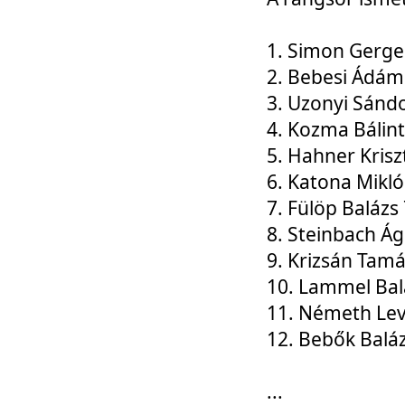
1. Simon Gerge
2. Bebesi Ádám
3. Uzonyi Sánd
4. Kozma Bálin
5. Hahner Krisz
6. Katona Mikl
7. Fülöp Balázs
8. Steinbach Á
9. Krizsán Tam
10. Lammel Bal
11. Németh Le
12. Bebők Balá
...