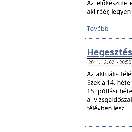
Az előkészület
aki ráér, legyen
...
Tovább
Hegesztés
2011. 12. 02. - 20:
Az aktuális fél
Ezek a 14. hét
15. pótlási hét
a vizsgaidősz
félévben lesz.