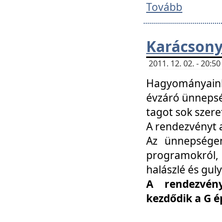
Tovább
Karácsony
2011. 12. 02. - 20:
Hagyományaink
évzáró ünnepség
tagot sok szere
A rendezvényt a
Az ünnepségen
programokról,
halászlé és guly
A rendezvén
kezdődik a G 