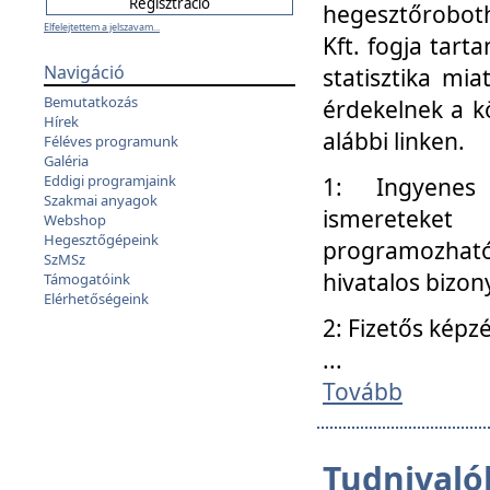
hegesztőroboth
Elfelejtettem a jelszavam...
Kft. fogja tart
Navigáció
statisztika mi
Bemutatkozás
érdekelnek a k
Hírek
alábbi linken.
Féléves programunk
Galéria
Eddigi programjaink
1: Ingyenes k
Szakmai anyagok
ismereteket
Webshop
Hegesztőgépeink
programozhat
SzMSz
hivatalos bizon
Támogatóink
Elérhetőségeink
2: Fizetős képz
...
Tovább
Tudnivalók