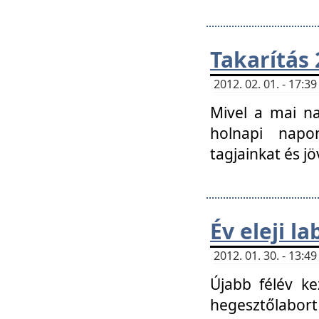
Takarítás 
2012. 02. 01. - 17:
Mivel a mai na
holnapi napon
tagjainkat és jö
Év eleji l
2012. 01. 30. - 13:
Újabb félév ke
hegesztőlabort 