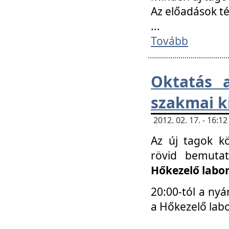
Az előadások 
...
Tovább
Oktatás 
szakmai k
2012. 02. 17. - 16:
Az új tagok k
rövid bemuta
Hőkezelő labo
20:00-tól a nyá
a Hőkezelő lab