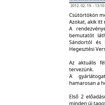
2012. 02. 19. - 13:
Csütörtökön me
Azokat, akik itt 
A rendezvénye
bemutatót lát
Sándortól és 
Hegesztési Ver
Az aktuális f
tervezünk.
A gyárlátoga
hamarosan a h
Első 2 előadás
minden új tago