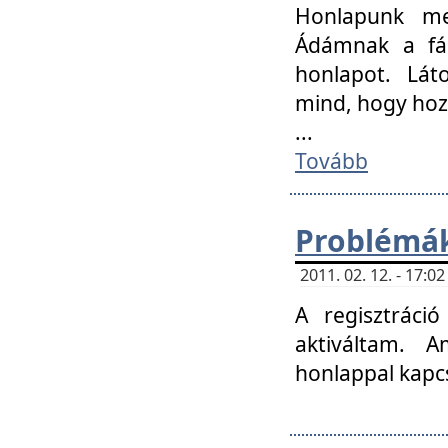
Honlapunk me
Ádámnak a fár
honlapot. Lát
mind, hogy hoz
...
Tovább
Problémák
2011. 02. 12. - 17:
A regisztráci
aktiváltam. 
honlappal kapcs