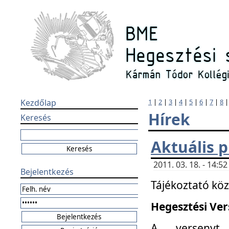
Kezdőlap
1
|
2
|
3
|
4
|
5
|
6
|
7
|
8
Hírek
Keresés
Aktuális 
2011. 03. 18. - 14:
Bejelentkezés
Tájékoztató kö
Hegesztési Vers
A versenyt 