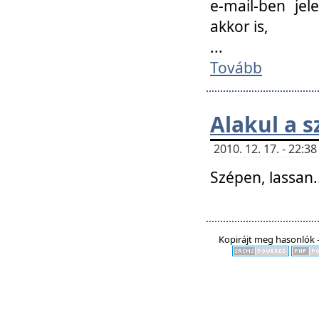
e-mail-ben jel
akkor is,
...
Tovább
Alakul a s
2010. 12. 17. - 22:
Szépen, lassan..
Kopirájt meg hasonlók -