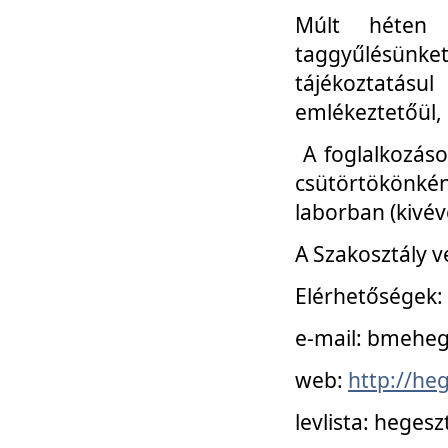
Múlt héten 
taggyűlésünke
tájékoztatásul
emlékeztetőül, a
A foglalkozáso
csütörtökönké
laborban (kivév
A Szakosztály v
Elérhetőségek:
e-mail: bmehe
web:
http://he
levlista: hege