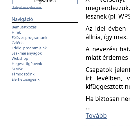
megrendezzük.
Elfelejtettem a jelszavam...
lesznek (pl. WPS
Navigáció
Az idei évben 
Bemutatkozás
Hírek
állnia, így max
Féléves programunk
Galéria
A nevezési hat
Eddigi programjaink
Szakmai anyagok
miatt érdemes 
Webshop
Hegesztőgépeink
Csapatok jele
SzMSz
Támogatóink
írt levélben,
Elérhetőségeink
kifüggesztett n
Ha biztosan ne
...
Tovább