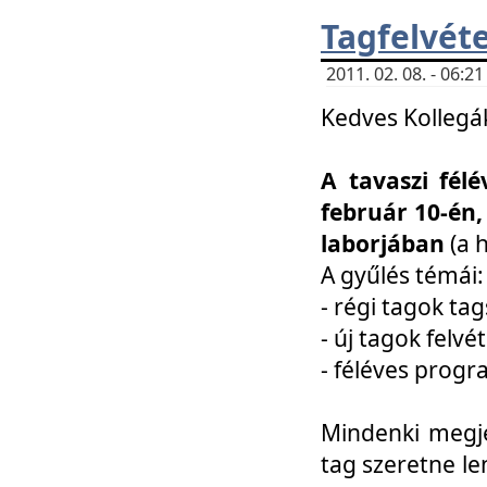
Tagfelvéte
2011. 02. 08. - 06:
Kedves Kollegá
A tavaszi fél
február 10-én,
laborjában
(a 
A gyűlés témái:
- régi tagok t
- új tagok felvé
- féléves prog
Mindenki megje
tag szeretne le