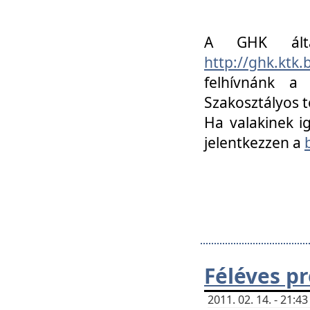
A GHK álta
http://ghk.ktk
felhívnánk a
Szakosztályos t
Ha valakinek i
jelentkezzen a
Féléves p
2011. 02. 14. - 21: