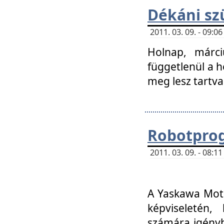
Dékáni sz
2011. 03. 09. - 09:
Holnap, márci
függetlenül a h
meg lesz tartva
Robotpro
2011. 03. 09. - 08:
A Yaskawa Moto
képviseletén, 
számára igényb