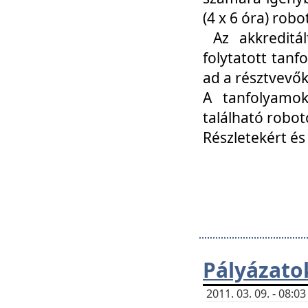
(4 x 6 óra) ro
Az akkreditál
folytatott tan
ad a résztvevő
A tanfolyamok
található robot
Részletekért és
Pályázato
2011. 03. 09. - 08: