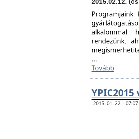
2015.02.12. (cs
Programjaink k
gyárlátogatáso
alkalommal h
rendezünk, ah
megismerhetite
...
Tovább
YPIC2015 
2015. 01. 22. - 07: