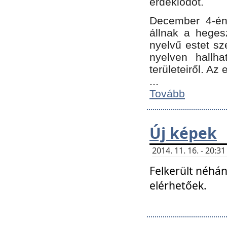
érdeklődőt.
December 4-én
állnak a hegesz
nyelvű estet sz
nyelven hallh
területeiről. A
...
Tovább
Új képek
2014. 11. 16. - 20:
Felkerült néhán
elérhetőek.