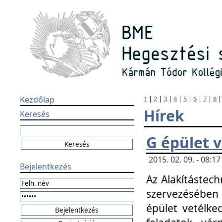
Kezdőlap
1
|
2
|
3
|
4
|
5
|
6
|
7
|
8
Hírek
Keresés
G épület 
2015. 02. 09. - 08:
Bejelentkezés
Az Alakítástech
szervezésében
épület vetélke