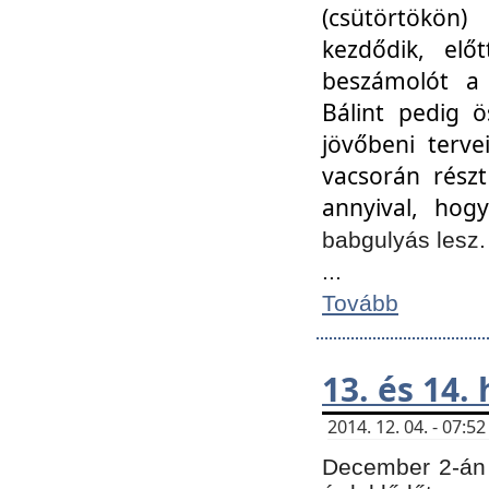
(csütörtökön
kezdődik, elő
beszámolót a 
Bálint pedig ö
jövőbeni terve
vacsorán részt
annyival, hogy
babgulyás lesz
...
Tovább
13. és 14.
2014. 12. 04. - 07:
December 2-án 