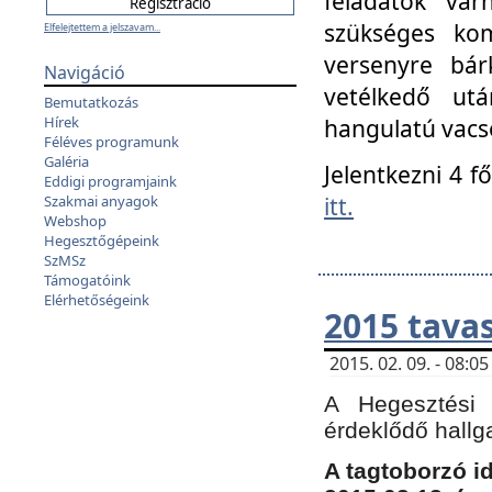
feladatok vá
szükséges kom
Elfelejtettem a jelszavam...
versenyre bár
Navigáció
vetélkedő ut
Bemutatkozás
Hírek
hangulatú vacso
Féléves programunk
Galéria
Jelentkezni 4 f
Eddigi programjaink
itt.
Szakmai anyagok
Webshop
Hegesztőgépeink
SzMSz
Támogatóink
Elérhetőségeink
2015 tavas
2015. 02. 09. - 08:
A Hegesztési 
érdeklődő hallg
A tagtoborzó i