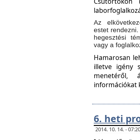
Csütörtökön 
laborfoglalkozá
Az elkövetke
estet rendezni
hegesztési té
vagy a foglalko
Hamarosan lehe
illetve igény
menetéről, á
információkat 
6. heti p
2014. 10. 14. - 07