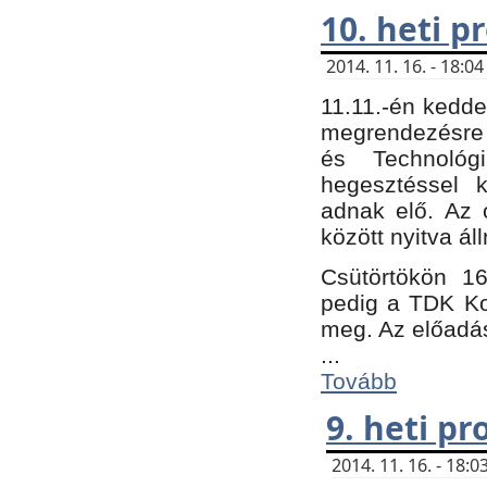
10. heti 
2014. 11. 16. - 18:
11.11.-én kedde
megrendezésre 
és Technológ
hegesztéssel k
adnak elő. Az o
között nyitva ál
Csütörtökön 16
pedig a TDK Kon
meg. Az előadá
...
Tovább
9. heti p
2014. 11. 16. - 18