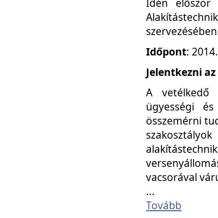
Idén először
Alakítástechni
szervezésében
Időpont
: 2014
Jelentkezni az
A vetélkedő 
ügyességi és
összemérni tud
szakosztályok 
alakítástec
versenyállom
vacsorával vár
...
Tovább