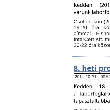
Kedden (201
várunk laborfo
Csütörtökön (20
19-20 óra kö
címmel Eisne
InterCert Kft. 
20-22 óra közöt
8. heti p
2014. 10. 31. - 08
Kedden 18 ó
a laborfoglal
tapasztaltabba