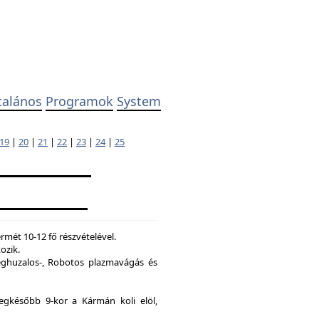
talános
Programok
System
19
|
20
|
21
|
22
|
23
|
24
|
25
mét 10-12 fő részvételével.
ozik.
ghuzalos-, Robotos plazmavágás és
legkésőbb 9-kor a Kármán koli elöl,