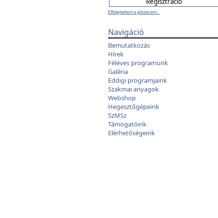
Elfelejtettem a jelszavam...
Navigáció
Bemutatkozás
Hírek
Féléves programunk
Galéria
Eddigi programjaink
Szakmai anyagok
Webshop
Hegesztőgépeink
SzMSz
Támogatóink
Elérhetőségeink