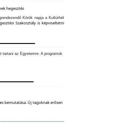
knek hegesztés
rendezendő Körök napja a Kultúrhét
sztési Szakosztály is képviseltetni
t tartani az Egyetemre. A programok
tes bemutatása. Új tagoknak erősen