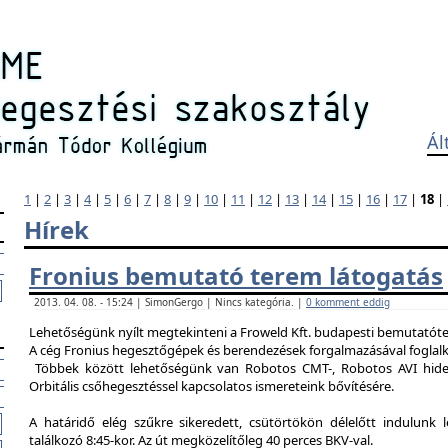
Ál
1
|
2
|
3
|
4
|
5
|
6
|
7
|
8
|
9
|
10
|
11
|
12
|
13
|
14
|
15
|
16
|
17
|
18
|
Hírek
Fronius bemutató terem látogatás
2013. 04. 08. - 15:24 | SimonGergo | Nincs kategória. |
0 komment eddig
Lehetőségünk nyílt megtekinteni a Froweld Kft. budapesti bemutatóter
A cég Fronius hegesztőgépek és berendezések forgalmazásával foglalk
Többek között lehetőségünk van Robotos CMT-, Robotos AVI hide
Orbitális csőhegesztéssel kapcsolatos ismereteink bővítésére.
A határidő elég szűkre sikeredett, csütörtökön délelőtt indulunk 
találkozó 8:45-kor. Az út megközelítőleg 40 perces BKV-val.