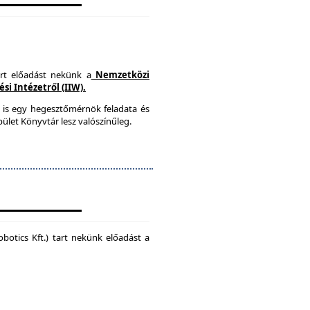
art előadást nekünk a
Nemzetközi
i Intézetről (IIW).
 is egy hegesztőmérnök feladata és
ület Könyvtár lesz valószínűleg.
botics Kft.) tart nekünk előadást a