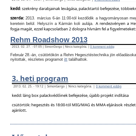
kedd
: szekrény darabjainak levágása, palacktartó befejezése, többie
szerda:
2013. március 6-án 11:00-tól kezdődik a hagyományosan meg
A rendezvényen a Hege
keretein belül. Helyszín a Kármán koli aulája.
fogja magát, ezzel kapcsolatban 2 dologra hívnám fel a figyelmeteket:
Rehm Roadshow 2013
2013. 02. 27. - 07:05 | SimonGergo | Nincs kategória. |
0 komment eddig
Február 28.-án, csütörtökön a Rehm Hegesztéstechnika jön előadásoka
nyitottak, részletes programot
itt
találhattok.
3. heti program
2013. 02. 25. - 19:12 | SimonGergo | Nincs kategória. |
0 komment eddig
kedd: láng box palackvédőinek befejezése, újabb projekt indítása
csütörtök: hegesztés és 18:00-tól MIG/MAG és MMA eljárások részle
ajánlott.