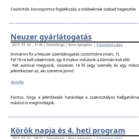
Csütörtök: kiscsoportos foglalkozás, a többieknek szabad hegesztés
Neuzer gyárlátogatás
2013. 03. 04. - 21:46 | SimonGergo | Nincs kategória. |
0 komment eddig
Immáron fix a Neuzer üzemlátogatás csütörtökre (márc. 7).
Fél 10-re kell odaérnünk, így 8 órakor indulunk a Kármán koli elől.
Két autóval megyünk, összesen 14 fő (egy személy és egy mikro
jelentkezzen az, aki szeretne jönni!
doodle
Fontos, hogy a jelentkezés határideje a szakosztályos hallgatókn
máshol is meghirdetjük.
Körök napja és 4. heti program
2013. 03. 01. - 08:21 | SimonGergo | Nincs kategória. |
0 komment eddig