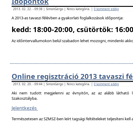
Időpontok
2013. 02. 22. - 09:38 | SimonGergo | Nincs kategória. |
0 komment eddig
A 2013-as tavaszi félévben a gyakorlati foglalkozások időpontja:
kedd: 18:00-20:00, csütörtök: 16:00
Az időintervallumokon belül szabadon lehet mozogni, mindenki akkor
Online regisztráció 2013 tavaszi f
2013. 02. 20. - 09:44 | SimonGergo | Nincs kategória. |
0 komment eddig
Aki nem tudott megjelenni az évnyitón, az az alább látható li
Szakosztályba.
Jelentkezés
Természetesen az SZMSZ-ben leírt tagsági feltételeket teljesíteni kell a