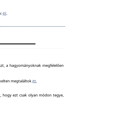
n:
itt
.
észt, a hagyományoknak megfelelően
ékelten megtaláltok
itt.
it, hogy ezt csak olyan módon tegye,