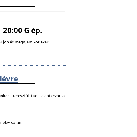
-20:00 G ép.
 jön és megy, amikor akar.
élévre
nken keresztül tud jelentkezni a
 félév során.