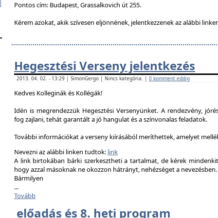
Pontos cím: Budapest, Grassalkovich út 255.
Kérem azokat, akik szívesen eljönnének, jelentkezzenek az alábbi linke
Hegesztési Verseny jelentkezés
2013. 04. 02. - 13:29 | SimonGergo | Nincs kategória. |
0 komment eddig
Kedves Kolleginák és Kollégák!
Idén is megrendezzük Hegesztési Versenyünket. A rendezvény, jór
fog zajlani, tehát garantált a jó hangulat és a színvonalas feladatok.
További információkat a verseny kiírásából meríthettek, amelyet mell
Nevezni az alábbi linken tudtok:
link
A link birtokában bárki szerkesztheti a tartalmat, de kérek mindenk
hogy azzal másoknak ne okozzon hátrányt, nehézséget a nevezésben.
Bármilyen
...
Tovább
előadás és 8. heti program