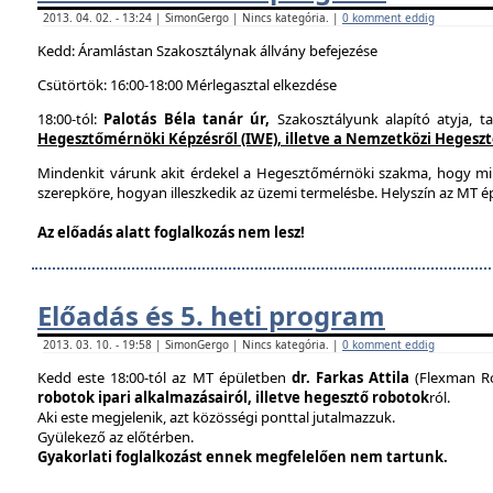
2013. 04. 02. - 13:24 | SimonGergo | Nincs kategória. |
0 komment eddig
Kedd: Áramlástan Szakosztálynak állvány befejezése
Csütörtök: 16:00-18:00 Mérlegasztal elkezdése
18:00-tól:
Palotás Béla tanár úr,
Szakosztályunk alapító atyja, t
Hegesztőmérnöki Képzésről (IWE), illetve a Nemzetközi Hegesztés
Mindenkit várunk akit érdekel a Hegesztőmérnöki szakma, hogy mi
szerepköre, hogyan illeszkedik az üzemi termelésbe. Helyszín az MT ép
Az előadás alatt foglalkozás nem lesz!
Előadás és 5. heti program
2013. 03. 10. - 19:58 | SimonGergo | Nincs kategória. |
0 komment eddig
Kedd este 18:00-tól az MT épületben
dr. Farkas Attila
(Flexman Ro
robotok ipari alkalmazásairól, illetve hegesztő robotok
ról.
Aki este megjelenik, azt közösségi ponttal jutalmazzuk.
Gyülekező az előtérben.
Gyakorlati foglalkozást ennek megfelelően nem tartunk.