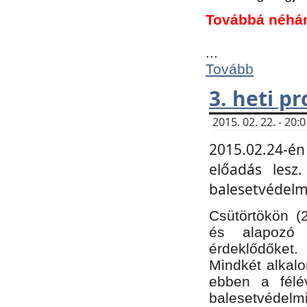
Továbbá néhá
...
Tovább
3. heti p
2015. 02. 22. - 20
2015.02.24-én
előadás lesz
balesetvédelmi
Csütörtökön (
és alapozó e
érdeklődőket.
Mindkét alkalo
ebben a félé
balesetvédelmi