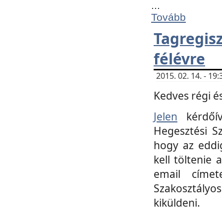
...
Tovább
Tagregi
félévre
2015. 02. 14. - 1
Kedves régi és
Jelen
kérdőív
Hegesztési Sz
hogy az eddi
kell töltenie
email címet
Szakosztályo
kiküldeni.