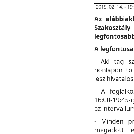
2015. 02. 14. - 
Az alábbiak
Szakosztá
legfontosabb
A legfontosa
- Aki tag s
honlapon töl
lesz hivatalo
- A foglalk
16:00-19:45-i
az intervallu
- Minden pr
megadott e