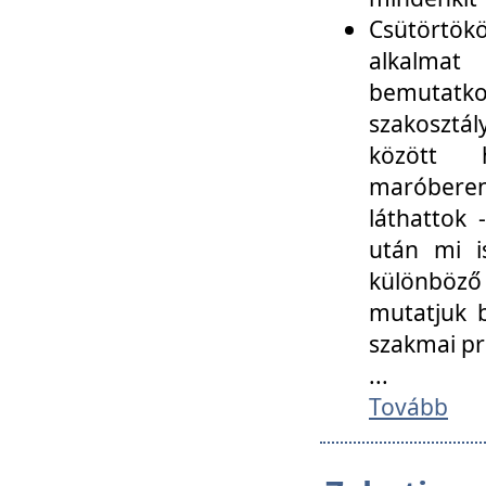
Csütörtökö
alkalmat
bemutatko
szakosztál
között
maróbere
láthattok
után mi i
különböző 
mutatjuk b
szakmai p
...
Tovább