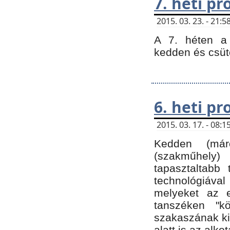
7. heti p
2015. 03. 23. - 21
A 7. héten a 
kedden és csüt
6. heti p
2015. 03. 17. - 08
Kedden (márc
(szakműhely)
tapasztaltabb 
technológiával
melyeket az e
tanszéken "k
szakaszának ki
alatt is az alko