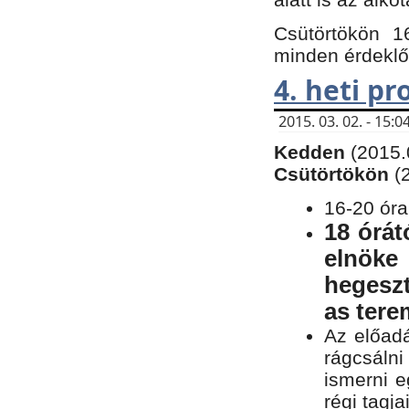
Csütörtökön 1
minden érdeklő
4. heti p
2015. 03. 02. - 15
Kedden
(2015.
Csütörtökön
(
16-20 óra
18 órát
elnöke
hegeszt
as ter
Az előad
rágcsálni
ismerni e
régi tagja