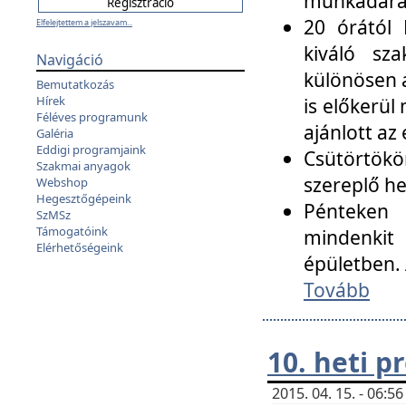
munkadarab
20 órától 
Elfelejtettem a jelszavam...
kiváló sz
Navigáció
különösen a
Bemutatkozás
Hírek
is előkerül
Féléves programunk
ajánlott az
Galéria
Eddigi programjaink
Csütörtökö
Szakmai anyagok
szereplő he
Webshop
Hegesztőgépeink
Pénteken 
SzMSz
Támogatóink
mindenkit
Elérhetőségeink
épületben. 
Tovább
10. heti 
2015. 04. 15. - 06: