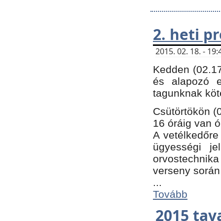
2. heti 
2015. 02. 18. - 1
Kedden (02.17
és alapozó e
tagunknak köt
Csütörtökön (0
16 óráig van ó
A vetélkedőre 
ügyességi je
orvostechnika 
verseny során
...
Tovább
2015 tav