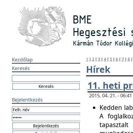
Kezdőlap
1
|
2
|
3
|
4
|
5
|
6
|
7
|
8
Hírek
Keresés
11. heti 
2015. 04. 21. - 06:
Bejelentkezés
Kedden labo
A foglalko
tapasztal