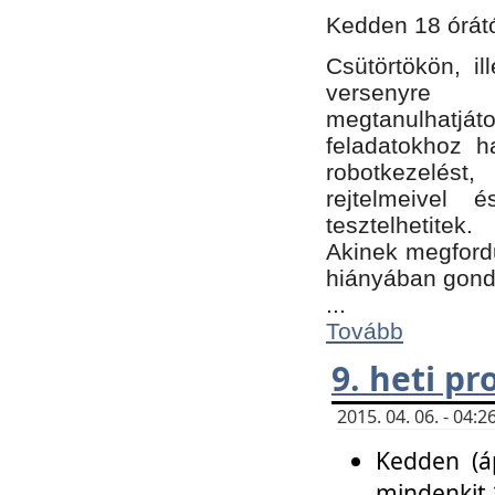
Kedden 18 órátó
Csütörtökön, i
versenyre k
megtanulhatj
feladatokhoz ha
robotkezelést
rejtelmeivel 
tesztelhetitek.
Akinek megfordu
hiányában gon
...
Tovább
9. heti p
2015. 04. 06. - 04
Kedden (áp
mindenkit 