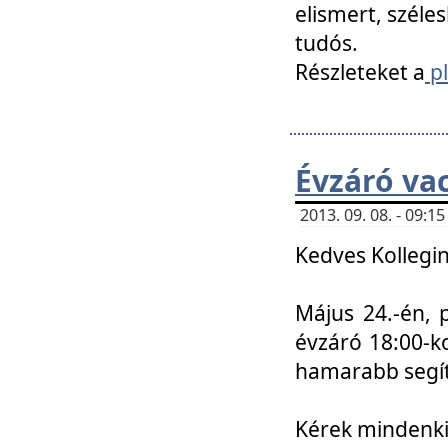
elismert, széle
tudós.
Részleteket a
pl
Évzáró va
2013. 09. 08. - 09:
Kedves Kollegin
Május 24.-én, 
évzáró 18:00-ko
hamarabb segít
Kérek mindenkit