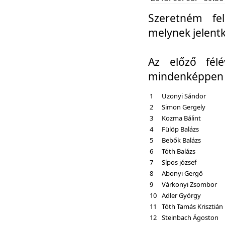
Szeretném fel
melynek jelent
Az előző fél
mindenképpen a
1
Uzonyi Sándor
2
Simon Gergely
3
Kozma Bálint
4
Fülöp Balázs
5
Bebők Balázs
6
Tóth Balázs
7
Sípos józsef
8
Abonyi Gergő
9
Várkonyi Zsombor
10
Adler György
11
Tóth Tamás Krisztián
12
Steinbach Ágoston