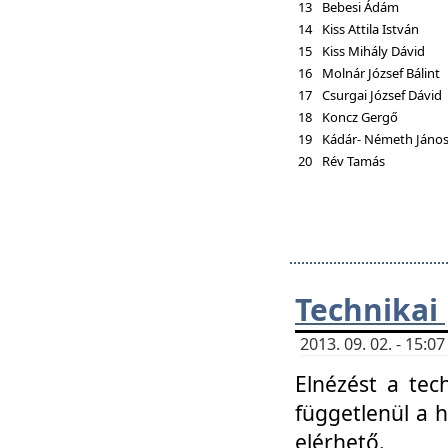
13
Bebesi Ádám
14
Kiss Attila István
15
Kiss Mihály Dávid
16
Molnár József Bálint
17
Csurgai József Dávid
18
Koncz Gergő
19
Kádár- Németh Jáno
20
Rév Tamás
Technikai
2013. 09. 02. - 15:
Elnézést a tec
függetlenül a 
elérhető.