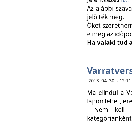
Az alábbi szav
jelölték meg.
Őket szeretném 
e még az időpo
Ha valaki tud 
Varratver
2013. 04. 30. - 12:
Ma elindul a V
lapon lehet, er
Nem kell mi
kategóriánként 