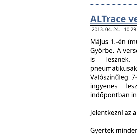
ALTrace v
2013. 04. 24. - 10:
Május 1.-én (m
Győrbe. A vers
is lesznek
pneumatikusak
Valószínűleg 7
ingyenes lesz
indőpontban in
Jelentkezni az a
Gyertek mindenk