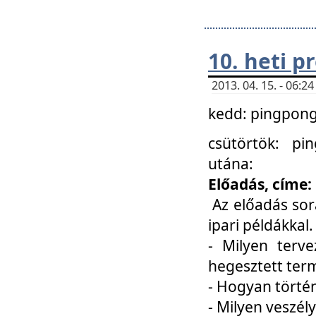
10. heti 
2013. 04. 15. - 06:
kedd: pingpong 
csütörtök: pi
utána:
Előadás, címe:
Az előadás sor
ipari példákkal
- Milyen terve
hegesztett ter
- Hogyan törté
- Milyen veszély