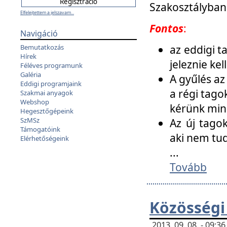
Szakosztályban
Elfelejtettem a jelszavam...
Fontos
:
Navigáció
az eddigi 
Bemutatkozás
Hírek
jeleznie ke
Féléves programunk
Galéria
A gyűlés az
Eddigi programjaink
a régi tago
Szakmai anyagok
Webshop
kérünk min
Hegesztőgépeink
SzMSz
Az új tago
Támogatóink
aki nem tud
Elérhetőségeink
...
Tovább
Közösségi
2013. 09. 08. - 09: