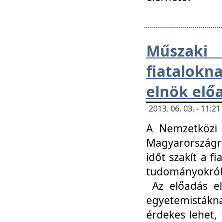
Műsza
fiatalokn
elnök elő
2013. 06. 03. - 11:
A Nemzetközi 
Magyarországr
időt szakít a f
tudományokról 
Az előadás el
egyetemisták
érdekes lehet,