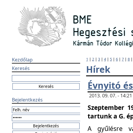
Kezdőlap
1
|
2
|
3
|
4
|
5
|
6
|
7
|
8
Hírek
Keresés
Évnyitó és
2013. 09. 07. - 14:
Bejelentkezés
Szeptember 19
tartunk a G. é
A gyűlésre v