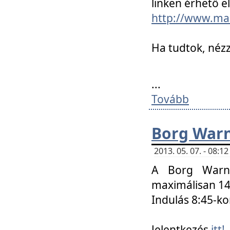
linken érhető el
http://www.mac
Ha tudtok, nézz
...
Tovább
Borg Warn
2013. 05. 07. - 08:
A Borg Warne
maximálisan 14 
Indulás 8:45-ko
Jelentkezés
itt!