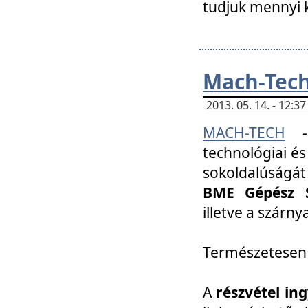
tudjuk mennyi k
Mach-Tech 
2013. 05. 14. - 12:
MACH-TECH
technológiai és
sokoldalúságát
BME Gépész S
illetve a szárn
Természetesen
A
részvétel in