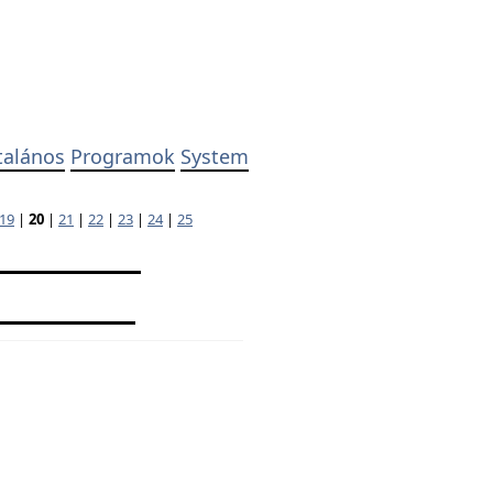
talános
Programok
System
19
|
20
|
21
|
22
|
23
|
24
|
25