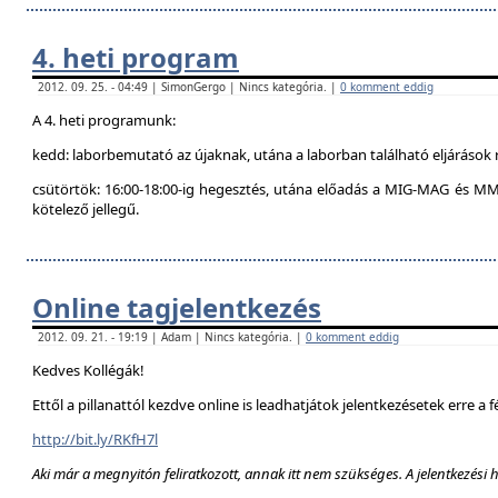
4. heti program
2012. 09. 25. - 04:49 | SimonGergo | Nincs kategória. |
0 komment eddig
A 4. heti programunk:
kedd: laborbemutató az újaknak, utána a laborban található eljárások 
csütörtök: 16:00-18:00-ig hegesztés, utána előadás a MIG-MAG és MM
kötelező jellegű.
Online tagjelentkezés
2012. 09. 21. - 19:19 | Adam | Nincs kategória. |
0 komment eddig
Kedves Kollégák!
Ettől a pillanattól kezdve online is leadhatjátok jelentkezésetek erre a f
http://bit.ly/RKfH7l
Aki már a megnyitón feliratkozott, annak itt nem szükséges. A jelentkezési 