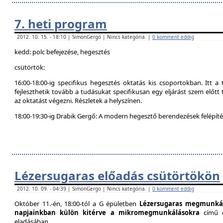
7. heti program
2012. 10. 15. - 18:10 | SimonGergo | Nincs kategória. |
0 komment eddig
kedd: polc befejezése, hegesztés
csütörtök:
16:00-18:00-ig specifikus hegesztés oktatás kis csoportokban. Itt 
fejleszthetik tovább a tudásukat specifikusan egy eljárást szem előtt t
az oktatást végezni. Részletek a helyszínen.
18:00-19:30-ig Drabik Gergő: A modern hegesztő berendezések felépítés
Lézersugaras előadás csütörtökön
2012. 10. 09. - 04:39 | SimonGergo | Nincs kategória. |
0 komment eddig
Október 11.-én, 18:00-tól a G épületben
Lézersugaras megmunkál
napjainkban külön kitérve a mikromegmunkálásokra
című 
eladásában.