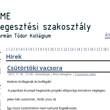
Ál
1
|
2
|
3
|
4
|
5
|
6
|
7
|
8
|
9
|
10
|
11
|
12
|
13
|
14
|
15
|
16
|
17
|
18
|
Hírek
Csütörtöki vacsora
2012. 11. 06. - 21:28 | SimonGergo | Nincs kategória. |
0 komment eddig
Kedves Kolleginák és kollégák!
A paprikás krumpli hegesztés projekt időpontja immáron végleges:
Jelen hét csütörtök, 16:00. (nov. 8)
Így most csütörtökön nem tartunk foglalkozást.