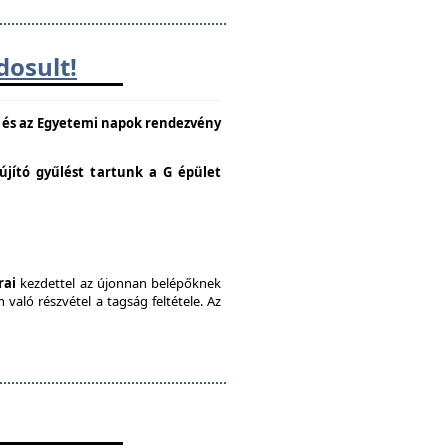
dosult!
e és az Egyetemi napok rendezvény
lújító gyűlést tartunk a G épület
rai
kezdettel az újonnan belépőknek
való részvétel a tagság feltétele. Az