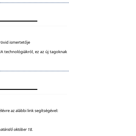
rövid ismertetője
A technológiákról, ez az új tagoknak
élévre az alábbi link segítségével:
határidő október 18.