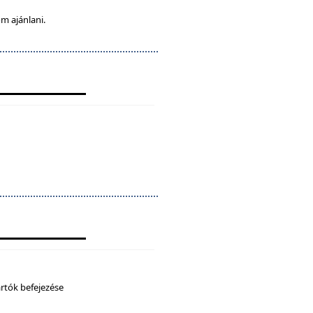
m ajánlani.
artók befejezése