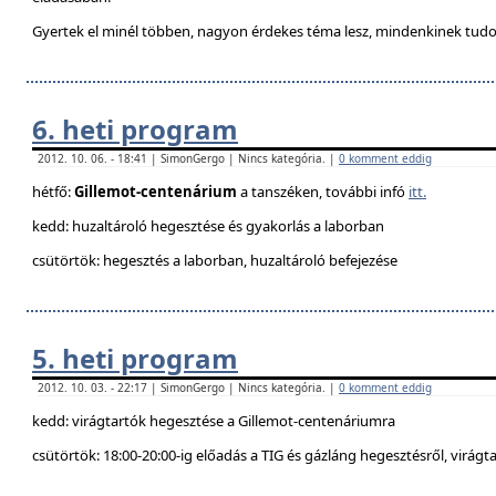
Gyertek el minél többen, nagyon érdekes téma lesz, mindenkinek tudo
6. heti program
2012. 10. 06. - 18:41 | SimonGergo | Nincs kategória. |
0 komment eddig
hétfő:
Gillemot-centenárium
a tanszéken, további infó
itt.
kedd: huzaltároló hegesztése és gyakorlás a laborban
csütörtök: hegesztés a laborban, huzaltároló befejezése
5. heti program
2012. 10. 03. - 22:17 | SimonGergo | Nincs kategória. |
0 komment eddig
kedd: virágtartók hegesztése a Gillemot-centenáriumra
csütörtök: 18:00-20:00-ig előadás a TIG és gázláng hegesztésről, virágt