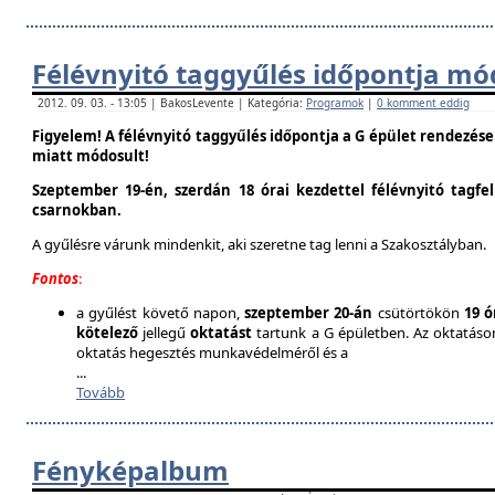
Félévnyitó taggyűlés időpontja mó
2012. 09. 03. - 13:05 | BakosLevente | Kategória:
Programok
|
0 komment eddig
Figyelem! A félévnyitó taggyűlés időpontja a G épület rendezés
miatt módosult!
Szeptember 19-én, szerdán 18 órai kezdettel félévnyitó tagfe
csarnokban.
A gyűlésre várunk mindenkit, aki szeretne tag lenni a Szakosztályban.
Fontos
:
a gyűlést követő napon,
szeptember 20-án
csütörtökön
19 ó
kötelező
jellegű
oktatást
tartunk a G épületben. Az oktatáson 
oktatás hegesztés munkavédelméről és a
...
Tovább
Fényképalbum