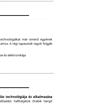
a technológiákat már ismerő egyének
artva. A régi tapasztalt tagok folgják
e és elektronikája
ás technológiája és alkalmazása
előadást hallhatjátok Drabik Gergő