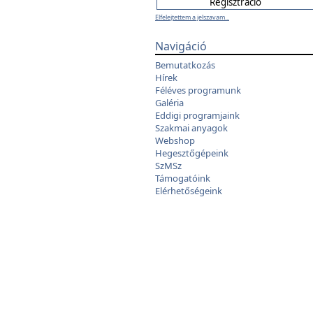
Elfelejtettem a jelszavam...
Navigáció
Bemutatkozás
Hírek
Féléves programunk
Galéria
Eddigi programjaink
Szakmai anyagok
Webshop
Hegesztőgépeink
SzMSz
Támogatóink
Elérhetőségeink