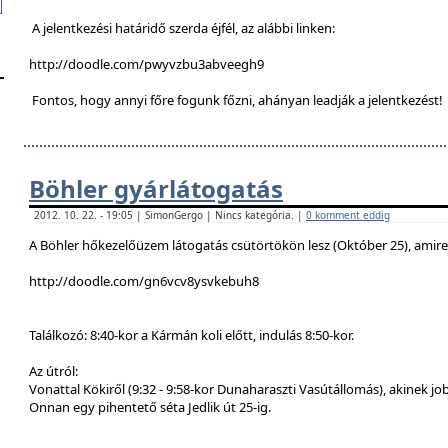
A jelentkezési határidő szerda éjfél, az alábbi linken:
http://doodle.com/pwyvzbu3abveegh9
Fontos, hogy annyi főre fogunk főzni, ahányan leadják a jelentkezést!
Böhler gyárlátogatás
2012. 10. 22. - 19:05 | SimonGergo | Nincs kategória. |
0 komment eddig
A Böhler hőkezelőüzem látogatás csütörtökön lesz (Október 25), amire a
http://doodle.com/gn6vcv8ysvkebuh8
Találkozó: 8:40-kor a Kármán koli előtt, indulás 8:50-kor.
Az útról:
Vonattal Kökiről (9:32 - 9:58-kor Dunaharaszti Vasútállomás), akinek job
Onnan egy pihentető séta Jedlik út 25-ig.