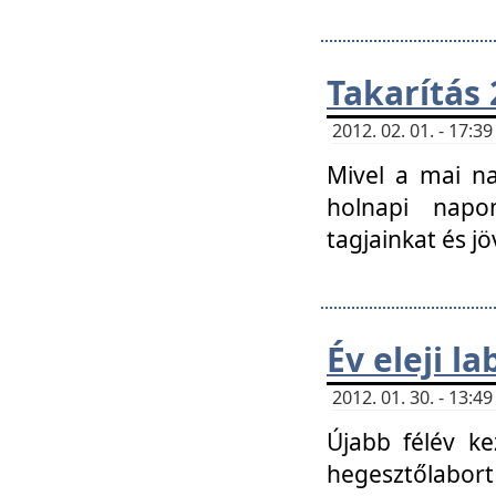
Takarítás 
2012. 02. 01. - 17:
Mivel a mai na
holnapi napon
tagjainkat és jö
Év eleji l
2012. 01. 30. - 13:
Újabb félév ke
hegesztőlabort 