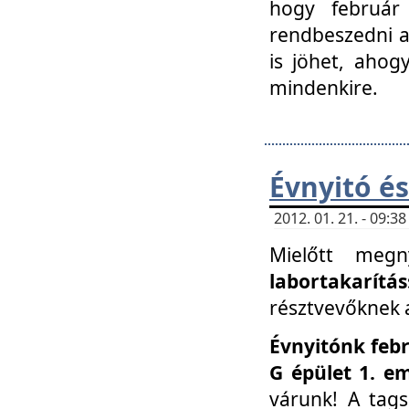
hogy február 
rendbeszedni a 
is jöhet, ahog
mindenkire.
Évnyitó és
2012. 01. 21. - 09:
Mielőtt megn
labortakarítás
résztvevőknek a 
Évnyitónk febr
G épület 1. e
várunk! A tag