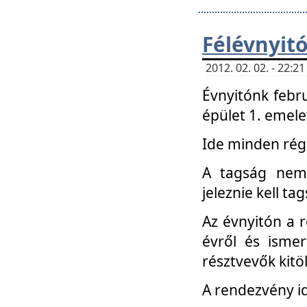
Félévnyit
2012. 02. 02. - 22:
Évnyitónk febru
épület 1. emele
Ide minden régi
A tagság nem
jeleznie kell ta
Az évnyitón a 
évről és ismer
résztvevők kitö
A rendezvény id