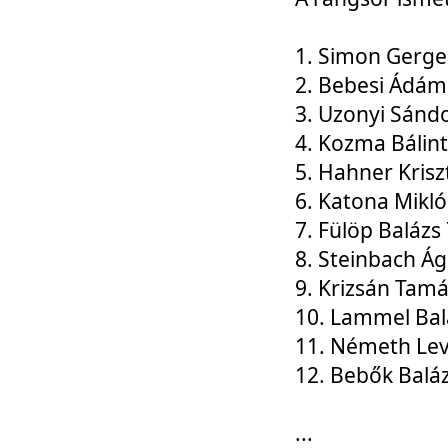
1. Simon Gerge
2. Bebesi Ádám
3. Uzonyi Sánd
4. Kozma Bálin
5. Hahner Krisz
6. Katona Mikl
7. Fülöp Balázs
8. Steinbach Á
9. Krizsán Tam
10. Lammel Bal
11. Németh Le
12. Bebők Balá
...