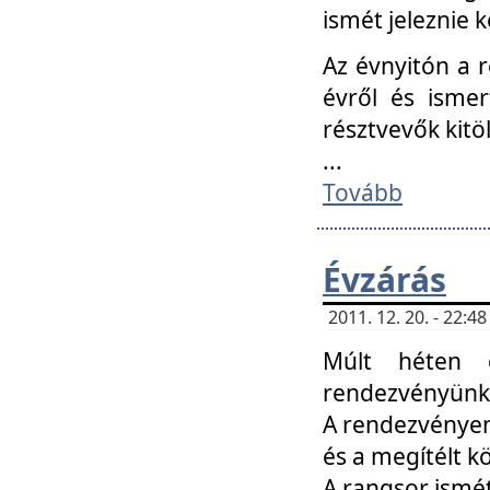
ismét jeleznie k
Az évnyitón a 
évről és ismer
résztvevők kitö
...
Tovább
Évzárás
2011. 12. 20. - 22:
Múlt héten c
rendezvényünk, 
A rendezvényen 
és a megítélt k
A rangsor ismét