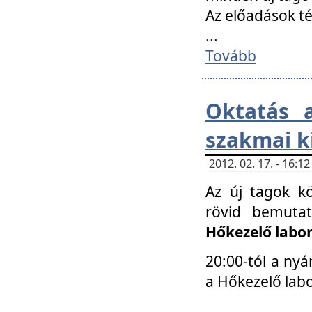
Az előadások 
...
Tovább
Oktatás 
szakmai k
2012. 02. 17. - 16:
Az új tagok k
rövid bemuta
Hőkezelő labo
20:00-tól a nyá
a Hőkezelő lab