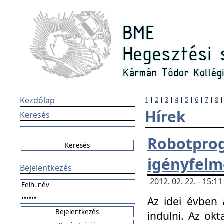
Kezdőlap
1
|
2
|
3
|
4
|
5
|
6
|
7
|
8
Hírek
Keresés
Robotpr
igényfelm
Bejelentkezés
2012. 02. 22. - 15:
Az idei évben 
indulni. Az o