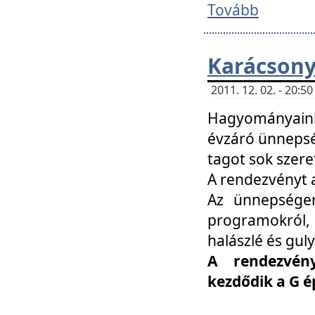
Tovább
Karácsony
2011. 12. 02. - 20:
Hagyományaink
évzáró ünnepség
tagot sok szere
A rendezvényt a
Az ünnepségen
programokról,
halászlé és guly
A rendezvén
kezdődik a G 