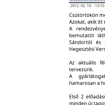
2012. 02. 19. - 13:
Csütörtökön me
Azokat, akik itt 
A rendezvénye
bemutatót lát
Sándortól és 
Hegesztési Ver
Az aktuális f
tervezünk.
A gyárlátoga
hamarosan a h
Első 2 előadás
minden új tago