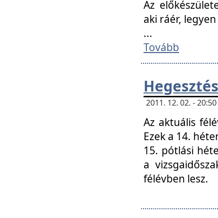
Az előkészület
aki ráér, legyen
...
Tovább
Hegesztés
2011. 12. 02. - 20:
Az aktuális fél
Ezek a 14. hét
15. pótlási hét
a vizsgaidősz
félévben lesz.