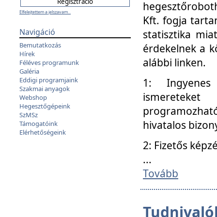
hegesztőroboth
Elfelejtettem a jelszavam...
Kft. fogja tart
Navigáció
statisztika mi
Bemutatkozás
érdekelnek a k
Hírek
alábbi linken.
Féléves programunk
Galéria
Eddigi programjaink
1: Ingyenes k
Szakmai anyagok
ismereteket
Webshop
Hegesztőgépeink
programozhat
SzMSz
hivatalos bizon
Támogatóink
Elérhetőségeink
2: Fizetős képz
...
Tovább
Tudnivalók