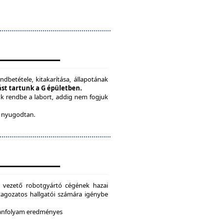
ndbetétele, kitakarítása, állapotának
tást tartunk a G épületben.
ük rendbe a labort, addig nem fogjuk
be nyugodtan.
g vezető robotgyártó cégének hazai
i tagozatos hallgatói számára igénybe
 tanfolyam eredményes