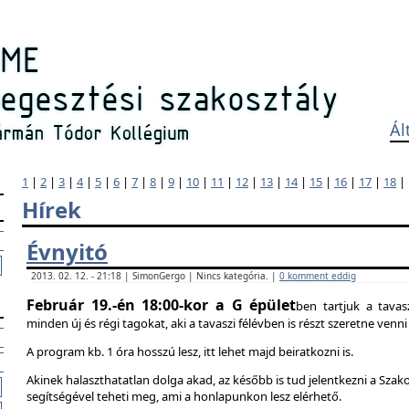
Ál
1
|
2
|
3
|
4
|
5
|
6
|
7
|
8
|
9
|
10
|
11
|
12
|
13
|
14
|
15
|
16
|
17
|
18
|
Hírek
Évnyitó
2013. 02. 12. - 21:18 | SimonGergo | Nincs kategória. |
0 komment eddig
Február 19.-én 18:00-kor a G épület
ben tartjuk a tavas
minden új és régi tagokat, aki a tavaszi félévben is részt szeretne ven
A program kb. 1 óra hosszú lesz, itt lehet majd beiratkozni is.
Akinek halaszthatatlan dolga akad, az később is tud jelentkezni a Szak
segítségével teheti meg, ami a honlapunkon lesz elérhető.