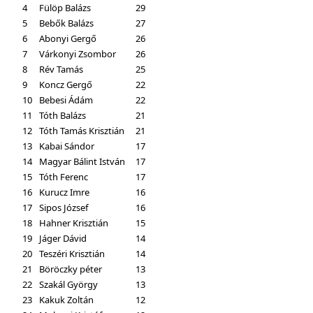
4
Fülöp Balázs
29
5
Bebők Balázs
27
6
Abonyi Gergő
26
7
Várkonyi Zsombor
26
8
Rév Tamás
25
9
Koncz Gergő
22
10
Bebesi Ádám
22
11
Tóth Balázs
21
12
Tóth Tamás Krisztián
21
13
Kabai Sándor
17
14
Magyar Bálint István
17
15
Tóth Ferenc
17
16
Kurucz Imre
16
17
Sipos József
16
18
Hahner Krisztián
15
19
Jáger Dávid
14
20
Teszéri Krisztián
14
21
Böröczky péter
13
22
Szakál György
13
23
Kakuk Zoltán
12