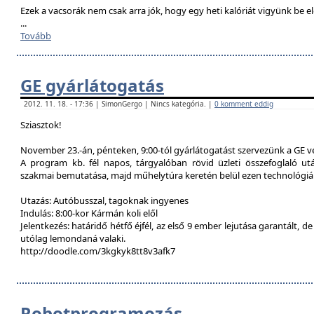
Ezek a vacsorák nem csak arra jók, hogy egy heti kalóriát vigyünk be e
...
Tovább
GE gyárlátogatás
2012. 11. 18. - 17:36 | SimonGergo | Nincs kategória. |
0 komment eddig
Sziasztok!
November 23.-án, pénteken, 9:00-tól gyárlátogatást szervezünk a GE 
A program kb. fél napos, tárgyalóban rövid üzleti összefoglaló u
szakmai bemutatása, majd műhelytúra keretén belül ezen technológiák
Utazás: Autóbusszal, tagoknak ingyenes
Indulás: 8:00-kor Kármán koli elől
Jelentkezés: határidő hétfő éjfél, az első 9 ember lejutása garantált, d
utólag lemondaná valaki.
http://doodle.com/3kgkyk8tt8v3afk7
Robotprogramozás