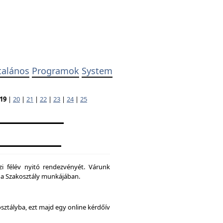
talános
Programok
System
19
|
20
|
21
|
22
|
23
|
24
|
25
zi félév nyitó rendezvényét. Várunk
ni a Szakosztály munkájában.
osztályba, ezt majd egy online kérdőív