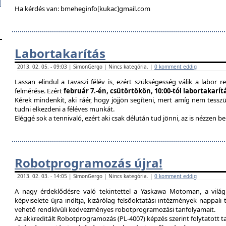
Ha kérdés van: bmeheginfo[kukac]gmail.com
Labortakarítás
2013. 02. 05. - 09:03 | SimonGergo | Nincs kategória. |
0 komment eddig
Lassan elindul a tavaszi félév is, ezért szükségesség válik a labor re
felmérése. Ezért
február 7.-én, csütörtökön, 10:00-tól labortakarí
Kérek mindenkit, aki ráér, hogy jöjjön segíteni, mert amíg nem tessz
tudni elkezdeni a féléves munkát.
Eléggé sok a tennivaló, ezért aki csak délután tud jönni, az is nézzen 
Robotprogramozás újra!
2013. 02. 03. - 14:05 | SimonGergo | Nincs kategória. |
0 komment eddig
A nagy érdeklődésre való tekintettel a Yaskawa Motoman, a vilá
képviselete újra indítja, kizárólag felsőoktatási intézmények nappal
vehető rendkívüli kedvezményes robotprogramozási tanfolyamait.
Az akkreditált Robotprogramozás (PL-4007) képzés szerint folytatott