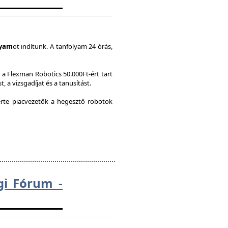
lyam
ot indítunk. A tanfolyam 24 órás,
a Flexman Robotics 50.000Ft-ért tart
, a vizsgadíjat és a tanusítást.
te piacvezetők a hegesztő robotok
gi Fórum -