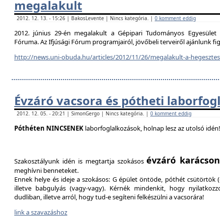
megalakult
2012. 12. 13. - 15:26 | BakosLevente | Nincs kategória. |
0 komment eddig
2012. június 29-én megalakult a Gépipari Tudományos Egyesület H
Fóruma. Az Ifjúsági Fórum programjairól, jövőbeli terveiről ajánlunk f
http://news.uni-obuda.hu/articles/2012/11/26/megalakult-a-hegesztesi
Évzáró vacsora és pótheti laborfog
2012. 12. 05. - 20:21 | SimonGergo | Nincs kategória. |
0 komment eddig
Póthéten NINCSENEK
laborfoglalkozások, holnap lesz az utolsó idén
évzáró karácson
Szakosztályunk idén is megtartja szokásos
meghívni benneteket.
Ennek helye és ideje a szokásos: G épület öntöde, póthét csütörtök (d
illetve babgulyás (vagy-vagy). Kérnék mindenkit, hogy nyilatkozz
dudliban, illetve arról, hogy tud-e segíteni felkészülni a vacsorára!
link a szavazáshoz