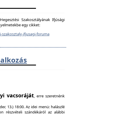
egesztési Szakosztályának Ifjúsági
igyelmetekbe egy cikket:
-szakosztaly-ifjusagi-foruma
lalkozás
!
yi vacsoráját
, erre szeretnénk
ec 13.) 18:00. Az idei menü: halászlé
on részvételi szándékáról az alábbi