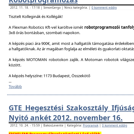
2012. 11. 18. - 17:18 | SimonGergo | Nincs kategória. |
0 komment eddig
Tisztelt Kolleginák és Kollégák!
A Flexman Robotics Kft-vel karöltve ismét
robotprogramozói tanfo
3x8 órás bontásban, szombati napokon.
A képzés piaci ára 900€, amit most a hallgatók támogatása érdekében 
a hallgatóknak. Az ár magában foglalja az elméleti és gyakorlati oktatást
A képzés MOTOMAN robotokon zajlik. A Motoman robotok világszer
között.
A képzés helyszíne: 1173 Budapest, Összekötő
...
Tovább
GTE Hegesztési Szakosztály Ifjúsá
Nyitó ankét 2012. november 16.
2012. 10. 24. - 15:59 | BakosLevente | Kategória:
Programok
|
0 komment eddig