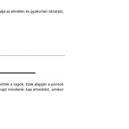
ja az elméleti és gyakorlati oktatást,
jtöttek a tagok. Ezek alapján a pontok
 majd mindenki kap értesítést, amikor