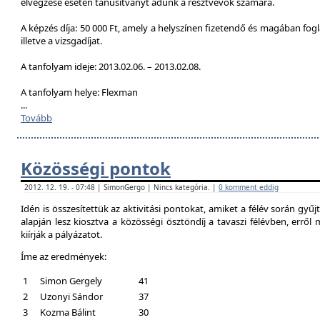
elvégzése esetén tanúsítványt adunk a résztvevők számára.
A képzés díja: 50 000 Ft, amely a helyszínen fizetendő és magában foglal
illetve a vizsgadíjat.
A tanfolyam ideje: 2013.02.06. – 2013.02.08.
A tanfolyam helye: Flexman
...
Tovább
Közösségi pontok
2012. 12. 19. - 07:48 | SimonGergo | Nincs kategória. |
0 komment eddig
Idén is összesítettük az aktivitási pontokat, amiket a félév során gyű
alapján lesz kiosztva a közösségi ösztöndíj a tavaszi félévben, erről
kiírják a pályázatot.
Íme az eredmények:
1
Simon Gergely
41
2
Uzonyi Sándor
37
3
Kozma Bálint
30