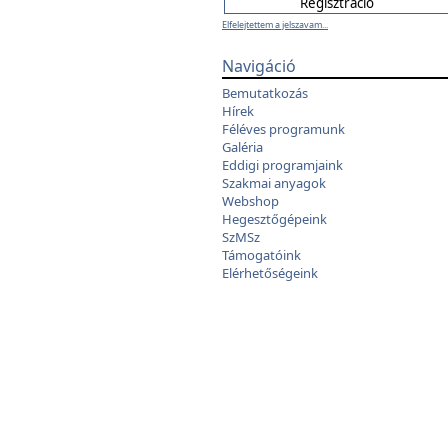
Elfelejtettem a jelszavam...
Navigáció
Bemutatkozás
Hírek
Féléves programunk
Galéria
Eddigi programjaink
Szakmai anyagok
Webshop
Hegesztőgépeink
SzMSz
Támogatóink
Elérhetőségeink