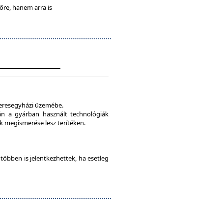
lőre, hanem arra is
veresegyházi üzemébe.
tán a gyárban használt technológiák
 megismerése lesz terítéken.
e többen is jelentkezhettek, ha esetleg