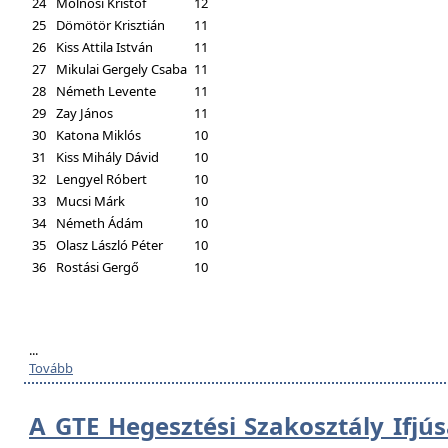
24
Molnosi Kristóf
12
25
Dömötör Krisztián
11
26
Kiss Attila István
11
27
Mikulai Gergely Csaba
11
28
Németh Levente
11
29
Zay János
11
30
Katona Miklós
10
31
Kiss Mihály Dávid
10
32
Lengyel Róbert
10
33
Mucsi Márk
10
34
Németh Ádám
10
35
Olasz László Péter
10
36
Rostási Gergő
10
...
Tovább
A GTE Hegesztési Szakosztály Ifjú