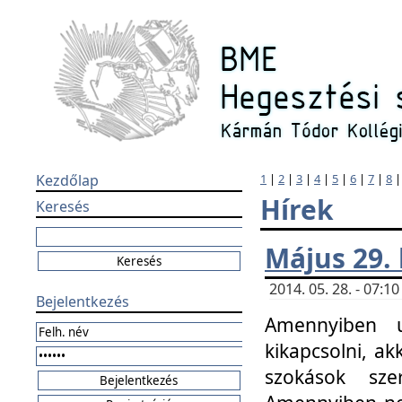
Kezdőlap
1
|
2
|
3
|
4
|
5
|
6
|
7
|
8
Hírek
Keresés
Május 29.
2014. 05. 28. - 07:
Bejelentkezés
Amennyiben u
kikapcsolni, ak
szokások sze