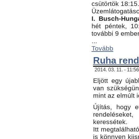
csütörtök 18:15
Üzemlátogatáso
I. Busch-Hung
hét péntek, 10
további 9 embe
...
Tovább
Ruha rend
2014. 03. 11. - 11:5
Eljött egy úja
van szükségünk
mint az elmúlt
Újítás, hogy e
rendelések
keressétek.
Itt megtalálhat
is könnyen kii