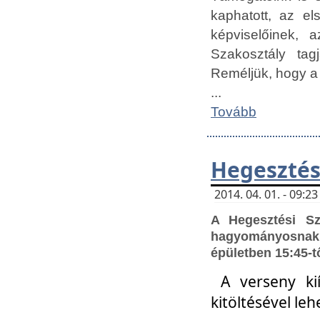
kaphatott, az e
képviselőinek,
Szakosztály tag
Reméljük, hogy a
...
Tovább
Hegesztés
2014. 04. 01. - 09:
A Hegesztési S
hagyományosnak 
épületben 15:45-t
A verseny ki
kitöltésével leh