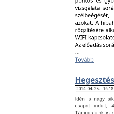
pontos és gyor
vizsgálata so
szélbeégését, 
azokat. A hibah
rögzítésére alk
WIFI kapcsolat
Az előadás sor
...
Tovább
Hegesztés
2014. 04. 25. - 16:
Idén is nagy sik
csapat indult, 
Támogatóink is 