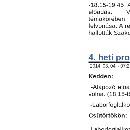
-18:15-19:45
előadás: Vo
témakörében.
felvonása. A 
hallották Szako
4. heti p
2014. 03. 04. - 07:
Kedden:
-Alapozó előa
volna. (18:15-
-Laborfoglalk
Csütörtökön:
-Laborfoglalko