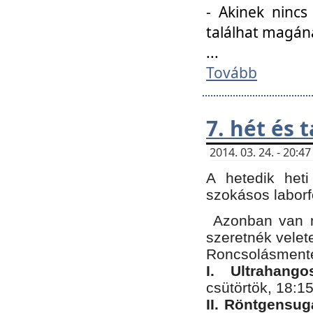
- Akinek nincs
találhat magán
...
Tovább
7. hét és 
2014. 03. 24. - 20:
A hetedik heti
szokásos labor
Azonban van n
szeretnék velet
Roncsolásmente
I. Ultrahang
csütörtök, 18:15
II. Röntgensug