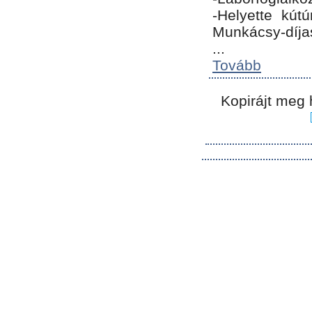
-Helyette kút
Munkácsy-díja
...
Tovább
Kopirájt meg 