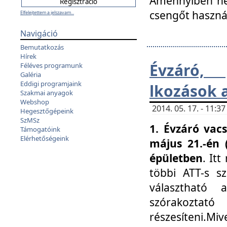
Amennyiben nem
csengőt haszná
Elfelejtettem a jelszavam...
Navigáció
Bemutatkozás
Hírek
Évzáró, 
Féléves programunk
Galéria
Eddigi programjaink
lkozások 
Szakmai anyagok
Webshop
2014. 05. 17. - 11:
Hegesztőgépeink
SzMSz
1. Évzáró vac
Támogatóink
Elérhetőségeink
május 21.-én 
épületben
. It
többi ATT-s sz
választható 
szórakoztató
részesíteni.Miv