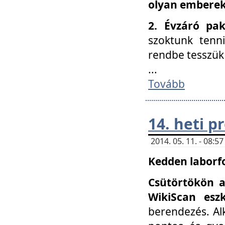
olyan embereke
2. Évzáró pa
szoktunk tenn
rendbe tesszü
...
Tovább
14. heti 
2014. 05. 11. - 08:
Kedden laborfo
Csütörtökön a
WikiScan eszk
berendezés. Al