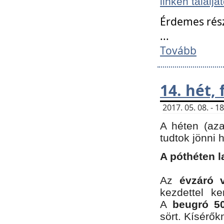
linken találjá
Érdemes rés
...
Tovább
14. hét,
2017. 05. 08. - 
A héten (az
tudtok jönni 
A póthéten l
Az
évzáró 
kezdettel k
A
beugró 50
sört. Kísérő