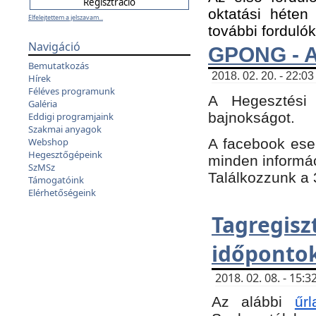
oktatási héten
Elfelejtettem a jelszavam...
további fordulók
Navigáció
GPONG - A
Bemutatkozás
2018. 02. 20. - 22:03
Hírek
Féléves programunk
A Hegesztési
Galéria
bajnokságot.
Eddigi programjaink
Szakmai anyagok
A facebook es
Webshop
Hegesztőgépeink
minden informáci
SzMSz
Találkozzunk a 3
Támogatóink
Elérhetőségeink
Tagregi
időpontok
2018. 02. 08. - 15
Az alábbi
űrl