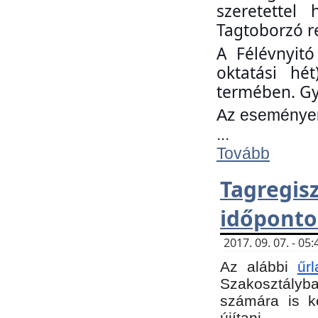
szeretettel
Tagtoborzó r
A Félévnyitó
oktatási hé
termében. Gy
Az eseményen 
...
Tovább
Tagregi
időponto
2017. 09. 07. - 0
Az alábbi
űr
Szakosztályba.
számára is k
újítani.