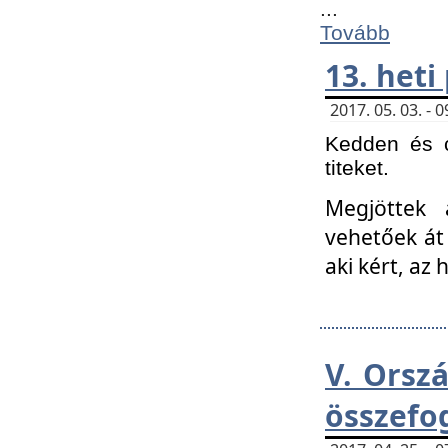
...
Tovább
13. heti
2017. 05. 03. -
Kedden és c
titeket.
Megjöttek 
vehetőek át
aki kért, az
V. Orsz
összefo