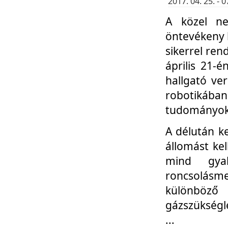
2017. 04. 25. -
A közel ne
öntevékeny k
sikerrel re
április 21-
hallgató ve
robotikáb
tudományok 
A délután k
állomást kel
mind gyak
roncsolás
különböző
gázszükségl
...