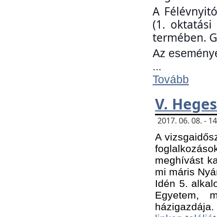
A Félévnyit
(1. oktatás
termében. G
Az eseményen
...
Tovább
V. Heges
2017. 06. 08. - 
A vizsgaidős
foglalkozás
meghívást ka
mi máris Nyár
Idén 5. alka
Egyetem, m
házigazdája.