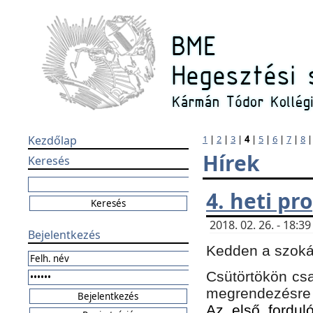
Kezdőlap
1
|
2
|
3
|
4
|
5
|
6
|
7
|
8
Hírek
Keresés
4. heti p
2018. 02. 26. - 18:
Bejelentkezés
Kedden a szokás
Csütörtökön csa
megrendezésre 
Az első forduló