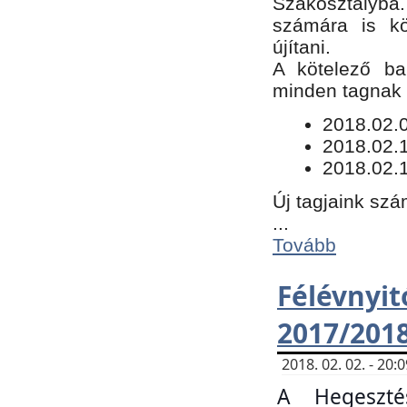
Szakosztályba.
számára is kö
újítani.
​A kötelező ba
minden tagnak m
​2018.02.
2018.02.
2018.02.1
Új tagjaink szá
...
Tovább
Félévn
2017/201
2018. 02. 02. - 20
A Hegeszté