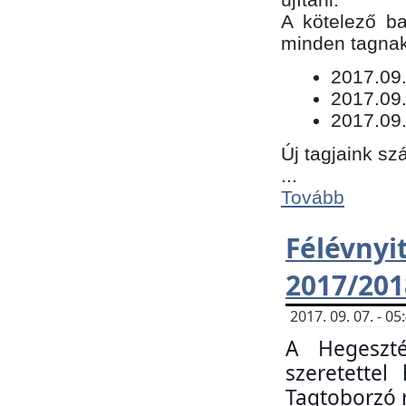
​A kötelező b
minden tagnak 
​2017.09
2017.09
2017.09.
Új tagjaink sz
...
Tovább
Félévn
2017/201
2017. 09. 07. - 
A Hegeszté
szeretette
Tagtoborzó 