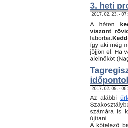
3. heti p
2017. 02. 23. - 07
A héten
ke
viszont rövi
laborba.
Kedde
így aki még 
jöjjön el. Ha 
alelnököt (Na
Tagreg
időponto
2017. 02. 09. - 08
Az alábbi
űr
Szakosztályba
számára is k
újítani.
​A kötelező b