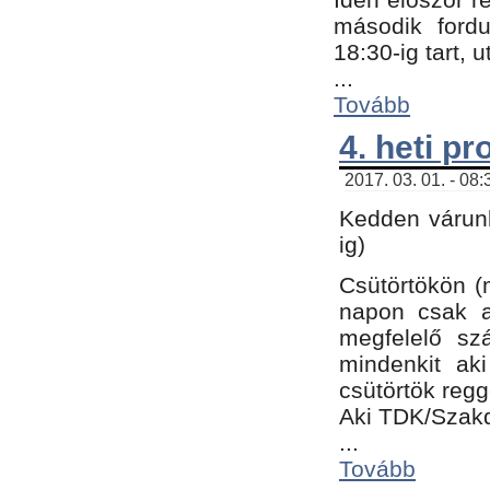
második fordu
18:30-ig tart,
...
Tovább
4. heti p
2017. 03. 01. - 08
Kedden várunk
ig)
Csütörtökön (
napon csak a
megfelelő sz
mindenkit ak
csütörtök regg
Aki TDK/Szak
...
Tovább