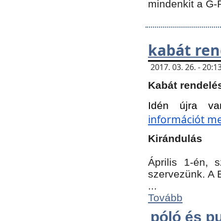
mindenkit a G-
kabát ren
2017. 03. 26. - 20
Kabát rendelé
Idén újra va
információt meg
Kirándulás
Április 1-én,
szervezünk. A 
...
Tovább
póló és pu