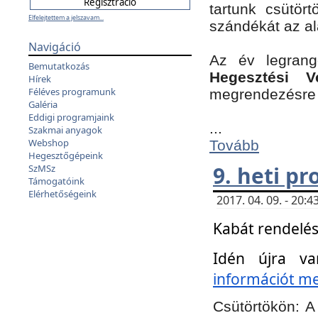
tartunk csütört
Elfelejtettem a jelszavam...
szándékát az a
Navigáció
Az év legran
Bemutatkozás
Hegesztési V
Hírek
Féléves programunk
megrendezésre 
Galéria
Eddigi programjaink
...
Szakmai anyagok
Webshop
Tovább
Hegesztőgépeink
9. heti p
SzMSz
Támogatóink
Elérhetőségeink
2017. 04. 09. - 20
Kabát rendelés
Idén újra va
információt meg
Csütörtökön:
A