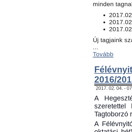
minden tagnak
​2017.02
2017.02
2017.02
Új tagjaink s
...
Tovább
Félévn
2016/201
2017. 02. 04. - 0
A Hegeszté
szeretette
Tagtoborzó 
A Félévnyit
oktatási hé