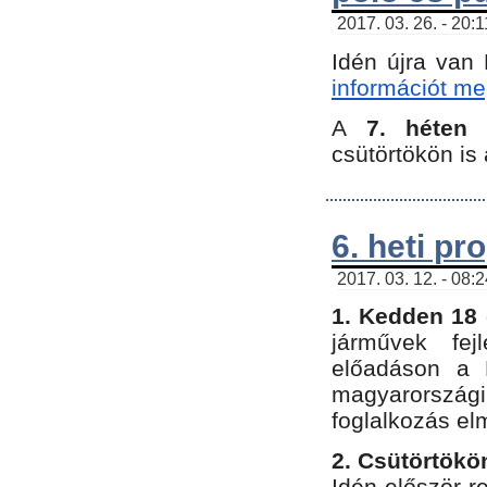
2017. 03. 26. - 20:
Idén újra van
információt meg
A
7. héten
csütörtökön is 
6. heti p
2017. 03. 12. - 08:
1. Kedden 18 
járművek fe
előadáson a 
magyarország
foglalkozás el
2. Csütörtökö
Idén először 