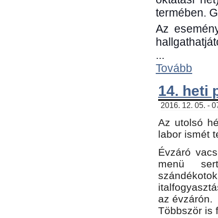
termében. G
Az eseménye
hallgathatjá
...
Tovább
14. heti
2016. 12. 05. - 
Az utolsó h
labor ismét 
Évzáró vacs
menü sert
szándékoto
italfogyaszt
az évzárón.
Többször is 