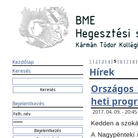
Kezdőlap
1
|
2
|
3
|
4
|
5
|
6
|
7
|
8
Hírek
Keresés
Országos 
heti prog
Bejelentkezés
2017. 04. 09. - 20:
Kedden a szokás
A Nagypénteki m