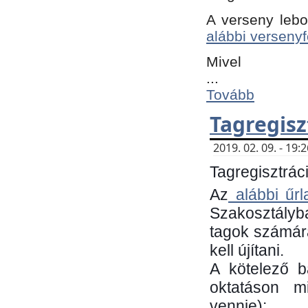
A verseny lebo
alábbi versenyf
Mivel
...
Tovább
Tagregisz
2019. 02. 09. - 19
Tagregisztráci
Az
alábbi űrl
Szakosztályb
tagok számára
kell újítani.
​A kötelező 
oktatáson m
vennie):