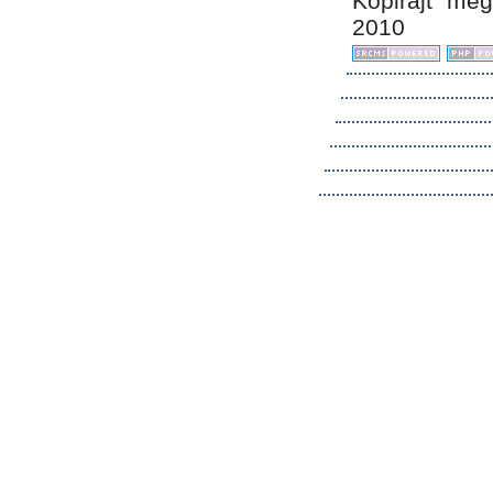
Kopirájt me
2010