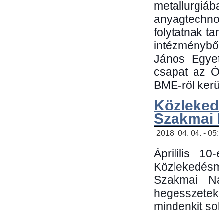
metallu
anyagtechn
folytatnak t
intézménybő
János Egyet
csapat az Ó
BME-ről kerül
Közleked
Szakmai
2018. 04. 04. - 05
Áprililis 1
Közlekedés
Szakmai N
hegesszetek 
mindenkit sok