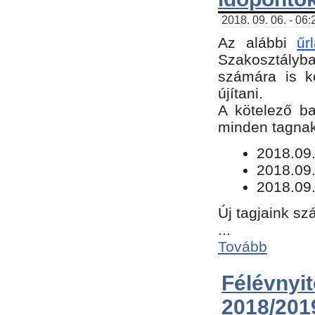
2018. 09. 06. - 06
Az alábbi
űr
Szakosztályba.
számára is k
újítani.
​A kötelező b
minden tagnak 
​2018.09
2018.09.
2018.09.
Új tagjaink sz
...
Tovább
Félévn
2018/201