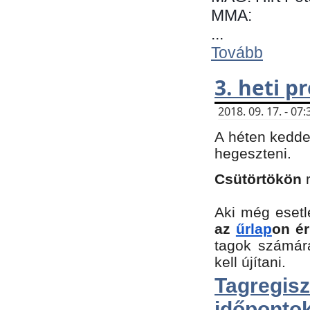
MMA:
...
Tovább
3. heti 
2018. 09. 17. - 0
A héten kedde
hegeszteni.
Csütörtökön
Aki még esetl
az
űrlap
on ér
tagok számár
kell újítani.
Tagregi
időpontok