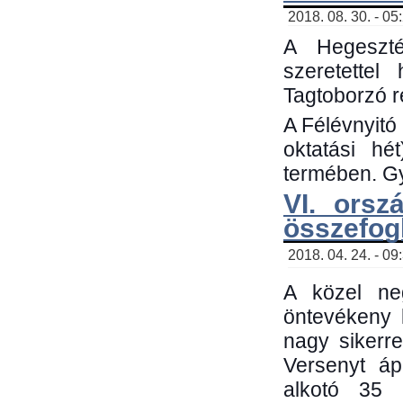
2018. 08. 30. - 05
A Hegeszté
szeretette
Tagtoborzó 
A Félévnyitó
oktatási h
termében. Gy
VI. orsz
összefog
2018. 04. 24. - 09
A közel neg
öntevékeny 
nagy sikerr
Versenyt áp
alkotó 35 h