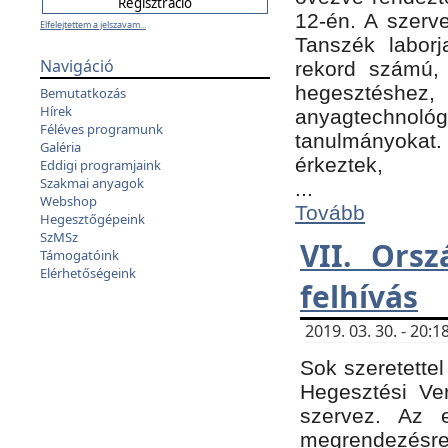
12-én. A szer
Elfelejtettem a jelszavam...
Tanszék laborj
Navigáció
rekord számú, 
hegesztéshe
Bemutatkozás
Hírek
anyagtechnológ
Féléves programunk
tanulmányokat.
Galéria
érkeztek,
Eddigi programjaink
Szakmai anyagok
...
Webshop
Tovább
Hegesztőgépeink
SzMSz
VII. Ors
Támogatóink
Elérhetőségeink
felhívás
2019. 03. 30. - 20
Sok szeretettel
Hegesztési Ve
szervez. Az 
megrendezésre 