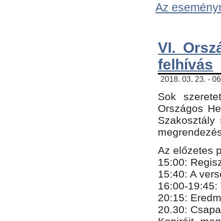
Az eseményről
VI. Orsz
felhívás
2018. 03. 23. - 0
Sok szerete
Országos He
Szakosztály 
megrendezésr
Az előzetes 
15:00: Regis
15:40: A ver
16:00-19:45:
20:
​15​
: Eredm
​20.30: Csapa