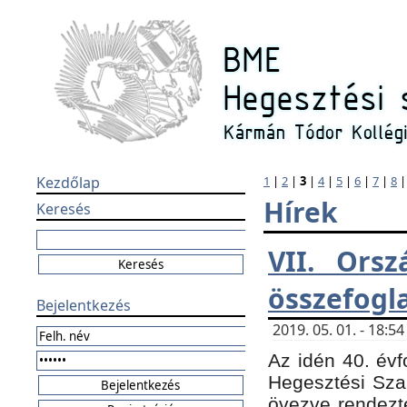
Kezdőlap
1
|
2
|
3
|
4
|
5
|
6
|
7
|
8
Hírek
Keresés
VII. Orsz
összefogl
Bejelentkezés
2019. 05. 01. - 18:
Az idén 40. évf
Hegesztési Sza
övezve rendezte